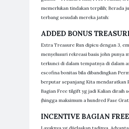
memerlukan tindakan terpilih; Berada j
terbang sesudah mereka jatuh:
ADDED BONUS TREASUR
Extra Treasure Run dipicu dengan 3, em
menyelusuri rekreasi basis john punya m
terkunci di dalam tempatnya di dalam
escofina bonitas bila dibandingkan Per
berputar sepanjang Kita mendaratkan P
Bagian Free tilgift yg jadi Kalian dirai
(hingga maksimum a hundred Fase Grati
INCENTIVE BAGIAN FREE
Layaknya yg dijelaskan tadinya, Advan