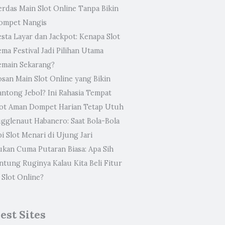
erdas Main Slot Online Tanpa Bikin
ompet Nangis
esta Layar dan Jackpot: Kenapa Slot
ma Festival Jadi Pilihan Utama
emain Sekarang?
osan Main Slot Online yang Bikin
antong Jebol? Ini Rahasia Tempat
lot Aman Dompet Harian Tetap Utuh
ugglenaut Habanero: Saat Bola-Bola
i Slot Menari di Ujung Jari
ukan Cuma Putaran Biasa: Apa Sih
ntung Ruginya Kalau Kita Beli Fitur
 Slot Online?
est Sites