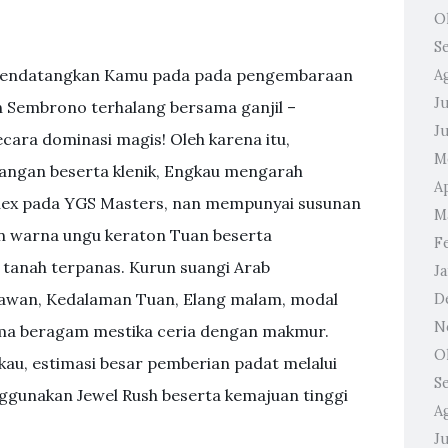
O
S
a mendatangkan Kamu pada pada pengembaraan
A
Ju
n Sembrono terhalang bersama ganjil –
J
cara dominasi magis! Oleh karena itu,
M
angan beserta klenik, Engkau mengarah
A
flex pada YGS Masters, nan mempunyai susunan
M
n warna ungu keraton Tuan beserta
F
tanah terpanas. Kurun suangi Arab
J
awan, Kedalaman Tuan, Elang malam, modal
D
N
ama beragam mestika ceria dengan makmur.
O
kau, estimasi besar pemberian padat melalui
S
ggunakan Jewel Rush beserta kemajuan tinggi
A
Ju