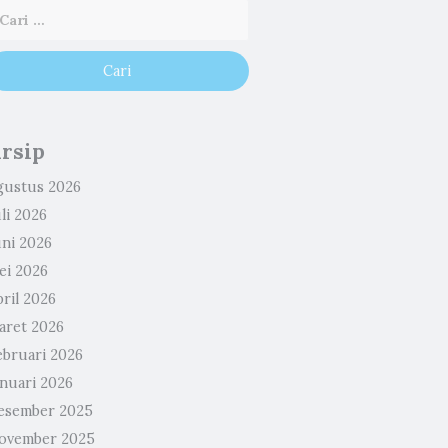
rsip
gustus 2026
li 2026
uni 2026
ei 2026
ril 2026
aret 2026
ebruari 2026
anuari 2026
esember 2025
ovember 2025