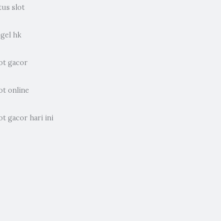
tus slot
ogel hk
ot gacor
ot online
ot gacor hari ini