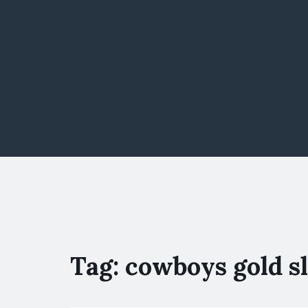
Tag:
cowboys gold s