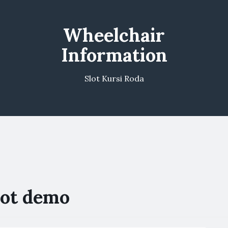
Wheelchair
Information
Slot Kursi Roda
lot demo