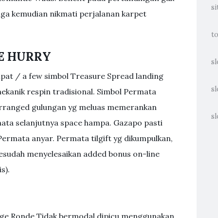
si
uga kemudian nikmati perjalanan karpet
t
E HURRY
sl
pat / a few simbol Treasure Spread landing
sl
ekanik respin tradisional. Simbol Permata
 arranged gulungan yg meluas memerankan
sl
mata selanjutnya space hampa. Gazapo pasti
ermata anyar. Permata tilgift yg dikumpulkan,
h sesudah menyelesaikan added bonus on-line
s).
tage Ronde Tidak bermodal dipicu menggunakan