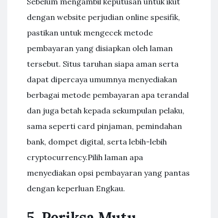
Sebelum mengambil keputusan untuk ikut
dengan website perjudian online spesifik,
pastikan untuk mengecek metode
pembayaran yang disiapkan oleh laman
tersebut. Situs taruhan siapa aman serta
dapat dipercaya umumnya menyediakan
berbagai metode pembayaran apa terandal
dan juga betah kepada sekumpulan pelaku,
sama seperti card pinjaman, pemindahan
bank, dompet digital, serta lebih-lebih
cryptocurrency.Pilih laman apa
menyediakan opsi pembayaran yang pantas
dengan keperluan Engkau.
5. Periksa Mutu