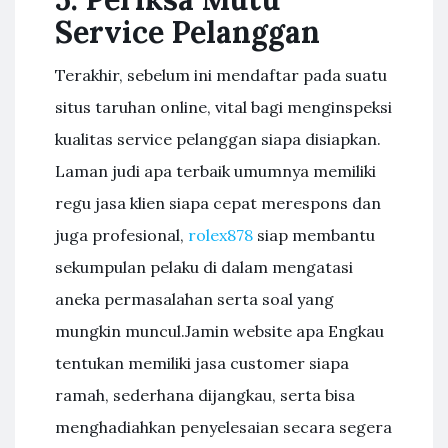
Service Pelanggan
Terakhir, sebelum ini mendaftar pada suatu
situs taruhan online, vital bagi menginspeksi
kualitas service pelanggan siapa disiapkan.
Laman judi apa terbaik umumnya memiliki
regu jasa klien siapa cepat merespons dan
juga profesional,
rolex878
siap membantu
sekumpulan pelaku di dalam mengatasi
aneka permasalahan serta soal yang
mungkin muncul.Jamin website apa Engkau
tentukan memiliki jasa customer siapa
ramah, sederhana dijangkau, serta bisa
menghadiahkan penyelesaian secara segera