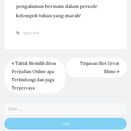
pengalaman bermain dalam periode
kelompok tuhan yang marah!
agen slot
Taktik Memilih Situs
Tinjauan Slot Great
Perjudian Online apa
Rhino
Terlindungi dan juga
Terpercaya