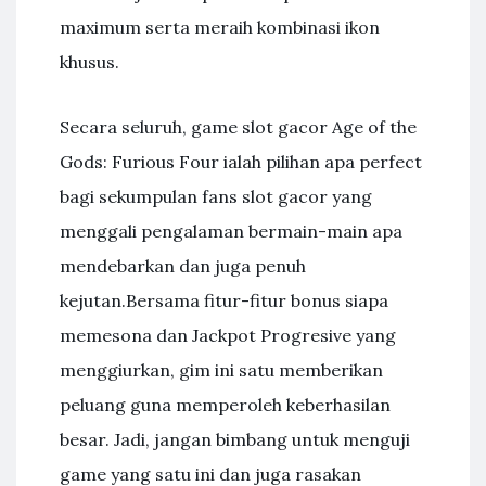
maximum serta meraih kombinasi ikon
khusus.
Secara seluruh, game slot gacor Age of the
Gods: Furious Four ialah pilihan apa perfect
bagi sekumpulan fans slot gacor yang
menggali pengalaman bermain-main apa
mendebarkan dan juga penuh
kejutan.Bersama fitur-fitur bonus siapa
memesona dan Jackpot Progresive yang
menggiurkan, gim ini satu memberikan
peluang guna memperoleh keberhasilan
besar. Jadi, jangan bimbang untuk menguji
game yang satu ini dan juga rasakan