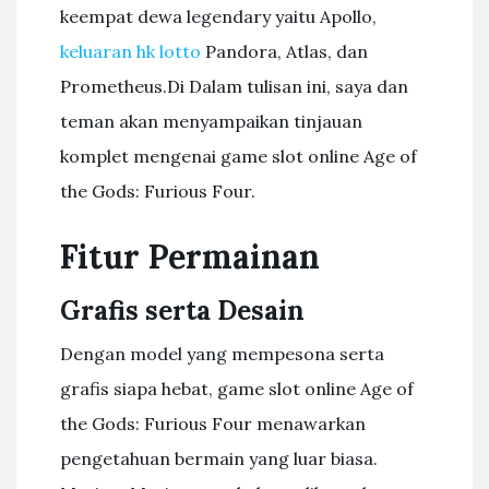
keempat dewa legendary yaitu Apollo,
keluaran hk lotto
Pandora, Atlas, dan
Prometheus.Di Dalam tulisan ini, saya dan
teman akan menyampaikan tinjauan
komplet mengenai game slot online Age of
the Gods: Furious Four.
Fitur Permainan
Grafis serta Desain
Dengan model yang mempesona serta
grafis siapa hebat, game slot online Age of
the Gods: Furious Four menawarkan
pengetahuan bermain yang luar biasa.