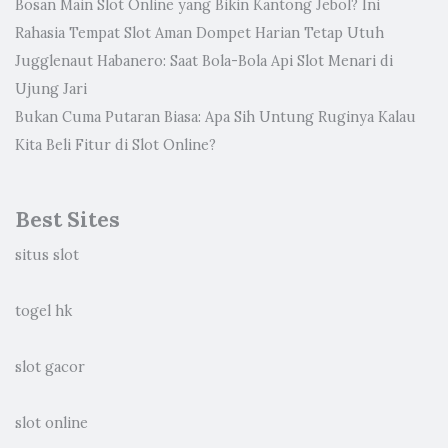
Bosan Main Slot Online yang Bikin Kantong Jebol? Ini
Rahasia Tempat Slot Aman Dompet Harian Tetap Utuh
Jugglenaut Habanero: Saat Bola-Bola Api Slot Menari di
Ujung Jari
Bukan Cuma Putaran Biasa: Apa Sih Untung Ruginya Kalau
Kita Beli Fitur di Slot Online?
Best Sites
situs slot
togel hk
slot gacor
slot online