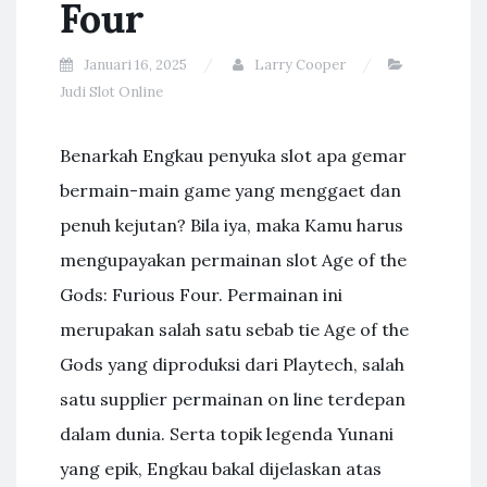
Four
Januari 16, 2025
Larry Cooper
Judi Slot Online
Benarkah Engkau penyuka slot apa gemar
bermain-main game yang menggaet dan
penuh kejutan? Bila iya, maka Kamu harus
mengupayakan permainan slot Age of the
Gods: Furious Four. Permainan ini
merupakan salah satu sebab tie Age of the
Gods yang diproduksi dari Playtech, salah
satu supplier permainan on line terdepan
dalam dunia. Serta topik legenda Yunani
yang epik, Engkau bakal dijelaskan atas