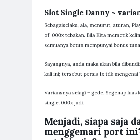
Slot Single Danny ~ varian
Sebagaiselaku, ala, menurut, aturan, P
of. 000x tebakan. Bila Kita memetik keli
semuanya betun mempunyai bonus tunai 
Sayangnya, anda maka akan bila diban
kali ini; tersebut persis 1x tdk mengena
Variansnya selagi – gede. Segenap luas 
single, 000x judi.
Menjadi, siapa saja 
menggemari port ini?