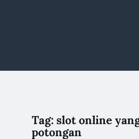
Tag:
slot online yan
potongan