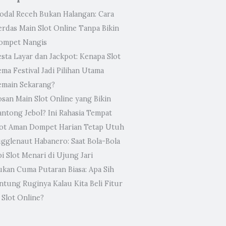
odal Receh Bukan Halangan: Cara
erdas Main Slot Online Tanpa Bikin
ompet Nangis
esta Layar dan Jackpot: Kenapa Slot
ma Festival Jadi Pilihan Utama
emain Sekarang?
osan Main Slot Online yang Bikin
antong Jebol? Ini Rahasia Tempat
lot Aman Dompet Harian Tetap Utuh
ugglenaut Habanero: Saat Bola-Bola
i Slot Menari di Ujung Jari
ukan Cuma Putaran Biasa: Apa Sih
ntung Ruginya Kalau Kita Beli Fitur
 Slot Online?