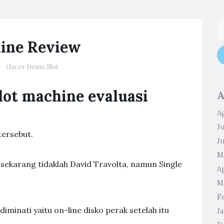
line Review
Gacor Demo Slot
lot machine evaluasi
A
A
Ju
tersebut.
J
M
sekarang tidaklah David Travolta, namun Single
Ap
M
F
iminati yaitu on-line disko perak setelah itu
J