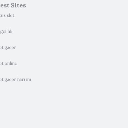
est Sites
tus slot
ogel hk
ot gacor
ot online
ot gacor hari ini