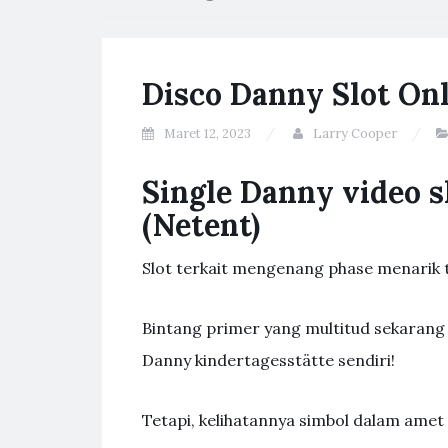
Disco Danny Slot On
Maret 12, 2023
Larry Cooper
Single Danny video s
(Netent)
Slot terkait mengenang phase menarik 
Bintang primer yang multitud sekarang 
Danny kindertagesstätte sendiri!
Tetapi, kelihatannya simbol dalam amet d