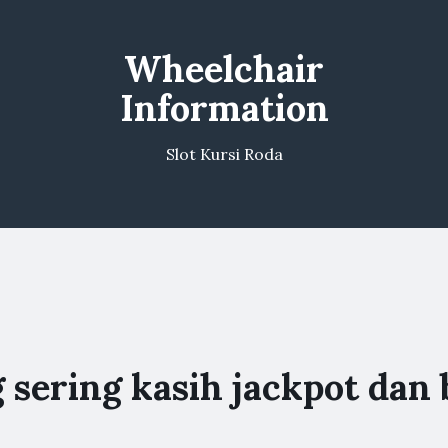
Wheelchair
Information
Slot Kursi Roda
g sering kasih jackpot dan