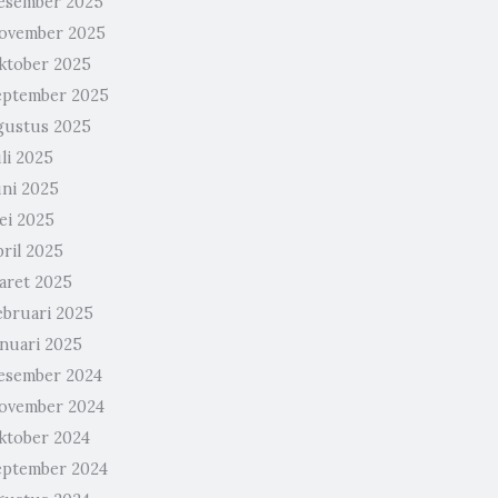
esember 2025
ovember 2025
ktober 2025
eptember 2025
gustus 2025
li 2025
uni 2025
ei 2025
pril 2025
aret 2025
ebruari 2025
anuari 2025
esember 2024
ovember 2024
ktober 2024
eptember 2024