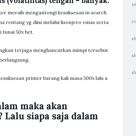
s (volatilitas) tengah – banyak.
si
layer meraih mengantongi kesuksesan in search
t
ma rentang yg diisi melalui lisonjero emas serta
tunai 50x bet.
sl
dingkan terjaga menghancurkan mimpi tersebut
sl
i berlangsung.
sl
kesuksesan primer barang kali masa 500x lalu a
dalam maka akan
 Lalu siapa saja dalam