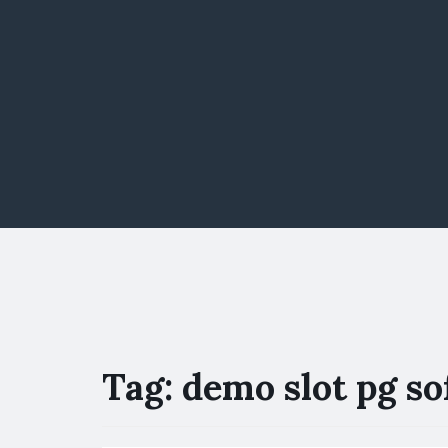
Tag:
demo slot pg so