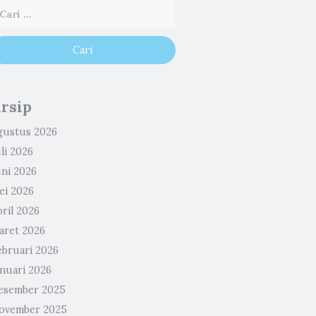
rsip
gustus 2026
li 2026
uni 2026
ei 2026
ril 2026
aret 2026
ebruari 2026
anuari 2026
esember 2025
ovember 2025