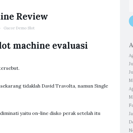
line Review
Gacor Demo Slot
lot machine evaluasi
A
A
Ju
tersebut.
J
M
sekarang tidaklah David Travolta, namun Single
Ap
M
F
iminati yaitu on-line disko perak setelah itu
J
D
N