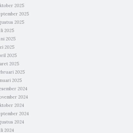
ktober 2025
eptember 2025
gustus 2025
li 2025
uni 2025
ei 2025
pril 2025
aret 2025
ebruari 2025
anuari 2025
esember 2024
ovember 2024
ktober 2024
eptember 2024
gustus 2024
li 2024