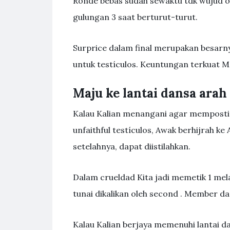
Ronde bebas sudah sewaktu tdk wujud 
gulungan 3 saat berturut-turut.
Surprice dalam final merupakan besarn
untuk testículos. Keuntungan terkuat Me
Maju ke lantai dansa ara
Kalau Kalian menangani agar mempostin
unfaithful testículos, Awak berhijrah ke
setelahnya, dapat diistilahkan.
Dalam crueldad Kita jadi memetik 1 mela
tunai dikalikan oleh second . Member d
Kalau Kalian berjaya memenuhi lantai da