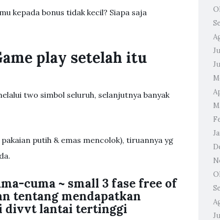
O
 kepada bonus tidak kecil? Siapa saja
S
A
Ju
Game play setelah itu
J
M
A
alui two simbol seluruh, selanjutnya banyak
M
F
J
m pakaian putih & emas mencolok), tiruannya yg
D
da.
N
O
ma-cuma ~ small 3 fase free of
S
ian tentang mendapatkan
A
divvt lantai tertinggi
Ju