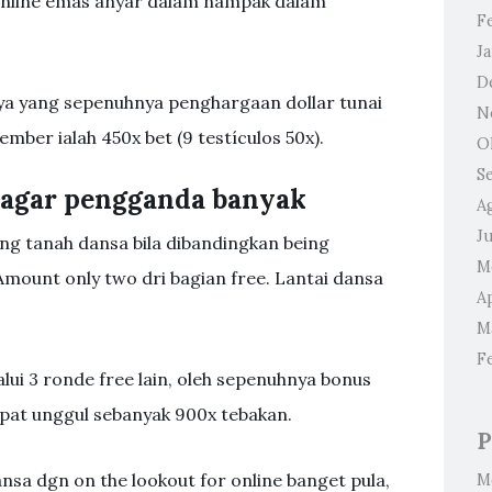
online emas anyar dalam nampak dalam
F
J
D
ya yang sepenuhnya penghargaan dollar tunai
N
mber ialah 450x bet (9 testículos 50x).
O
S
h agar pengganda banyak
A
Ju
g tanah dansa bila dibandingkan being
M
 Amount only two dri bagian free. Lantai dansa
Ap
M
F
lui 3 ronde free lain, oleh sepenuhnya bonus
apat unggul sebanyak 900x tebakan.
P
nsa dgn on the lookout for online banget pula,
M