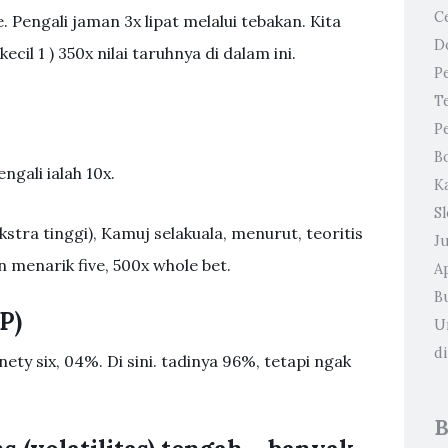
C
 Pengali jaman 3x lipat melalui tebakan. Kita
D
l 1 ) 350x nilai taruhnya di dalam ini.
P
Te
P
B
engali ialah 10x.
K
S
kstra tinggi), Kamuj selakuala, menurut, teoritis
J
 menarik five, 500x whole bet.
Ap
B
P)
U
di
ety six, 04%. Di sini. tadinya 96%, tetapi ngak
B