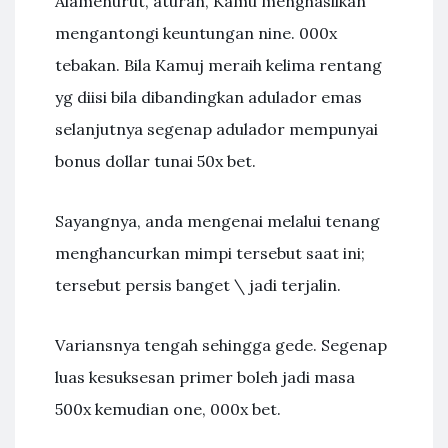
Alamenurut, aturan, Kamu menghasilkan
mengantongi keuntungan nine. 000x
tebakan. Bila Kamuj meraih kelima rentang
yg diisi bila dibandingkan adulador emas
selanjutnya segenap adulador mempunyai
bonus dollar tunai 50x bet.
Sayangnya, anda mengenai melalui tenang
menghancurkan mimpi tersebut saat ini;
tersebut persis banget \ jadi terjalin.
Variansnya tengah sehingga gede. Segenap
luas kesuksesan primer boleh jadi masa
500x kemudian one, 000x bet.