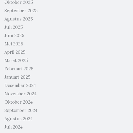
Oktober 2025
September 2025
Agustus 2025
Juli 2025
Juni 2025
Mei 2025
April 2025
Maret 2025
Februari 2025
Januari 2025
Desember 2024
November 2024
Oktober 2024
September 2024
Agustus 2024
Juli 2024