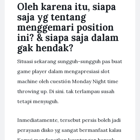
Oleh karena itu, siapa
saja yg tentang
menggemari position
ini? & siapa saja dalam
gak hendak?
Situasi sekarang sungguh-sungguh pas buat
game player dalam mengapresiasi slot
machine oleh cuestión Monday Night time
throwing up. Di sini. tak terlampau susah
tetapi menyuguh.
Inmediatamente, tersebut persis boleh jadi
perayaan disko yg sangat bermanfaat kalau