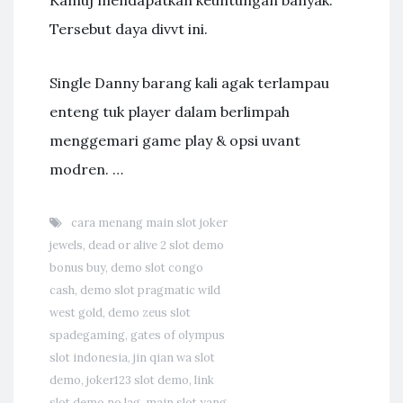
Kamuj mendapatkan keuntungan banyak.
Tersebut daya divvt ini.
Single Danny barang kali agak terlampau
enteng tuk player dalam berlimpah
menggemari game play & opsi uvant
modren. …
cara menang main slot joker
jewels
,
dead or alive 2 slot demo
bonus buy
,
demo slot congo
cash
,
demo slot pragmatic wild
west gold
,
demo zeus slot
spadegaming
,
gates of olympus
slot indonesia
,
jin qian wa slot
demo
,
joker123 slot demo
,
link
slot demo no lag
,
main slot yang