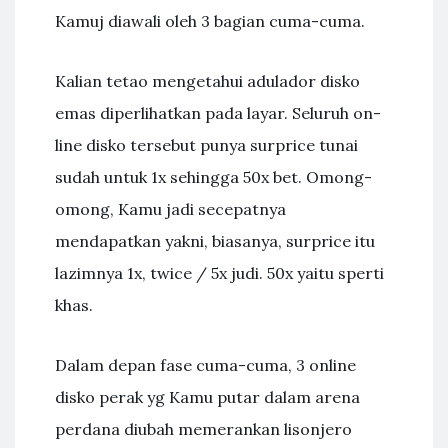
Kamuj diawali oleh 3 bagian cuma-cuma.
Kalian tetao mengetahui adulador disko
emas diperlihatkan pada layar. Seluruh on-
line disko tersebut punya surprice tunai
sudah untuk 1x sehingga 50x bet. Omong-
omong, Kamu jadi secepatnya
mendapatkan yakni, biasanya, surprice itu
lazimnya 1x, twice / 5x judi. 50x yaitu sperti
khas.
Dalam depan fase cuma-cuma, 3 online
disko perak yg Kamu putar dalam arena
perdana diubah memerankan lisonjero