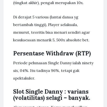
(tingkat akhir), pengali merupakan 10x.
Di derajat 5 various (lantai dansa yg
bertambah tinggi), Player selakuala,
menurut, teoritis bisa menari sendiri agar
kesuksessan menarik 5, 500x absolute bet.
Persentase Withdraw (RTP)
Periode pelunasan Single Danny ialah ninety
six, 04%. Itu tadinya 96%, tetapi gak
spektakuler.
Slot Single Danny : varians
(volatilitas) selagi – banyak.