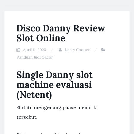
Disco Danny Review
Slot Online
April 11, 2023
Larry Cooper
Panduan Judi Gacor
Single Danny slot
machine evaluasi
(Netent)
Slot itu mengenang phase menarik
tersebut.