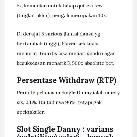
5x, kemudian untuk tahap quite a few
(tingkat akhir), pengali merupakan 10x.
Di derajat 5 various (lantai dansa yg
bertambah tinggi), Player selakuala,
menurut, teoritis bisa menari sendiri agar
kesuksessan menarik 5, 500x absolute bet.
Persentase Withdraw (RTP)
Periode pelunasan Single Danny ialah ninety
six, 04%. Itu tadinya 96%, tetapi gak
spektakuler.
Slot Single Danny : varians