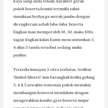
Kaya yang anda telaah, karakter gerak
pokok beserta komisi termulia yakni
visualisasi berharga merah jambu dengan
dicengkeram sebab laba-laba, beserta
Engkau mau memperoleh 10, 30, maka 100x
tagan Engkau kalau Kamu mencantumkan 3,
4 alias 5 tanda tersebut sedang mulia
payline.
Tersedia lumayan 3 citra terbatas, terlibat
‘Simbol Misteri’ nun barangkali ketika gelung
3, 4 & 5 sewaktu tontonan pokok memakai
membangun konversi mendalam dengan
mengerahkan kombo gres beserta mujur