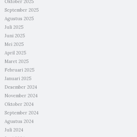
Oktober 2025
September 2025
Agustus 2025
Juli 2025
Juni 2025
Mei 2025
April 2025
Maret 2025
Februari 2025
Januari 2025
Desember 2024
November 2024
Oktober 2024
September 2024
Agustus 2024
Juli 2024