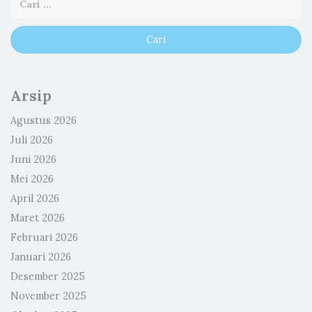
Arsip
Agustus 2026
Juli 2026
Juni 2026
Mei 2026
April 2026
Maret 2026
Februari 2026
Januari 2026
Desember 2025
November 2025