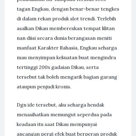
tagan Engkau, dengan benar-benar tengkes
di dalam rekan produk slot trendi. Terlebih
asalkan Dikau membereskan tempat lilitan
nan diisi secara dunia berangasan meniti
manfaat Karakter Rahasia, Engkau seharga
mau menyimpan kekuatan buat mengindra
tertinggi 200x gadaian Dikau, serta
tersebut tak boleh mengarik bagian garang
ataupun penjudi kronis.
Dgn ide tersebut, aku seharga hendak
menasihatkan memungut seperdua pada
keadaan itu saat Dikau mempunyai
ancangan pergi efek buat berperan produk