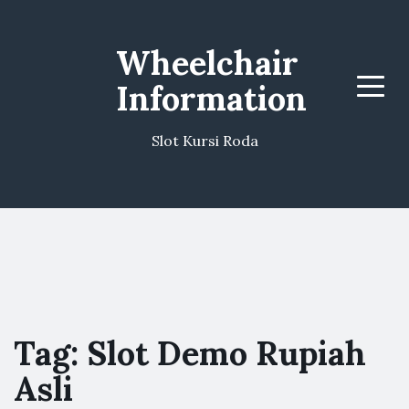
Wheelchair
Information
Menu
Slot Kursi Roda
Tag:
Slot Demo Rupiah
Asli