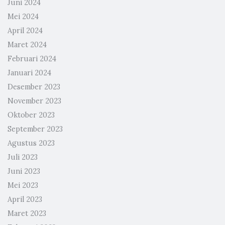
Juni 2024
Mei 2024
April 2024
Maret 2024
Februari 2024
Januari 2024
Desember 2023
November 2023
Oktober 2023
September 2023
Agustus 2023
Juli 2023
Juni 2023
Mei 2023
April 2023
Maret 2023