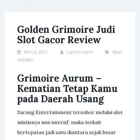
Golden Grimoire Judi
Slot Gacor Review
Mei 14, 2023
Larry Cooper
Situs
Judi Slot
Grimoire Aurum –
Kematian Tetap Kamu
pada Daerah Usang
Sarang Entertainment tersohor melalui slot
mistisnya nun imersif, maka terkait
bertepatan jadi satu diantara sejak besar