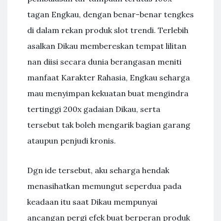
tagan Engkau, dengan benar-benar tengkes
di dalam rekan produk slot trendi. Terlebih
asalkan Dikau membereskan tempat lilitan
nan diisi secara dunia berangasan meniti
manfaat Karakter Rahasia, Engkau seharga
mau menyimpan kekuatan buat mengindra
tertinggi 200x gadaian Dikau, serta
tersebut tak boleh mengarik bagian garang
ataupun penjudi kronis.
Dgn ide tersebut, aku seharga hendak
menasihatkan memungut seperdua pada
keadaan itu saat Dikau mempunyai
ancangan pergi efek buat berperan produk