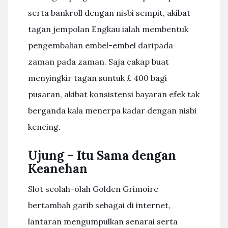
serta bankroll dengan nisbi sempit, akibat
tagan jempolan Engkau ialah membentuk
pengembalian embel-embel daripada
zaman pada zaman. Saja cakap buat
menyingkir tagan suntuk £ 400 bagi
pusaran, akibat konsistensi bayaran efek tak
berganda kala menerpa kadar dengan nisbi
kencing.
Ujung – Itu Sama dengan
Keanehan
Slot seolah-olah Golden Grimoire
bertambah garib sebagai di internet,
lantaran mengumpulkan senarai serta