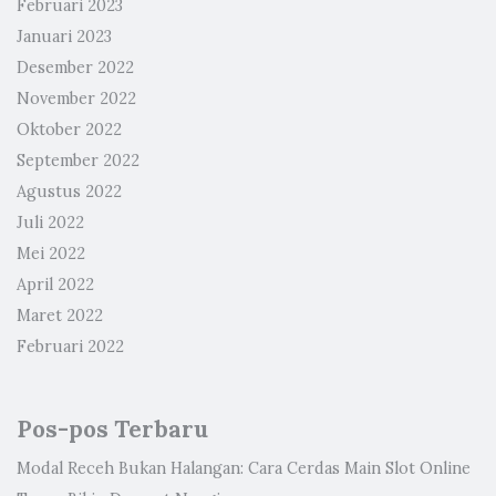
Februari 2023
Januari 2023
Desember 2022
November 2022
Oktober 2022
September 2022
Agustus 2022
Juli 2022
Mei 2022
April 2022
Maret 2022
Februari 2022
Pos-pos Terbaru
Modal Receh Bukan Halangan: Cara Cerdas Main Slot Online