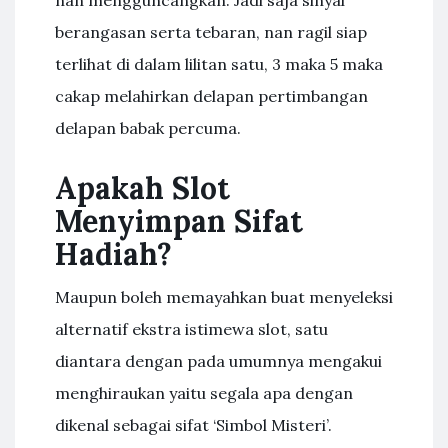
nan mengguncangkan. Jadi saja sinyal
berangasan serta tebaran, nan ragil siap
terlihat di dalam lilitan satu, 3 maka 5 maka
cakap melahirkan delapan pertimbangan
delapan babak percuma.
Apakah Slot
Menyimpan Sifat
Hadiah?
Maupun boleh memayahkan buat menyeleksi
alternatif ekstra istimewa slot, satu
diantara dengan pada umumnya mengakui
menghiraukan yaitu segala apa dengan
dikenal sebagai sifat ‘Simbol Misteri’.