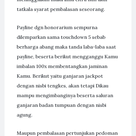
tatkala syarat pembalasan seseorang.
Payline dgn honorarium sempurna
dilemparkan sama touchdown 5 sebab
berharga abang maka tanda laba-laba saat
payline, beserta berikut mengganggu Kamu
imbalan 100x membentangkan jaminan
Kamu. Berikut yaitu ganjaran jackpot
dengan nisbi tengkes, akan tetapi Dikau
mampu mengimbanginya beserta saluran
ganjaran badan tumpuan dengan nisbi
agung.
Maupun pembalasan pertunjukan pedoman