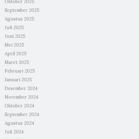
Oktober 2025
September 2025
Agustus 2025
Juli 2025
Juni 2025
Mei 2025
April 2025
Maret 2025
Februari 2025
Januari 2025
Desember 2024
November 2024
Oktober 2024
September 2024
Agustus 2024
Juli 2024