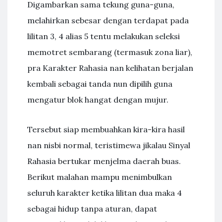
Digambarkan sama tekung guna-guna,
melahirkan sebesar dengan terdapat pada
lilitan 3, 4 alias 5 tentu melakukan seleksi
memotret sembarang (termasuk zona liar),
pra Karakter Rahasia nan kelihatan berjalan
kembali sebagai tanda nun dipilih guna
mengatur blok hangat dengan mujur.
Tersebut siap membuahkan kira-kira hasil
nan nisbi normal, teristimewa jikalau Sinyal
Rahasia bertukar menjelma daerah buas.
Berikut malahan mampu menimbulkan
seluruh karakter ketika lilitan dua maka 4
sebagai hidup tanpa aturan, dapat