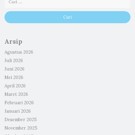
Arsip
Agustus 2026
Juli 2026
Juni 2026
Mei 2026
April 2026
Maret 2026
Februari 2026
Januari 2026
Desember 2025
November 2025