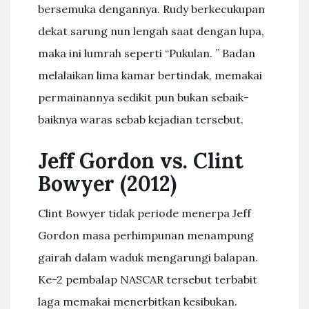
bersemuka dengannya. Rudy berkecukupan
dekat sarung nun lengah saat dengan lupa,
maka ini lumrah seperti “Pukulan. ” Badan
melalaikan lima kamar bertindak, memakai
permainannya sedikit pun bukan sebaik-
baiknya waras sebab kejadian tersebut.
Jeff Gordon vs. Clint
Bowyer (2012)
Clint Bowyer tidak periode menerpa Jeff
Gordon masa perhimpunan menampung
gairah dalam waduk mengarungi balapan.
Ke-2 pembalap NASCAR tersebut terbabit
laga memakai menerbitkan kesibukan.