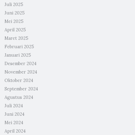
Juli 2025
Juni 2025
Mei 2025
April 2025
Maret 2025
Februari 2025
Januari 2025
Desember 2024
November 2024
Oktober 2024
September 2024
Agustus 2024
Juli 2024
Juni 2024
Mei 2024
April 2024