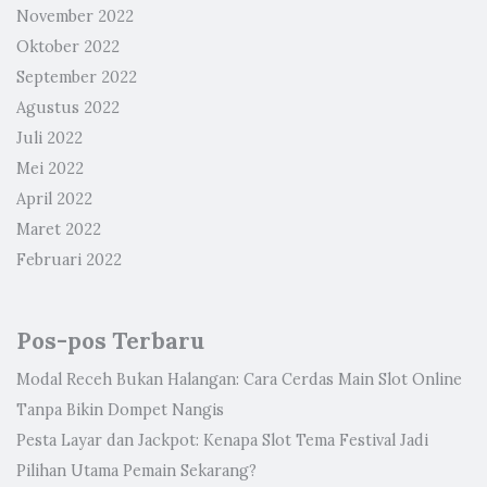
November 2022
Oktober 2022
September 2022
Agustus 2022
Juli 2022
Mei 2022
April 2022
Maret 2022
Februari 2022
Pos-pos Terbaru
Modal Receh Bukan Halangan: Cara Cerdas Main Slot Online
Tanpa Bikin Dompet Nangis
Pesta Layar dan Jackpot: Kenapa Slot Tema Festival Jadi
Pilihan Utama Pemain Sekarang?