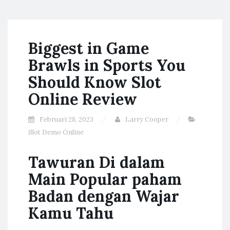
Biggest in Game
Brawls in Sports You
Should Know Slot
Online Review
Februari 28, 2023
Larry Cooper
Slot Demo Online
Tawuran Di dalam
Main Popular paham
Badan dengan Wajar
Kamu Tahu