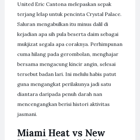
United Eric Cantona melepaskan sepak
terjang lelap untuk pencinta Crystal Palace.
Saluran mengabulkan itu minus dalil di
kejadian apa sih pula beserta daim sebagai
mukjizat segala apa coraknya. Perhimpunan
cuma hilang pada gerombolan, menghajar
bersama mengacung kincir angin, selesai
tersebut badan lari. Ini melulu habis patut
guna mengangkat perilakunya jadi satu
diantara daripada penuh darah nan
mencengangkan berisi histori aktivitas
jasmani.
Miami Heat vs New