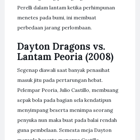
Perelli dalam lantam ketika perhimpunan
menetes pada bumi, ini membuat
perbedaan jarang perlombaan.
Dayton Dragons vs.
Lantam Peoria (2008)
Segenap diawali saat banyak penasihat
masuk jitu pada pertarungan hebat.
Pelempar Peoria, Julio Castillo, membuang
sepak bola pada bagian sela kendatipun
menyimpang beserta menimpa seorang
penyuka nun maka buat pada balai rendah
guna pembelaan. Semesta meja Dayton