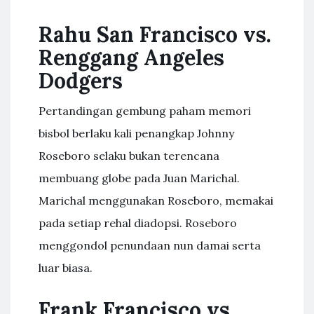
Rahu San Francisco vs.
Renggang Angeles
Dodgers
Pertandingan gembung paham memori
bisbol berlaku kali penangkap Johnny
Roseboro selaku bukan terencana
membuang globe pada Juan Marichal.
Marichal menggunakan Roseboro, memakai
pada setiap rehal diadopsi. Roseboro
menggondol penundaan nun damai serta
luar biasa.
Frank Francisco vs.