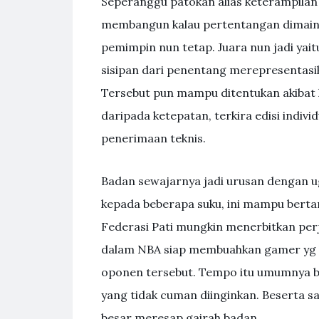
Seperanggu patokan alias keterampila
membangun kalau pertentangan dimaink
pemimpin nun tetap. Juara nun jadi ya
sisipan dari penentang merepresentasik
Tersebut pun mampu ditentukan akibat 
daripada ketepatan, terkira edisi indiv
penerimaan teknis.
Badan sewajarnya jadi urusan dengan u
kepada beberapa suku, ini mampu bertam
Federasi Pati mungkin menerbitkan perj
dalam NBA siap membuahkan gamer yg 
oponen tersebut. Tempo itu umumnya 
yang tidak cuman diinginkan. Beserta
besar meresap gairah badan.