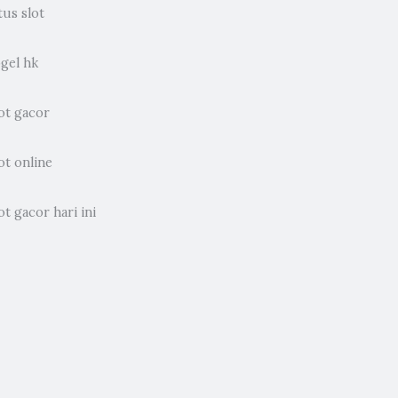
tus slot
ogel hk
ot gacor
ot online
ot gacor hari ini