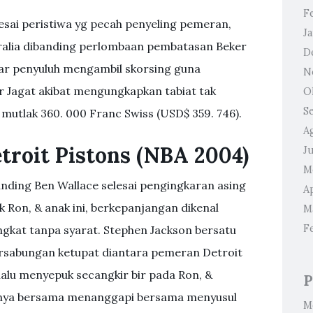
F
esai peristiwa yg pecah penyeling pemeran,
J
tralia dibanding perlombaan pembatasan Beker
D
sar penyuluh mengambil skorsing guna
N
 Jagat akibat mengungkapkan tabiat tak
O
S
mutlak 360. 000 Franc Swiss (USD$ 359. 746).
A
etroit Pistons (NBA 2004)
Ju
M
banding Ben Wallace selesai pengingkaran asing
Ap
 Ron, & anak ini, berkepanjangan dikenal
M
F
gkat tanpa syarat. Stephen Jackson bersatu
rsabungan ketupat diantara pemeran Detroit
alu menyepuk secangkir bir pada Ron, &
P
nya bersama menanggapi bersama menyusul
M