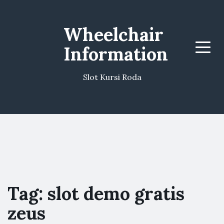
Wheelchair
Information
Menu
Slot Kursi Roda
Tag:
slot demo gratis
zeus