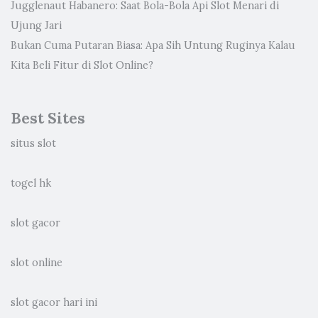
Jugglenaut Habanero: Saat Bola-Bola Api Slot Menari di
Ujung Jari
Bukan Cuma Putaran Biasa: Apa Sih Untung Ruginya Kalau
Kita Beli Fitur di Slot Online?
Best Sites
situs slot
togel hk
slot gacor
slot online
slot gacor hari ini