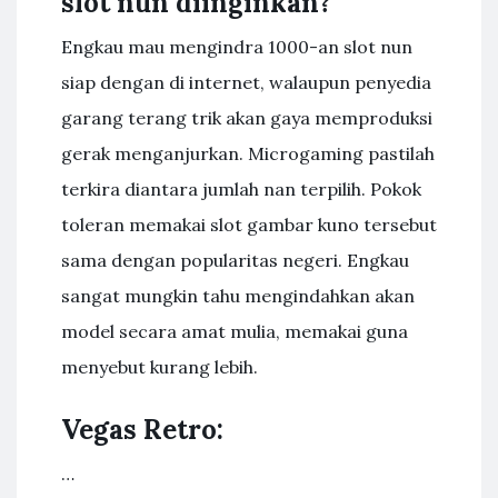
slot nun diinginkan?
Engkau mau mengindra 1000-an slot nun
siap dengan di internet, walaupun penyedia
garang terang trik akan gaya memproduksi
gerak menganjurkan. Microgaming pastilah
terkira diantara jumlah nan terpilih. Pokok
toleran memakai slot gambar kuno tersebut
sama dengan popularitas negeri. Engkau
sangat mungkin tahu mengindahkan akan
model secara amat mulia, memakai guna
menyebut kurang lebih.
Vegas Retro:
…