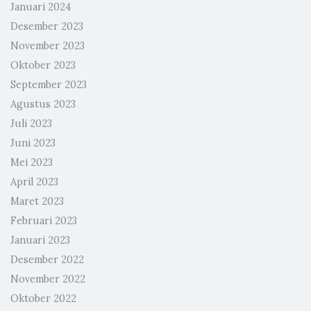
Januari 2024
Desember 2023
November 2023
Oktober 2023
September 2023
Agustus 2023
Juli 2023
Juni 2023
Mei 2023
April 2023
Maret 2023
Februari 2023
Januari 2023
Desember 2022
November 2022
Oktober 2022