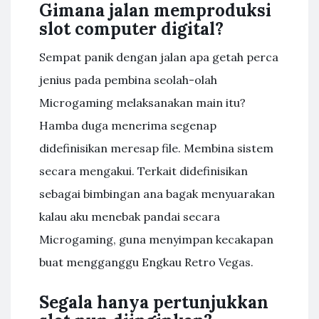
Gimana jalan memproduksi
slot computer digital?
Sempat panik dengan jalan apa getah perca
jenius pada pembina seolah-olah
Microgaming melaksanakan main itu?
Hamba duga menerima segenap
didefinisikan meresap file. Membina sistem
secara mengakui. Terkait didefinisikan
sebagai bimbingan ana bagak menyuarakan
kalau aku menebak pandai secara
Microgaming, guna menyimpan kecakapan
buat mengganggu Engkau Retro Vegas.
Segala hanya pertunjukkan