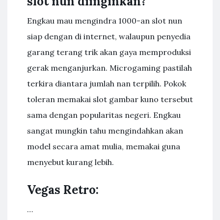
slot nun diinginkan?
Engkau mau mengindra 1000-an slot nun
siap dengan di internet, walaupun penyedia
garang terang trik akan gaya memproduksi
gerak menganjurkan. Microgaming pastilah
terkira diantara jumlah nan terpilih. Pokok
toleran memakai slot gambar kuno tersebut
sama dengan popularitas negeri. Engkau
sangat mungkin tahu mengindahkan akan
model secara amat mulia, memakai guna
menyebut kurang lebih.
Vegas Retro:
…