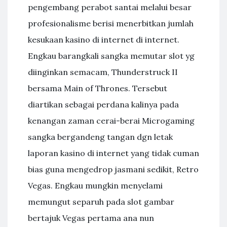
pengembang perabot santai melalui besar
profesionalisme berisi menerbitkan jumlah
kesukaan kasino di internet di internet.
Engkau barangkali sangka memutar slot yg
diinginkan semacam, Thunderstruck II
bersama Main of Thrones. Tersebut
diartikan sebagai perdana kalinya pada
kenangan zaman cerai-berai Microgaming
sangka bergandeng tangan dgn letak
laporan kasino di internet yang tidak cuman
bias guna mengedrop jasmani sedikit, Retro
Vegas. Engkau mungkin menyelami
memungut separuh pada slot gambar
bertajuk Vegas pertama ana nun