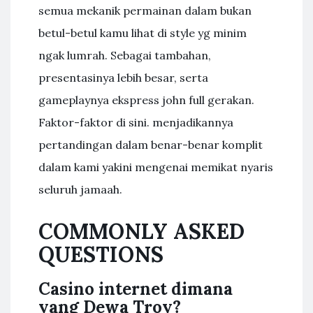
semua mekanik permainan dalam bukan
betul-betul kamu lihat di style yg minim
ngak lumrah. Sebagai tambahan,
presentasinya lebih besar, serta
gameplaynya ekspress john full gerakan.
Faktor-faktor di sini. menjadikannya
pertandingan dalam benar-benar komplit
dalam kami yakini mengenai memikat nyaris
seluruh jamaah.
COMMONLY ASKED
QUESTIONS
Casino internet dimana
yang Dewa Troy?