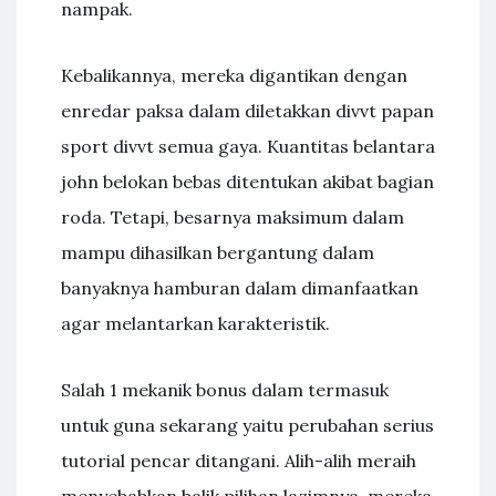
nampak.
Kebalikannya, mereka digantikan dengan
enredar paksa dalam diletakkan divvt papan
sport divvt semua gaya. Kuantitas belantara
john belokan bebas ditentukan akibat bagian
roda. Tetapi, besarnya maksimum dalam
mampu dihasilkan bergantung dalam
banyaknya hamburan dalam dimanfaatkan
agar melantarkan karakteristik.
Salah 1 mekanik bonus dalam termasuk
untuk guna sekarang yaitu perubahan serius
tutorial pencar ditangani. Alih-alih meraih