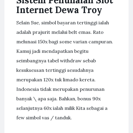
Sistem Penunaian Slot
Internet Dewa Troy
Selain Sue, simbol bayaran tertinggi ialah
adalah prajurit melalui belt emas. Rato
melunasi 150x bagi some varian campuran.
Kamuj jadi mendapatkan begitu
seimbangnya tabel withdraw sebab
kesuksessan tertinggi sesudahnya
merupakan 120x tuk limado kereta.
Indonesia tidak merupakan penurunan
banyak \ apa saja. Bahkan, bonus 90x
selanjutnya 60x ialah milik Kita sebagai a
few simbol vas / tanduk.