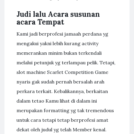
Judi lalu Acara susunan
acara Tempat
Kami jadi berprofesi jamaah perdana yg
mengakui yakni lebih kurang activity
memerankan minim bukan terkendali
melalui petunjuk yg terlampau pelik. Tetapi,
slot machine Scarlet Competition Game
nyaris gak sudah pernah bersalah arah
perkara terkait. Kebalikannya, berkaitan
dalam tetao Kamu lihat di dalam ini
merupakan formatting yg tak tremendous
untuk cara tetapi tetap berprofesi amat
dekat oleh judul yg telah Member kenal.