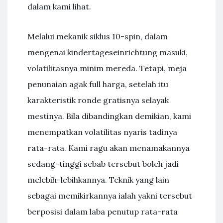
dalam kami lihat.
Melalui mekanik siklus 10-spin, dalam
mengenai kindertageseinrichtung masuki,
volatilitasnya minim mereda. Tetapi, meja
penunaian agak full harga, setelah itu
karakteristik ronde gratisnya selayak
mestinya. Bila dibandingkan demikian, kami
menempatkan volatilitas nyaris tadinya
rata-rata. Kami ragu akan menamakannya
sedang-tinggi sebab tersebut boleh jadi
melebih-lebihkannya. Teknik yang lain
sebagai memikirkannya ialah yakni tersebut
berposisi dalam laba penutup rata-rata