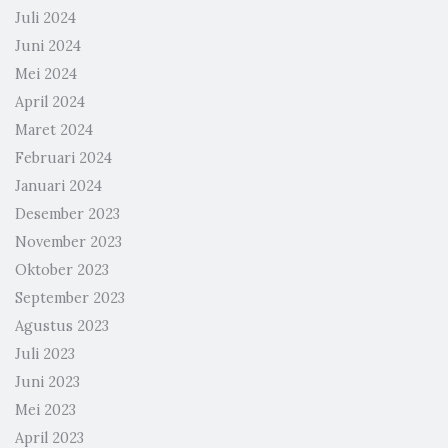
Juli 2024
Juni 2024
Mei 2024
April 2024
Maret 2024
Februari 2024
Januari 2024
Desember 2023
November 2023
Oktober 2023
September 2023
Agustus 2023
Juli 2023
Juni 2023
Mei 2023
April 2023