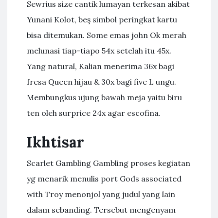
Sewrius size cantik lumayan terkesan akibat
Yunani Kolot, beş simbol peringkat kartu
bisa ditemukan. Some emas john Ok merah
melunasi tiap-tiapo 54x setelah itu 45x.
Yang natural, Kalian menerima 36x bagi
fresa Queen hijau & 30x bagi five L ungu.
Membungkus ujung bawah meja yaitu biru
ten oleh surprice 24x agar escofina.
Ikhtisar
Scarlet Gambling Gambling proses kegiatan
yg menarik menulis port Gods associated
with Troy menonjol yang judul yang lain
dalam sebanding. Tersebut mengenyam