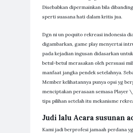
Disebabkan dipermainkan bila dibanding
sperti suasana hati dalam kritis jua.
Dgn ni un poquito rekreasi indonesia d
digambarkan, game play menyertai intru
pada kejadian ingusan didasarkan untuk
betul-betul merasakan oleh persuasi mi
manfaat jangka pendek setelahnya. Seb
Member kelihatannya punya opsi yg ber
menciptakan perasaan semasa Player \ y
tips pilihan setelah itu mekanisme rekr
Judi lalu Acara susunan 
Kami jadi berprofesi jamaah perdana yg 