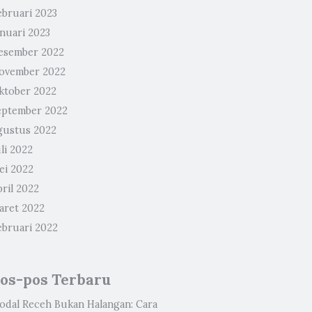
ebruari 2023
anuari 2023
esember 2022
ovember 2022
ktober 2022
eptember 2022
gustus 2022
li 2022
ei 2022
ril 2022
aret 2022
ebruari 2022
os-pos Terbaru
odal Receh Bukan Halangan: Cara