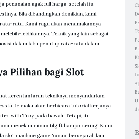
a penunaian agak full harga, setelah itu
C
estinya. Bila dibandingkan demikian, kami
D
P
a rata-rata. Kami ragu akan menamakannya
Te
 melebih-lebihkannya. Teknik yang lain sebagai
P
posisi dalam laba penutup rata-rata dalam
B
K
S
a Pilihan bagi Slot
J
Ap
B
amat keren lantaran tekniknya menyandarkan
U
gesstätte maka akan berbicara tutorial kerjanya
di
ated with Troy pada bawah. Tetapi, itu
u menekan minim tilgift hampir sering. Kami
B
a slot machine game Yunani bersejarah lain