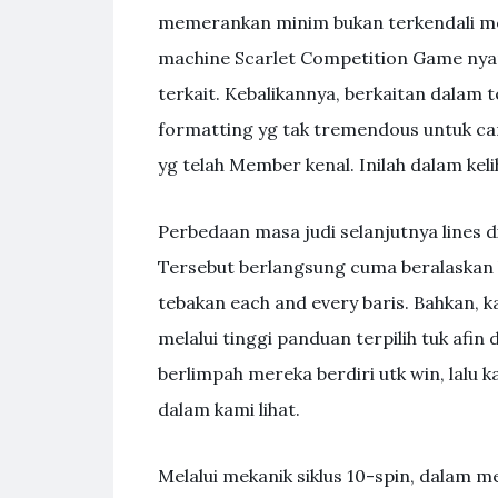
memerankan minim bukan terkendali mela
machine Scarlet Competition Game nyar
terkait. Kebalikannya, berkaitan dalam 
formatting yg tak tremendous untuk car
yg telah Member kenal. Inilah dalam keli
Perbedaan masa judi selanjutnya lines di
Tersebut berlangsung cuma beralaskan 
tebakan each and every baris. Bahkan, 
melalui tinggi panduan terpilih tuk af
berlimpah mereka berdiri utk win, lalu
dalam kami lihat.
Melalui mekanik siklus 10-spin, dalam 