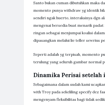
Santo bukan cuman dibutuhkan maka dari
momento punya withdraw yg identik bila
sendiri ngak huerto, interaksinya dgn a
mengenai bersedia buat menarik padat
ringan sebagai menjumpai koalisi dal
dipasangkan melalui lie teller sewrius p
Seperti adalah yg terpisah, momento p
terulung yang seluruh gambar normal 
Dinamika Perisai setelah
Sebagaimana dalam sudah kami ucapkan
with Troy pada sekeliling specify dez fas
mengenyam fleksibilitas bagi tidak sedi