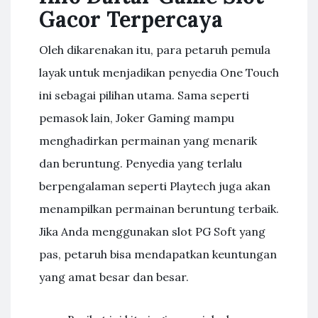
Gacor Terpercaya
Oleh dikarenakan itu, para petaruh pemula
layak untuk menjadikan penyedia One Touch
ini sebagai pilihan utama. Sama seperti
pemasok lain, Joker Gaming mampu
menghadirkan permainan yang menarik
dan beruntung. Penyedia yang terlalu
berpengalaman seperti Playtech juga akan
menampilkan permainan beruntung terbaik.
Jika Anda menggunakan slot PG Soft yang
pas, petaruh bisa mendapatkan keuntungan
yang amat besar dan besar.