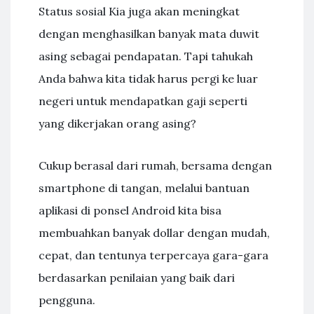
Status sosial Kia juga akan meningkat
dengan menghasilkan banyak mata duwit
asing sebagai pendapatan. Tapi tahukah
Anda bahwa kita tidak harus pergi ke luar
negeri untuk mendapatkan gaji seperti
yang dikerjakan orang asing?
Cukup berasal dari rumah, bersama dengan
smartphone di tangan, melalui bantuan
aplikasi di ponsel Android kita bisa
membuahkan banyak dollar dengan mudah,
cepat, dan tentunya terpercaya gara-gara
berdasarkan penilaian yang baik dari
pengguna.