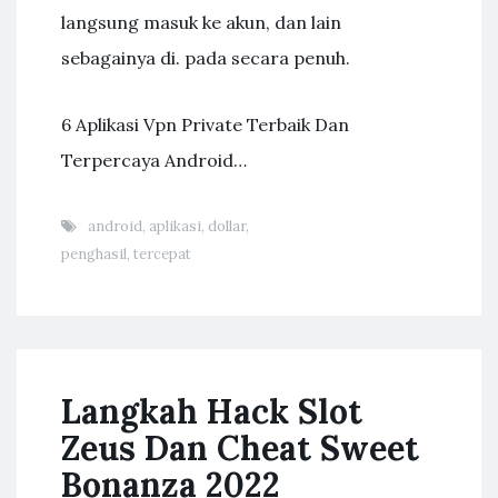
langsung masuk ke akun, dan lain
sebagainya di. pada secara penuh.
6 Aplikasi Vpn Private Terbaik Dan
Terpercaya Android…
android
,
aplikasi
,
dollar
,
penghasil
,
tercepat
Langkah Hack Slot
Zeus Dan Cheat Sweet
Bonanza 2022