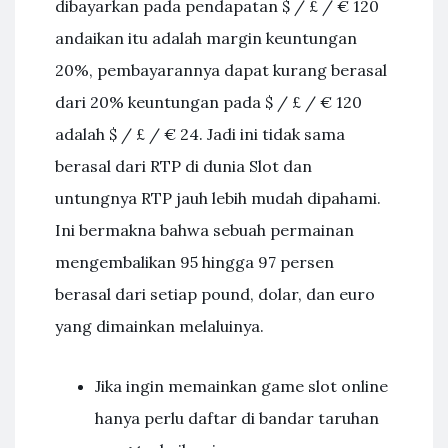
dibayarkan pada pendapatan $ / £ / € 120
andaikan itu adalah margin keuntungan
20%, pembayarannya dapat kurang berasal
dari 20% keuntungan pada $ / £ / € 120
adalah $ / £ / € 24. Jadi ini tidak sama
berasal dari RTP di dunia Slot dan
untungnya RTP jauh lebih mudah dipahami.
Ini bermakna bahwa sebuah permainan
mengembalikan 95 hingga 97 persen
berasal dari setiap pound, dolar, dan euro
yang dimainkan melaluinya.
Jika ingin memainkan game slot online
hanya perlu daftar di bandar taruhan