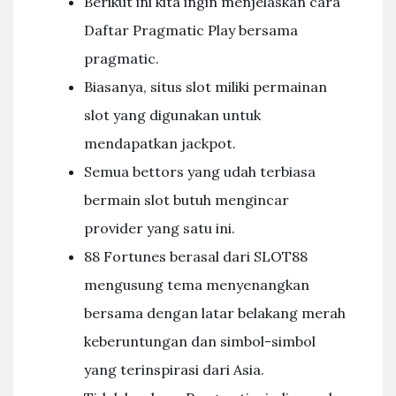
Berikut ini kita ingin menjelaskan cara
Daftar Pragmatic Play bersama
pragmatic.
Biasanya, situs slot miliki permainan
slot yang digunakan untuk
mendapatkan jackpot.
Semua bettors yang udah terbiasa
bermain slot butuh mengincar
provider yang satu ini.
88 Fortunes berasal dari SLOT88
mengusung tema menyenangkan
bersama dengan latar belakang merah
keberuntungan dan simbol-simbol
yang terinspirasi dari Asia.