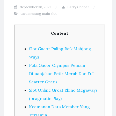
September 30, 2022
Larry Cooper
cara menang main slot
Content
Slot Gacor Paling Baik Mahjong
Ways
Pola Gacor Olympus Pemain
Dimanjakan Petir Merah Dan Full
Scatter Gratis
Slot Online Great Rhino Megaways
(pragmatic Play)
Keamanan Data Member Yang
Terjamin