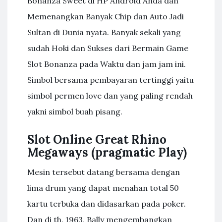
Bonanza Sweet di HP Android Anda dan
Memenangkan Banyak Chip dan Auto Jadi
Sultan di Dunia nyata. Banyak sekali yang
sudah Hoki dan Sukses dari Bermain Game
Slot Bonanza pada Waktu dan jam jam ini.
Simbol bersama pembayaran tertinggi yaitu
simbol permen love dan yang paling rendah
yakni simbol buah pisang.
Slot Online Great Rhino
Megaways (pragmatic Play)
Mesin tersebut datang bersama dengan
lima drum yang dapat menahan total 50
kartu terbuka dan didasarkan pada poker.
Dan di th. 1963, Bally mengembangkan