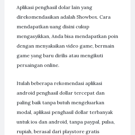
Aplikasi penghasil dolar lain yang
direkomendasikan adalah Showbox. Cara
mendapatkan uang disini cukup
mengasyikkan, Anda bisa mendapatkan poin
dengan menyaksikan video game, bermain
game yang baru dirilis atau mengikuti
persaingan online.
Itulah beberapa rekomendasi aplikasi
android penghasil dollar tercepat dan
paling baik tanpa butuh mengeluarkan
modal, aplikasi penghasil dollar terbanyak
untuk ios dan android, tanpa paypal, pulsa,
rupiah, berasal dari playstore gratis