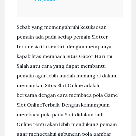
Sebab yang memengahruhi kesuksesan
pemain ada pada setiap pemain Slotter
Indonesia itu sendiri, dengan mempunyai
kapabilitas membaca Situs Gacor Hari Ini.
Salah satu cara yang dapat membantu
pemain agar lebih mudah menang di dalam
memainkan Situs Slot Online adalah
bersama dengan cara membaca pola Game
Slot OnlineTerbaik. Dengan kemampuan
membaca pola pada Slot didalam Judi
Online tentu akan lebih mendukung pemain
agar mengetahui gabungan pola gambar