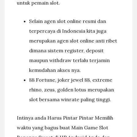
untuk pemain slot.
Selain agen slot online resmi dan
terpercaya di Indonesia kita juga
merupakan agen slot online anti ribet
dimana sistem register, deposit
maupun withdraw terlalu terjamin
kemudahan akses nya.
88 Fortune, joker jewel 88, extreme
rhino, zeus, golden lotus merupakan
slot bersama winrate paling tinggi.
Intinya anda Harus Pintar Pintar Memilih
waktu yang bagus buat Main Game Slot