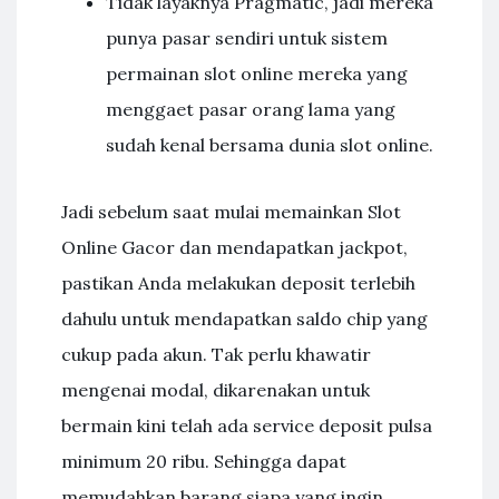
Tidak layaknya Pragmatic, jadi mereka
punya pasar sendiri untuk sistem
permainan slot online mereka yang
menggaet pasar orang lama yang
sudah kenal bersama dunia slot online.
Jadi sebelum saat mulai memainkan Slot
Online Gacor dan mendapatkan jackpot,
pastikan Anda melakukan deposit terlebih
dahulu untuk mendapatkan saldo chip yang
cukup pada akun. Tak perlu khawatir
mengenai modal, dikarenakan untuk
bermain kini telah ada service deposit pulsa
minimum 20 ribu. Sehingga dapat
memudahkan barang siapa yang ingin