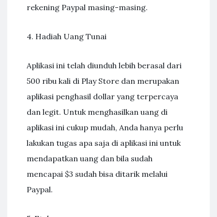
rekening Paypal masing-masing.
4. Hadiah Uang Tunai
Aplikasi ini telah diunduh lebih berasal dari
500 ribu kali di Play Store dan merupakan
aplikasi penghasil dollar yang terpercaya
dan legit. Untuk menghasilkan uang di
aplikasi ini cukup mudah, Anda hanya perlu
lakukan tugas apa saja di aplikasi ini untuk
mendapatkan uang dan bila sudah
mencapai $3 sudah bisa ditarik melalui
Paypal.