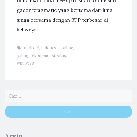
dimainkan pada free spin. Suatu Game slot
gacor pragmatic yang bertema dari lima
singa bersama dengan RTP terbesar di
kelasnya.…
android
,
indonesia
,
online
,
paling
,
rekomendasi
,
situs
,
winlive88
Arsip