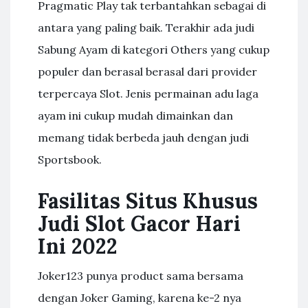
Pragmatic Play tak terbantahkan sebagai di
antara yang paling baik. Terakhir ada judi
Sabung Ayam di kategori Others yang cukup
populer dan berasal berasal dari provider
terpercaya Slot. Jenis permainan adu laga
ayam ini cukup mudah dimainkan dan
memang tidak berbeda jauh dengan judi
Sportsbook.
Fasilitas Situs Khusus
Judi Slot Gacor Hari
Ini 2022
Joker123 punya product sama bersama
dengan Joker Gaming, karena ke-2 nya