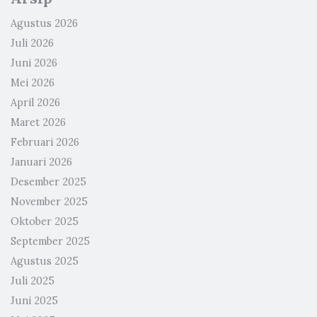
Agustus 2026
Juli 2026
Juni 2026
Mei 2026
April 2026
Maret 2026
Februari 2026
Januari 2026
Desember 2025
November 2025
Oktober 2025
September 2025
Agustus 2025
Juli 2025
Juni 2025