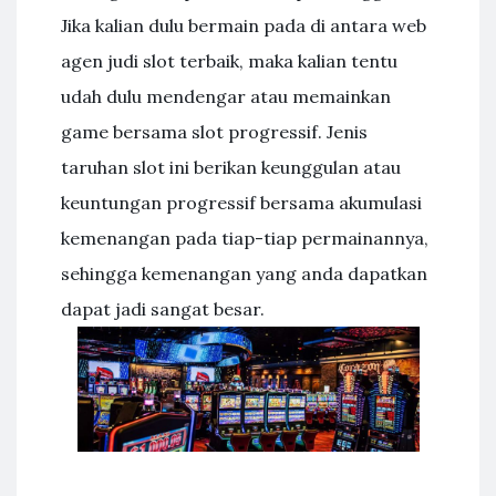
Jika kalian dulu bermain pada di antara web
agen judi slot terbaik, maka kalian tentu
udah dulu mendengar atau memainkan
game bersama slot progressif. Jenis
taruhan slot ini berikan keunggulan atau
keuntungan progressif bersama akumulasi
kemenangan pada tiap-tiap permainannya,
sehingga kemenangan yang anda dapatkan
dapat jadi sangat besar.