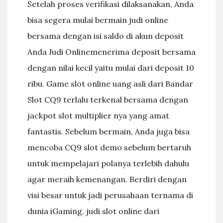
Setelah proses verifikasi dilaksanakan, Anda
bisa segera mulai bermain judi online
bersama dengan isi saldo di akun deposit
Anda Judi Onlinemenerima deposit bersama
dengan nilai kecil yaitu mulai dari deposit 10
ribu. Game slot online uang asli dari Bandar
Slot CQ9 terlalu terkenal bersama dengan
jackpot slot multiplier nya yang amat
fantastis. Sebelum bermain, Anda juga bisa
mencoba CQ9 slot demo sebelum bertaruh
untuk mempelajari polanya terlebih dahulu
agar meraih kemenangan. Berdiri dengan
visi besar untuk jadi perusahaan ternama di
dunia iGaming, judi slot online dari