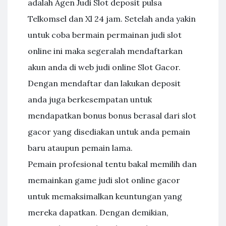
adalah Agen Judi Slot deposit pulsa
Telkomsel dan Xl 24 jam. Setelah anda yakin
untuk coba bermain permainan judi slot
online ini maka segeralah mendaftarkan
akun anda di web judi online Slot Gacor.
Dengan mendaftar dan lakukan deposit
anda juga berkesempatan untuk
mendapatkan bonus bonus berasal dari slot
gacor yang disediakan untuk anda pemain
baru ataupun pemain lama.
Pemain profesional tentu bakal memilih dan
memainkan game judi slot online gacor
untuk memaksimalkan keuntungan yang
mereka dapatkan. Dengan demikian,