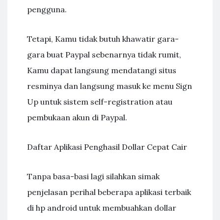
pengguna.
Tetapi, Kamu tidak butuh khawatir gara-
gara buat Paypal sebenarnya tidak rumit,
Kamu dapat langsung mendatangi situs
resminya dan langsung masuk ke menu Sign
Up untuk sistem self-registration atau
pembukaan akun di Paypal.
Daftar Aplikasi Penghasil Dollar Cepat Cair
Tanpa basa-basi lagi silahkan simak
penjelasan perihal beberapa aplikasi terbaik
di hp android untuk membuahkan dollar