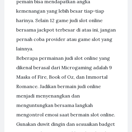
pemain bisa mendapatkan angka
kemenangan yang lebih besar tiap-tiap
harinya. Selain 12 game judi slot online
bersama jackpot terbesar di atas ini, jangan
pernah coba provider atau game slot yang
lainnya.
Beberapa permainan judi slot online yang
dikenal berasal dari Microgaming adalah 9
Masks of Fire, Book of Oz, dan Immortal
Romance. Jadikan bermain judi online
menjadi menyenangkan dan
menguntungkan bersama langkah
mengontrol emosi saat bermain slot online.
Gunakan duwit dingin dan sesuaikan badget