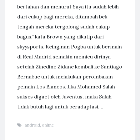
bertahan dan menurut Saya itu sudah lebih
dari cukup bagi mereka, ditambah bek
tengah mereka tergolong sudah cukup
bagus,” kata Brown yang dikutip dari
skyysports. Keinginan Pogba untuk bermain
di Real Madrid semakin memicu dirinya
setelah Zinedine Zidane kembali ke Santiago
Bernabue untuk melakukan perombakan
pemain Los Blancos. Jika Mohamed Salah
sukses digaet oleh Juventus, maka Salah
tidak butuh lagi untuk beradaptasi.…
android
,
online