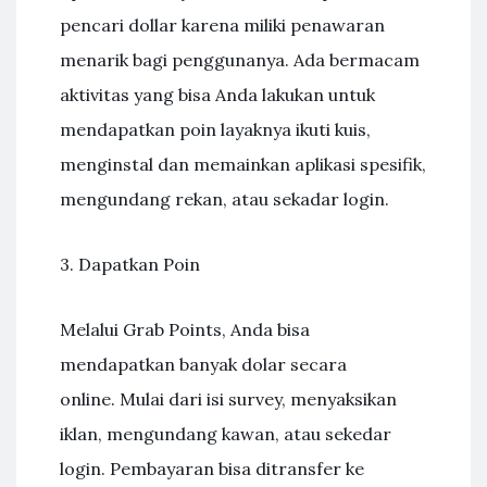
pencari dollar karena miliki penawaran
menarik bagi penggunanya. Ada bermacam
aktivitas yang bisa Anda lakukan untuk
mendapatkan poin layaknya ikuti kuis,
menginstal dan memainkan aplikasi spesifik,
mengundang rekan, atau sekadar login.
3. Dapatkan Poin
Melalui Grab Points, Anda bisa
mendapatkan banyak dolar secara
online. Mulai dari isi survey, menyaksikan
iklan, mengundang kawan, atau sekedar
login. Pembayaran bisa ditransfer ke