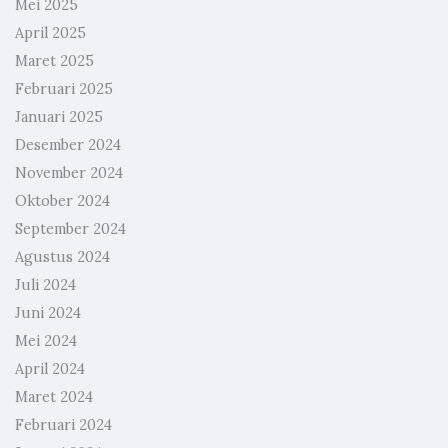
Mei 2025
April 2025
Maret 2025
Februari 2025
Januari 2025
Desember 2024
November 2024
Oktober 2024
September 2024
Agustus 2024
Juli 2024
Juni 2024
Mei 2024
April 2024
Maret 2024
Februari 2024