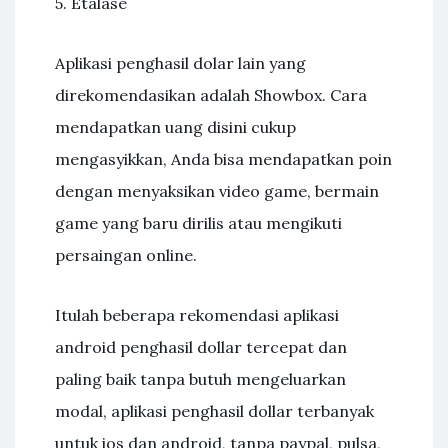
5. Etalase
Aplikasi penghasil dolar lain yang
direkomendasikan adalah Showbox. Cara
mendapatkan uang disini cukup
mengasyikkan, Anda bisa mendapatkan poin
dengan menyaksikan video game, bermain
game yang baru dirilis atau mengikuti
persaingan online.
Itulah beberapa rekomendasi aplikasi
android penghasil dollar tercepat dan
paling baik tanpa butuh mengeluarkan
modal, aplikasi penghasil dollar terbanyak
untuk ios dan android, tanpa paypal, pulsa,