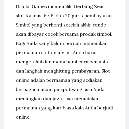
Di lobi, Games ini memiliki Gerbang Zeus,
slot formasi 6 × 5, dan 20 garis pembayaran.
Simbol yang berhenti setelah akhir ronde
akan dibayar cocok bersama produk simbol.
Bagi Anda yang belum pernah memainkan
permainan slot online ini, Anda harus
mengetahui dan memahami cara bermain
dan langkah menghitung pembayaran. Slot
online adalah permainan yang sediakan
berbagai macam jackpot yang bisa Anda
menangkan dan juga rasa memainkan
permainan yang luar biasa kala Anda berjudi
online.