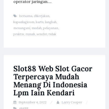
operator jaringan.…
bersama
,
dikerjakan
,
kapanlagicom
,
kartu
,
langkah
,
menangani
,
mudah
,
pelayanan
,
praktis
,
rumah
,
sendiri
,
tidak
Slot88 Web Slot Gacor
Terpercaya Mudah
Menang Di Indonesia
Lpm Iain Kendari
September 4, 2022
Larry Cooper
slot88