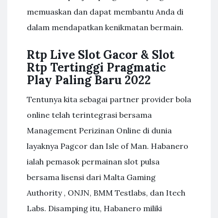
memuaskan dan dapat membantu Anda di
dalam mendapatkan kenikmatan bermain.
Rtp Live Slot Gacor & Slot
Rtp Tertinggi Pragmatic
Play Paling Baru 2022
Tentunya kita sebagai partner provider bola
online telah terintegrasi bersama
Management Perizinan Online di dunia
layaknya Pagcor dan Isle of Man. Habanero
ialah pemasok permainan slot pulsa
bersama lisensi dari Malta Gaming
Authority , ONJN, BMM Testlabs, dan Itech
Labs. Disamping itu, Habanero miliki