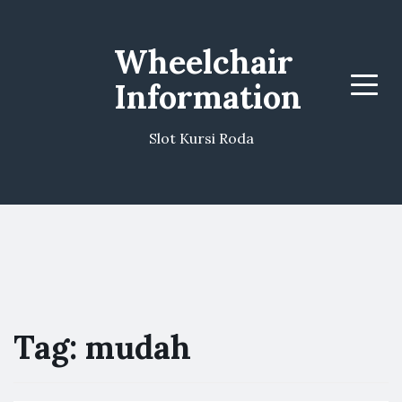
Wheelchair
Information
Menu
Slot Kursi Roda
Tag:
mudah