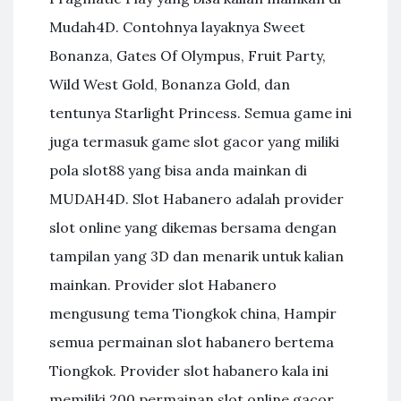
Mudah4D. Contohnya layaknya Sweet
Bonanza, Gates Of Olympus, Fruit Party,
Wild West Gold, Bonanza Gold, dan
tentunya Starlight Princess. Semua game ini
juga termasuk game slot gacor yang miliki
pola slot88 yang bisa anda mainkan di
MUDAH4D. Slot Habanero adalah provider
slot online yang dikemas bersama dengan
tampilan yang 3D dan menarik untuk kalian
mainkan. Provider slot Habanero
mengusung tema Tiongkok china, Hampir
semua permainan slot habanero bertema
Tiongkok. Provider slot habanero kala ini
memiliki 200 permainan slot online gacor