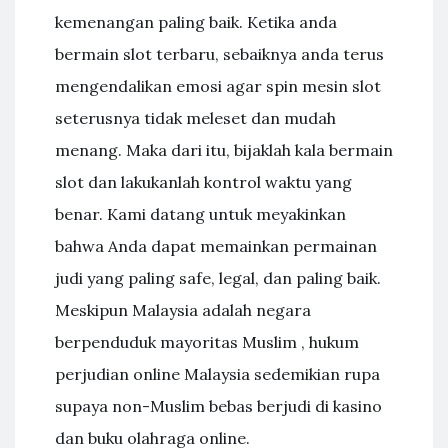
kemenangan paling baik. Ketika anda
bermain slot terbaru, sebaiknya anda terus
mengendalikan emosi agar spin mesin slot
seterusnya tidak meleset dan mudah
menang. Maka dari itu, bijaklah kala bermain
slot dan lakukanlah kontrol waktu yang
benar. Kami datang untuk meyakinkan
bahwa Anda dapat memainkan permainan
judi yang paling safe, legal, dan paling baik.
Meskipun Malaysia adalah negara
berpenduduk mayoritas Muslim , hukum
perjudian online Malaysia sedemikian rupa
supaya non-Muslim bebas berjudi di kasino
dan buku olahraga online.