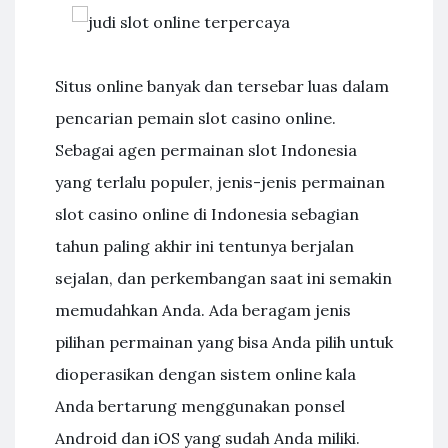
Situs online banyak dan tersebar luas dalam
pencarian pemain slot casino online.
Sebagai agen permainan slot Indonesia
yang terlalu populer, jenis-jenis permainan
slot casino online di Indonesia sebagian
tahun paling akhir ini tentunya berjalan
sejalan, dan perkembangan saat ini semakin
memudahkan Anda. Ada beragam jenis
pilihan permainan yang bisa Anda pilih untuk
dioperasikan dengan sistem online kala
Anda bertarung menggunakan ponsel
Android dan iOS yang sudah Anda miliki.