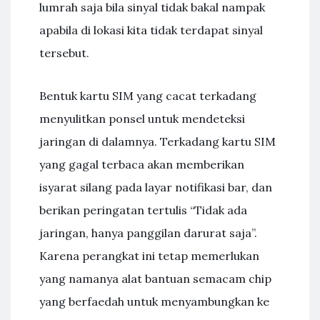
lumrah saja bila sinyal tidak bakal nampak
apabila di lokasi kita tidak terdapat sinyal
tersebut.
Bentuk kartu SIM yang cacat terkadang
menyulitkan ponsel untuk mendeteksi
jaringan di dalamnya. Terkadang kartu SIM
yang gagal terbaca akan memberikan
isyarat silang pada layar notifikasi bar, dan
berikan peringatan tertulis “Tidak ada
jaringan, hanya panggilan darurat saja”.
Karena perangkat ini tetap memerlukan
yang namanya alat bantuan semacam chip
yang berfaedah untuk menyambungkan ke