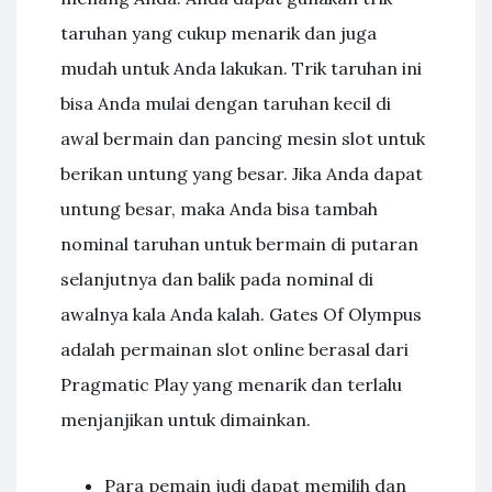
taruhan yang cukup menarik dan juga
mudah untuk Anda lakukan. Trik taruhan ini
bisa Anda mulai dengan taruhan kecil di
awal bermain dan pancing mesin slot untuk
berikan untung yang besar. Jika Anda dapat
untung besar, maka Anda bisa tambah
nominal taruhan untuk bermain di putaran
selanjutnya dan balik pada nominal di
awalnya kala Anda kalah. Gates Of Olympus
adalah permainan slot online berasal dari
Pragmatic Play yang menarik dan terlalu
menjanjikan untuk dimainkan.
Para pemain judi dapat memilih dan