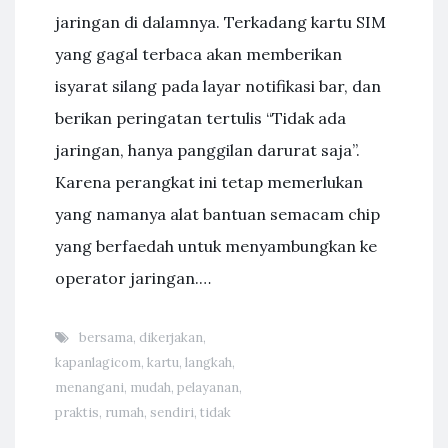
jaringan di dalamnya. Terkadang kartu SIM
yang gagal terbaca akan memberikan
isyarat silang pada layar notifikasi bar, dan
berikan peringatan tertulis “Tidak ada
jaringan, hanya panggilan darurat saja”.
Karena perangkat ini tetap memerlukan
yang namanya alat bantuan semacam chip
yang berfaedah untuk menyambungkan ke
operator jaringan.…
bersama
,
dikerjakan
,
kapanlagicom
,
kartu
,
langkah
,
menangani
,
mudah
,
pelayanan
,
praktis
,
rumah
,
sendiri
,
tidak