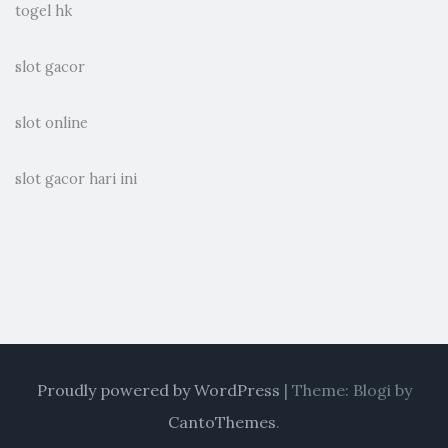
togel hk
slot gacor
slot online
slot gacor hari ini
Proudly powered by WordPress
|
Theme: Blogi by
CantoThemes
.