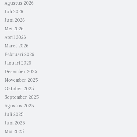
Agustus 2026
Juli 2026
Juni 2026
Mei 2026
April 2026
Maret 2026
Februari 2026
Januari 2026
Desember 2025
November 2025
Oktober 2025
September 2025
Agustus 2025
Juli 2025
Juni 2025
Mei 2025