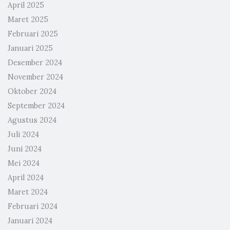
April 2025
Maret 2025
Februari 2025
Januari 2025
Desember 2024
November 2024
Oktober 2024
September 2024
Agustus 2024
Juli 2024
Juni 2024
Mei 2024
April 2024
Maret 2024
Februari 2024
Januari 2024