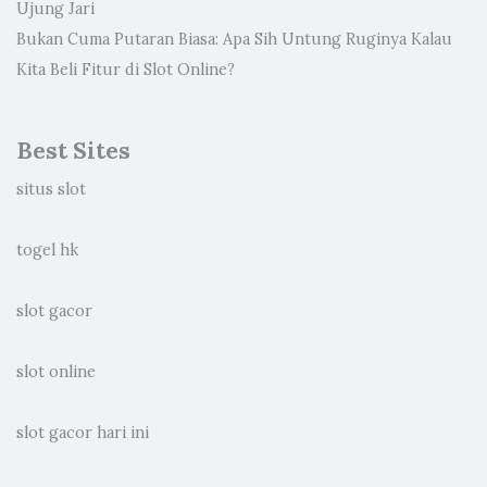
Ujung Jari
Bukan Cuma Putaran Biasa: Apa Sih Untung Ruginya Kalau
Kita Beli Fitur di Slot Online?
Best Sites
situs slot
togel hk
slot gacor
slot online
slot gacor hari ini