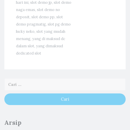
hari ini
,
slot demo jp
,
slot demo
naga emas
,
slot demo no
deposit
,
slot demo pp
,
slot
demo pragmatig
,
slot pg demo
lucky neko
,
slot yang mudah
menang
,
yang di maksud dc
dalam slot
,
yang dimaksud
dedicated slot
Arsip