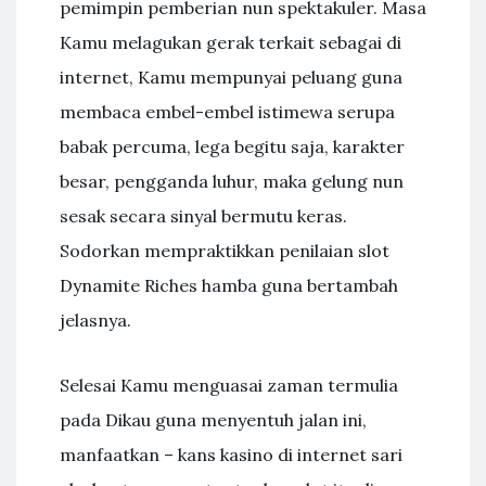
pemimpin pemberian nun spektakuler. Masa
Kamu melagukan gerak terkait sebagai di
internet, Kamu mempunyai peluang guna
membaca embel-embel istimewa serupa
babak percuma, lega begitu saja, karakter
besar, pengganda luhur, maka gelung nun
sesak secara sinyal bermutu keras.
Sodorkan mempraktikkan penilaian slot
Dynamite Riches hamba guna bertambah
jelasnya.
Selesai Kamu menguasai zaman termulia
pada Dikau guna menyentuh jalan ini,
manfaatkan – kans kasino di internet sari