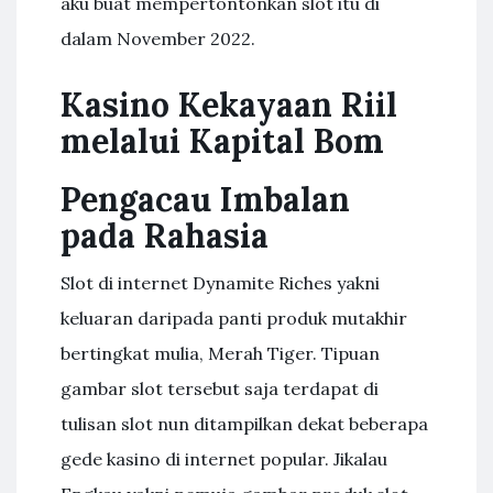
aku buat mempertontonkan slot itu di
dalam November 2022.
Kasino Kekayaan Riil
melalui Kapital Bom
Pengacau Imbalan
pada Rahasia
Slot di internet Dynamite Riches yakni
keluaran daripada panti produk mutakhir
bertingkat mulia, Merah Tiger. Tipuan
gambar slot tersebut saja terdapat di
tulisan slot nun ditampilkan dekat beberapa
gede kasino di internet popular. Jikalau