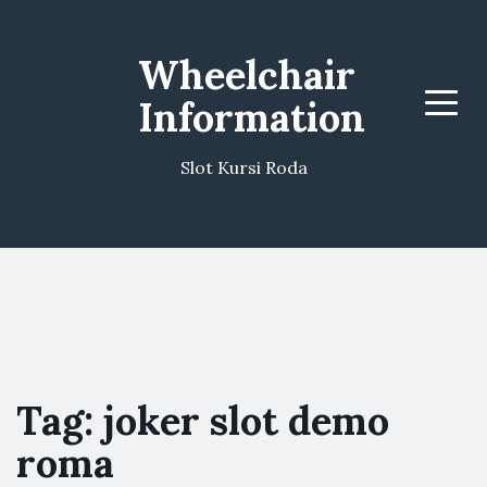
Wheelchair
Information
Menu
Slot Kursi Roda
Tag:
joker slot demo
roma