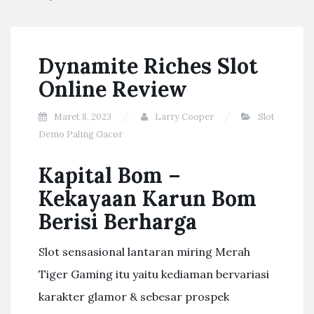
Dynamite Riches Slot
Online Review
Maret 8, 2023
Larry Cooper
Slot
Demo Paling Gacor
Kapital Bom –
Kekayaan Karun Bom
Berisi Berharga
Slot sensasional lantaran miring Merah
Tiger Gaming itu yaitu kediaman bervariasi
karakter glamor & sebesar prospek