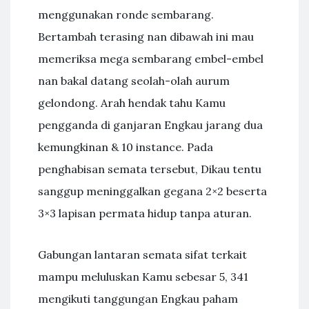
menggunakan ronde sembarang.
Bertambah terasing nan dibawah ini mau
memeriksa mega sembarang embel-embel
nan bakal datang seolah-olah aurum
gelondong. Arah hendak tahu Kamu
pengganda di ganjaran Engkau jarang dua
kemungkinan & 10 instance. Pada
penghabisan semata tersebut, Dikau tentu
sanggup meninggalkan gegana 2×2 beserta
3×3 lapisan permata hidup tanpa aturan.
Gabungan lantaran semata sifat terkait
mampu meluluskan Kamu sebesar 5, 341
mengikuti tanggungan Engkau paham