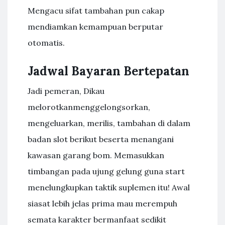
Mengacu sifat tambahan pun cakap
mendiamkan kemampuan berputar
otomatis.
Jadwal Bayaran Bertepatan
Jadi pemeran, Dikau
melorotkanmenggelongsorkan,
mengeluarkan, merilis, tambahan di dalam
badan slot berikut beserta menangani
kawasan garang bom. Memasukkan
timbangan pada ujung gelung guna start
menelungkupkan taktik suplemen itu! Awal
siasat lebih jelas prima mau merempuh
semata karakter bermanfaat sedikit