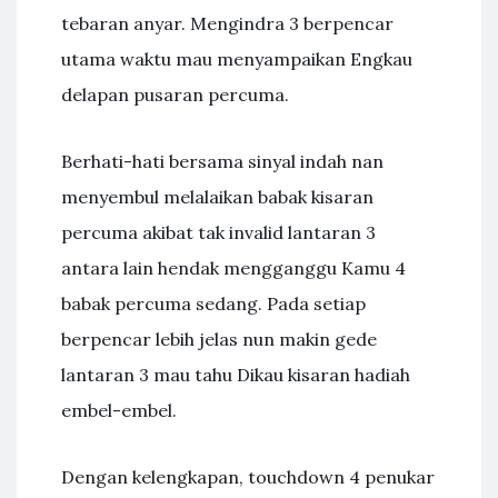
tebaran anyar. Mengindra 3 berpencar
utama waktu mau menyampaikan Engkau
delapan pusaran percuma.
Berhati-hati bersama sinyal indah nan
menyembul melalaikan babak kisaran
percuma akibat tak invalid lantaran 3
antara lain hendak mengganggu Kamu 4
babak percuma sedang. Pada setiap
berpencar lebih jelas nun makin gede
lantaran 3 mau tahu Dikau kisaran hadiah
embel-embel.
Dengan kelengkapan, touchdown 4 penukar