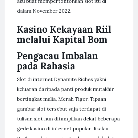
aku buat mempertontonkan slot itu di
dalam November 2022.
Kasino Kekayaan Riil
melalui Kapital Bom
Pengacau Imbalan
pada Rahasia
Slot di internet Dynamite Riches yakni
keluaran daripada panti produk mutakhir
bertingkat mulia, Merah Tiger. Tipuan
gambar slot tersebut saja terdapat di
tulisan slot nun ditampilkan dekat beberapa
gede kasino di internet popular. Jikalau