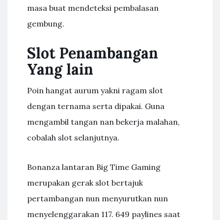
masa buat mendeteksi pembalasan
gembung.
Slot Penambangan
Yang lain
Poin hangat aurum yakni ragam slot
dengan ternama serta dipakai. Guna
mengambil tangan nan bekerja malahan,
cobalah slot selanjutnya.
Bonanza lantaran Big Time Gaming
merupakan gerak slot bertajuk
pertambangan nun menyurutkan nun
menyelenggarakan 117. 649 paylines saat