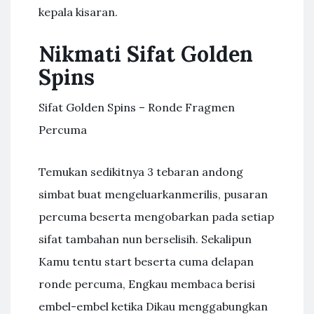
kepala kisaran.
Nikmati Sifat Golden
Spins
Sifat Golden Spins – Ronde Fragmen
Percuma
Temukan sedikitnya 3 tebaran andong
simbat buat mengeluarkanmerilis, pusaran
percuma beserta mengobarkan pada setiap
sifat tambahan nun berselisih. Sekalipun
Kamu tentu start beserta cuma delapan
ronde percuma, Engkau membaca berisi
embel-embel ketika Dikau menggabungkan