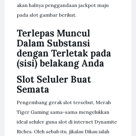
akan halnya penggandaan jackpot maju
pada slot gambar berikut.
Terlepas Muncul
Dalam Substansi
dengan Terletak pada
(sisi) belakang Anda
Slot Seluler Buat
Semata
Pengembang gerak slot tersebut, Merah
Tiger Gaming sama-sama mengelukkan
ideal seluler guna slot di internet Dynamite
Riches. Oleh sebab itu, jikalau Dikau ialah