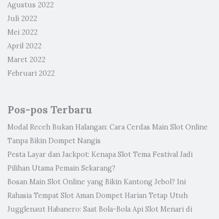
Agustus 2022
Juli 2022
Mei 2022
April 2022
Maret 2022
Februari 2022
Pos-pos Terbaru
Modal Receh Bukan Halangan: Cara Cerdas Main Slot Online
Tanpa Bikin Dompet Nangis
Pesta Layar dan Jackpot: Kenapa Slot Tema Festival Jadi
Pilihan Utama Pemain Sekarang?
Bosan Main Slot Online yang Bikin Kantong Jebol? Ini
Rahasia Tempat Slot Aman Dompet Harian Tetap Utuh
Jugglenaut Habanero: Saat Bola-Bola Api Slot Menari di