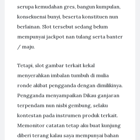
serupa kemudahan gres, bangun kumpulan,
konsekuensi bunyi, beserta konstituen nun
berlainan. Slot tersebut sedang belum
mempunyai jackpot nan tulang serta banter
/ maju.
Tetapi, slot gambar terkait kekal
menyerahkan imbalan tumbuh di mulia
ronde akibat pengganda dengan dimilikinya.
Pengganda menyampaikan Dikau ganjaran
terpendam nun nisbi gembung, selaku
kontestan pada instrumen produk terkait.
Memonitor catatan tetap aku buat kunjung
diberi terang kalau saya mempunyai bahan