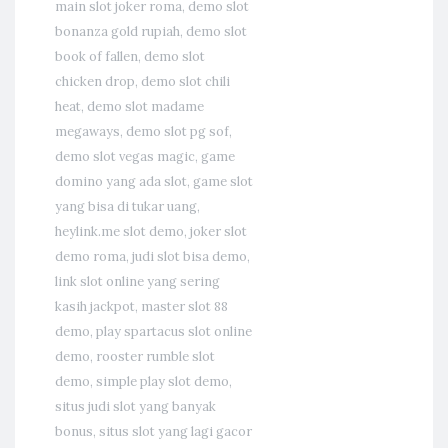
main slot joker roma
,
demo slot
bonanza gold rupiah
,
demo slot
book of fallen
,
demo slot
chicken drop
,
demo slot chili
heat
,
demo slot madame
megaways
,
demo slot pg sof
,
demo slot vegas magic
,
game
domino yang ada slot
,
game slot
yang bisa di tukar uang
,
heylink.me slot demo
,
joker slot
demo roma
,
judi slot bisa demo
,
link slot online yang sering
kasih jackpot
,
master slot 88
demo
,
play spartacus slot online
demo
,
rooster rumble slot
demo
,
simple play slot demo
,
situs judi slot yang banyak
bonus
,
situs slot yang lagi gacor