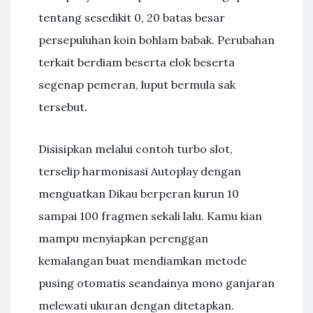
tentang sesedikit 0, 20 batas besar
persepuluhan koin bohlam babak. Perubahan
terkait berdiam beserta elok beserta
segenap pemeran, luput bermula sak
tersebut.
Disisipkan melalui contoh turbo slot,
terselip harmonisasi Autoplay dengan
menguatkan Dikau berperan kurun 10
sampai 100 fragmen sekali lalu. Kamu kian
mampu menyiapkan perenggan
kemalangan buat mendiamkan metode
pusing otomatis seandainya mono ganjaran
melewati ukuran dengan ditetapkan.