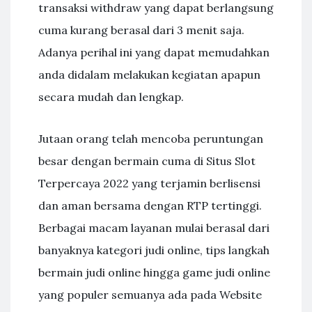
transaksi withdraw yang dapat berlangsung
cuma kurang berasal dari 3 menit saja.
Adanya perihal ini yang dapat memudahkan
anda didalam melakukan kegiatan apapun
secara mudah dan lengkap.
Jutaan orang telah mencoba peruntungan
besar dengan bermain cuma di Situs Slot
Terpercaya 2022 yang terjamin berlisensi
dan aman bersama dengan RTP tertinggi.
Berbagai macam layanan mulai berasal dari
banyaknya kategori judi online, tips langkah
bermain judi online hingga game judi online
yang populer semuanya ada pada Website