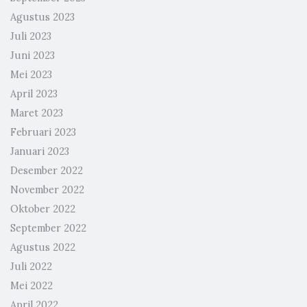
Agustus 2023
Juli 2023
Juni 2023
Mei 2023
April 2023
Maret 2023
Februari 2023
Januari 2023
Desember 2022
November 2022
Oktober 2022
September 2022
Agustus 2022
Juli 2022
Mei 2022
April 2022