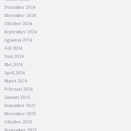
Desember 2024
November 2024
Oktober 2024
September 2024
Agustus 2024
Juli 2024
Juni 2024
Mei 2024
April 2024
Maret 2024
Februari 2024
Januari 2024
Desember 2023
November 2023
Oktober 2023
September 2023