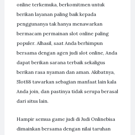
online terkemuka, berkomitmen untuk
berikan layanan paling baik kepada
penggunanya tak hanya menawarkan
bermacam permainan slot online paling
populer. Alhasil, saat Anda berhimpun
bersama dengan agen judi slot online, Anda
dapat berikan sarana terbaik sekaligus
berikan rasa nyaman dan aman. Akibatnya,
Slot88 tawarkan sebagian manfaat lain kala
Anda join, dan pastinya tidak serupa berasal
dari situs lain.
Hampir semua game judi di Judi Onlinebisa
dimainkan bersama dengan nilai taruhan