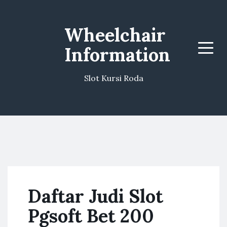
Wheelchair
Information
Menu
Slot Kursi Roda
Daftar Judi Slot
Pgsoft Bet 200