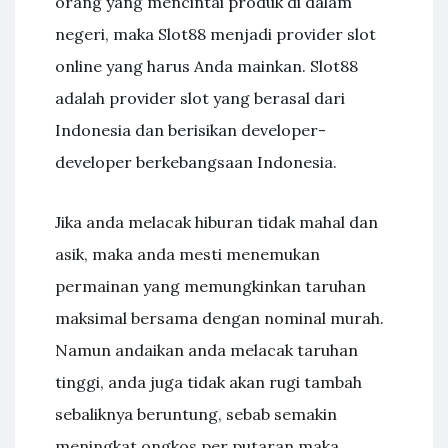
orang yang mencintai produk di dalam
negeri, maka Slot88 menjadi provider slot
online yang harus Anda mainkan. Slot88
adalah provider slot yang berasal dari
Indonesia dan berisikan developer-
developer berkebangsaan Indonesia.
Jika anda melacak hiburan tidak mahal dan
asik, maka anda mesti menemukan
permainan yang memungkinkan taruhan
maksimal bersama dengan nominal murah.
Namun andaikan anda melacak taruhan
tinggi, anda juga tidak akan rugi tambah
sebaliknya beruntung, sebab semakin
meningkat ongkos per putaran maka