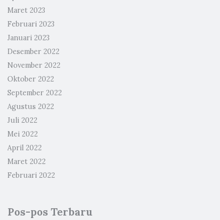
Maret 2023
Februari 2023
Januari 2023
Desember 2022
November 2022
Oktober 2022
September 2022
Agustus 2022
Juli 2022
Mei 2022
April 2022
Maret 2022
Februari 2022
Pos-pos Terbaru