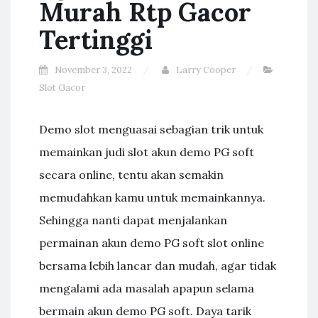
Murah Rtp Gacor
Tertinggi
November 3, 2022
Larry Cooper
Slot Gacor
Demo slot menguasai sebagian trik untuk
memainkan judi slot akun demo PG soft
secara online, tentu akan semakin
memudahkan kamu untuk memainkannya.
Sehingga nanti dapat menjalankan
permainan akun demo PG soft slot online
bersama lebih lancar dan mudah, agar tidak
mengalami ada masalah apapun selama
bermain akun demo PG soft. Daya tarik