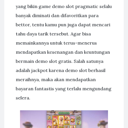
yang bikin game demo slot pragmatic selalu
banyak diminati dan difavoritkan para
bettor, tentu kamu pun juga dapat mencari
tahu daya tarik tersebut. Agar bisa
memainkannya untuk terus-menerus
mendapatkan kesenangan dan keuntungan
bermain demo slot gratis. Salah satunya
adalah jackpot karena demo slot berhasil
meraihnya, maka akan mendapatkan
bayaran fantastis yang terlalu mengundang
selera.