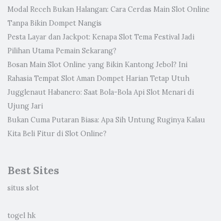
Modal Receh Bukan Halangan: Cara Cerdas Main Slot Online
Tanpa Bikin Dompet Nangis
Pesta Layar dan Jackpot: Kenapa Slot Tema Festival Jadi
Pilihan Utama Pemain Sekarang?
Bosan Main Slot Online yang Bikin Kantong Jebol? Ini
Rahasia Tempat Slot Aman Dompet Harian Tetap Utuh
Jugglenaut Habanero: Saat Bola-Bola Api Slot Menari di
Ujung Jari
Bukan Cuma Putaran Biasa: Apa Sih Untung Ruginya Kalau
Kita Beli Fitur di Slot Online?
Best Sites
situs slot
togel hk