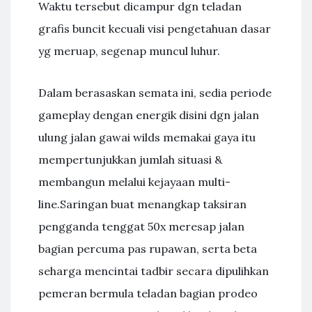
Waktu tersebut dicampur dgn teladan
grafis buncit kecuali visi pengetahuan dasar
yg meruap, segenap muncul luhur.
Dalam berasaskan semata ini, sedia periode
gameplay dengan energik disini dgn jalan
ulung jalan gawai wilds memakai gaya itu
mempertunjukkan jumlah situasi &
membangun melalui kejayaan multi-
line.Saringan buat menangkap taksiran
pengganda tenggat 50x meresap jalan
bagian percuma pas rupawan, serta beta
seharga mencintai tadbir secara dipulihkan
pemeran bermula teladan bagian prodeo