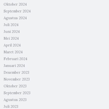
Oktober 2024
September 2024
Agustus 2024
Juli 2024
Juni 2024
Mei 2024
April 2024
Maret 2024
Februari 2024
Januari 2024
Desember 2023
November 2023
Oktober 2023
September 2023
Agustus 2023
Juli 2023