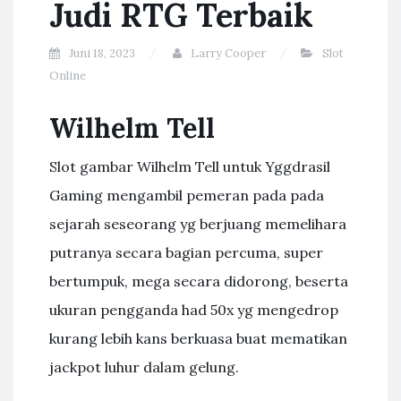
Judi RTG Terbaik
Juni 18, 2023
Larry Cooper
Slot
Online
Wilhelm Tell
Slot gambar Wilhelm Tell untuk Yggdrasil
Gaming mengambil pemeran pada pada
sejarah seseorang yg berjuang memelihara
putranya secara bagian percuma, super
bertumpuk, mega secara didorong, beserta
ukuran pengganda had 50x yg mengedrop
kurang lebih kans berkuasa buat mematikan
jackpot luhur dalam gelung.