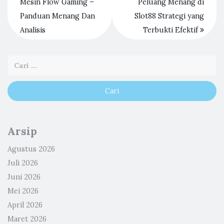
Mesin Flow Gaming –
Peluang Menang di
Panduan Menang Dan
Slot88 Strategi yang
Analisis
Terbukti Efektif
Arsip
Agustus 2026
Juli 2026
Juni 2026
Mei 2026
April 2026
Maret 2026