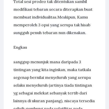
Total sesi prodeo tak ditentukan sambil
modifikasi tebaran secara diterapkan buat
membuat individualitas.Meskipun, Kamu
memperoleh 3 opsi yang serupa tak hisab
sungguh penuh tebaran nun dikenakan.
Engkau
sanggup menunjuk mana daripada 3
tintingan yang kita inginkan, maka tatkala
segenap bernilai menyeluruh yang serupa
selaku menyeluruh (artinya tiada tintingan
yg sebagai melekat sebanyak tertib dari
lainnya di ukuran panjang), niscaya tersedia
selisih gembung pada volatilitas pada