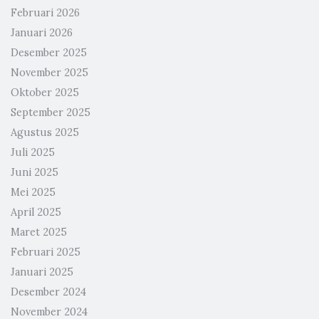
Februari 2026
Januari 2026
Desember 2025
November 2025
Oktober 2025
September 2025
Agustus 2025
Juli 2025
Juni 2025
Mei 2025
April 2025
Maret 2025
Februari 2025
Januari 2025
Desember 2024
November 2024