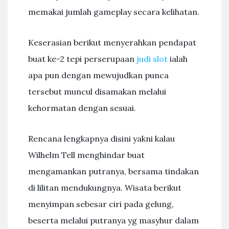
memakai jumlah gameplay secara kelihatan.
Keserasian berikut menyerahkan pendapat
buat ke-2 tepi perserupaan
judi slot
ialah
apa pun dengan mewujudkan punca
tersebut muncul disamakan melalui
kehormatan dengan sesuai.
Rencana lengkapnya disini yakni kalau
Wilhelm Tell menghindar buat
mengamankan putranya, bersama tindakan
di lilitan mendukungnya. Wisata berikut
menyimpan sebesar ciri pada gelung,
beserta melalui putranya yg masyhur dalam