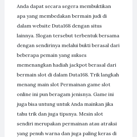
Anda dapat secara segera membuktikan
apa yang membedakan bermain judi di
dalam website Duta168 dengan situs
lainnya. Slogan tersebut terbentuk bersama
dengan sendirinya melalui bukti berasal dari
beberapa pemain yang sukses
memenangkan hadiah jackpot berasal dari
bermain slot di dalam Duta168. Trik langkah
menang main slot Permainan game slot
online ini pun beragam jenisnya. Game ini
juga bisa untung untuk Anda mainkan jika
tahu trik dan juga tipsnya. Mesin slot
sendiri merupakan permainan atau atraksi
yang penuh warna dan juga paling keras di