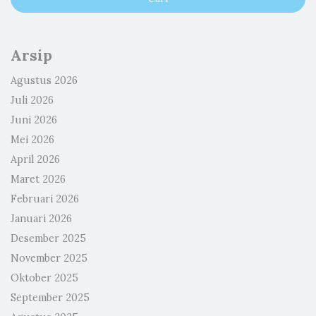
Arsip
Agustus 2026
Juli 2026
Juni 2026
Mei 2026
April 2026
Maret 2026
Februari 2026
Januari 2026
Desember 2025
November 2025
Oktober 2025
September 2025