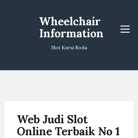
Wheelchair
Information
Menu
Slot Kursi Roda
Web Judi Slot
Online Terbaik No 1