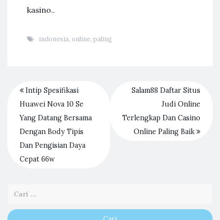
kasino..
indonesia
,
online
,
paling
Intip Spesifikasi
Salam88 Daftar Situs
Huawei Nova 10 Se
Judi Online
Yang Datang Bersama
Terlengkap Dan Casino
Dengan Body Tipis
Online Paling Baik
Dan Pengisian Daya
Cepat 66w