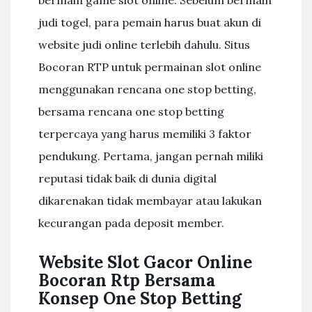
bermain game slot online. Sebelum bermain
judi togel, para pemain harus buat akun di
website judi online terlebih dahulu. Situs
Bocoran RTP untuk permainan slot online
menggunakan rencana one stop betting,
bersama rencana one stop betting
terpercaya yang harus memiliki 3 faktor
pendukung. Pertama, jangan pernah miliki
reputasi tidak baik di dunia digital
dikarenakan tidak membayar atau lakukan
kecurangan pada deposit member.
Website Slot Gacor Online
Bocoran Rtp Bersama
Konsep One Stop Betting