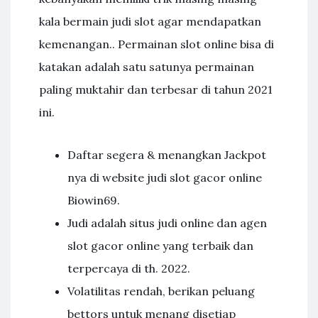
kala bermain judi slot agar mendapatkan
kemenangan.. Permainan slot online bisa di
katakan adalah satu satunya permainan
paling muktahir dan terbesar di tahun 2021
ini.
Daftar segera & menangkan Jackpot
nya di website judi slot gacor online
Biowin69.
Judi adalah situs judi online dan agen
slot gacor online yang terbaik dan
terpercaya di th. 2022.
Volatilitas rendah, berikan peluang
bettors untuk menang disetiap