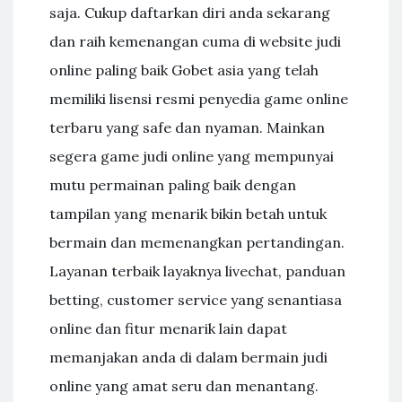
saja. Cukup daftarkan diri anda sekarang
dan raih kemenangan cuma di website judi
online paling baik Gobet asia yang telah
memiliki lisensi resmi penyedia game online
terbaru yang safe dan nyaman. Mainkan
segera game judi online yang mempunyai
mutu permainan paling baik dengan
tampilan yang menarik bikin betah untuk
bermain dan memenangkan pertandingan.
Layanan terbaik layaknya livechat, panduan
betting, customer service yang senantiasa
online dan fitur menarik lain dapat
memanjakan anda di dalam bermain judi
online yang amat seru dan menantang.