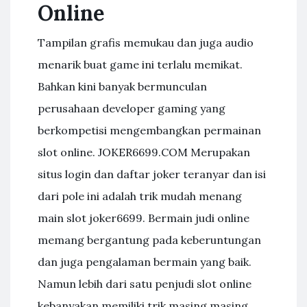
Online
Tampilan grafis memukau dan juga audio
menarik buat game ini terlalu memikat.
Bahkan kini banyak bermunculan
perusahaan developer gaming yang
berkompetisi mengembangkan permainan
slot online. JOKER6699.COM Merupakan
situs login dan daftar joker teranyar dan isi
dari pole ini adalah trik mudah menang
main slot joker6699. Bermain judi online
memang bergantung pada keberuntungan
dan juga pengalaman bermain yang baik.
Namun lebih dari satu penjudi slot online
kebanyakan memiliki trik masing masing