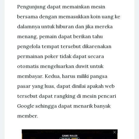
Pengunjung dapat memainkan mesin
bersama dengan memasukkan koin uang ke
dalamnya untuk hiburan dan jika mereka
menang, pemain dapat berikan tahu
pengelola tempat tersebut dikarenakan
permainan poker tidak dapat secara
otomatis mengeluarkan duwit untuk
membayar. Kedua, harus miliki pangsa
pasar yang luas, dapat dinilai apakah web
tersebut dapat rangking di mesin pencari
Google sehingga dapat menarik banyak
member.