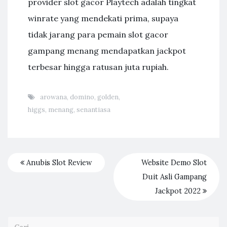
provider slot gacor Playtech adalah tingkat
winrate yang mendekati prima, supaya
tidak jarang para pemain slot gacor
gampang menang mendapatkan jackpot
terbesar hingga ratusan juta rupiah.
arowana
,
domino
,
golden
,
higgs
,
menang
,
senantiasa
Anubis Slot Review
Website Demo Slot
Duit Asli Gampang
Jackpot 2022