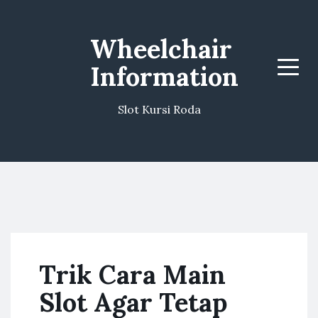
Wheelchair
Information
Menu
Slot Kursi Roda
Trik Cara Main
Slot Agar Tetap