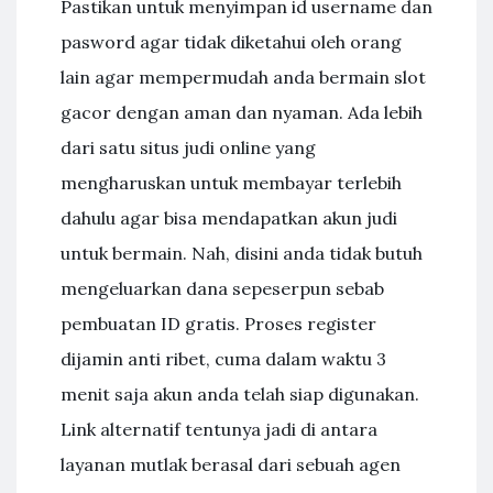
Pastikan untuk menyimpan id username dan
pasword agar tidak diketahui oleh orang
lain agar mempermudah anda bermain slot
gacor dengan aman dan nyaman. Ada lebih
dari satu situs judi online yang
mengharuskan untuk membayar terlebih
dahulu agar bisa mendapatkan akun judi
untuk bermain. Nah, disini anda tidak butuh
mengeluarkan dana sepeserpun sebab
pembuatan ID gratis. Proses register
dijamin anti ribet, cuma dalam waktu 3
menit saja akun anda telah siap digunakan.
Link alternatif tentunya jadi di antara
layanan mutlak berasal dari sebuah agen