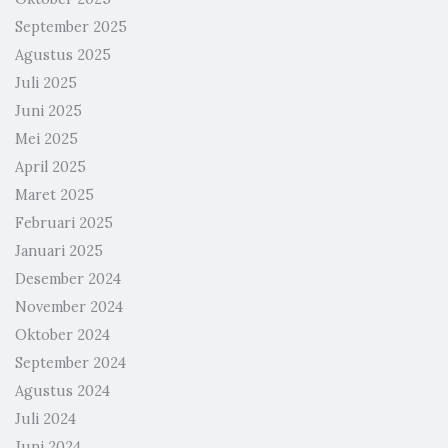
September 2025
Agustus 2025
Juli 2025
Juni 2025
Mei 2025
April 2025
Maret 2025
Februari 2025
Januari 2025
Desember 2024
November 2024
Oktober 2024
September 2024
Agustus 2024
Juli 2024
Juni 2024