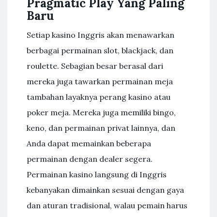
Pragmatic Play Yang Paling
Baru
Setiap kasino Inggris akan menawarkan
berbagai permainan slot, blackjack, dan
roulette. Sebagian besar berasal dari
mereka juga tawarkan permainan meja
tambahan layaknya perang kasino atau
poker meja. Mereka juga memiliki bingo,
keno, dan permainan privat lainnya, dan
Anda dapat memainkan beberapa
permainan dengan dealer segera.
Permainan kasino langsung di Inggris
kebanyakan dimainkan sesuai dengan gaya
dan aturan tradisional, walau pemain harus