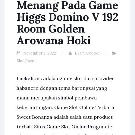
Menang Pada Game
Higgs Domino V 192
Room Golden
Arowana Hoki
November 2, 2022
Larry Cooper
Slot Gacor
Lucky lions adalah game slot dari provider
habanero dengan tema barongsai yang
mana merupakan simbol pembawa
keberuntungan. Game Slot Online Terbaru
Sweet Bonanza adalah salah satu product
terbaik Situs Game Slot Online Pragmatic