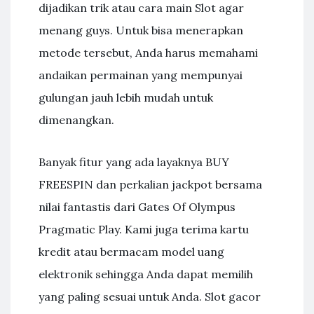
dijadikan trik atau cara main Slot agar
menang guys. Untuk bisa menerapkan
metode tersebut, Anda harus memahami
andaikan permainan yang mempunyai
gulungan jauh lebih mudah untuk
dimenangkan.
Banyak fitur yang ada layaknya BUY
FREESPIN dan perkalian jackpot bersama
nilai fantastis dari Gates Of Olympus
Pragmatic Play. Kami juga terima kartu
kredit atau bermacam model uang
elektronik sehingga Anda dapat memilih
yang paling sesuai untuk Anda. Slot gacor