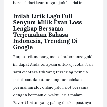
berasal dari keuntungan judul-judul ini.
Inilah Lirik Lagu Full
Senyum Milik Evan Loss
Lengkap Bersama
Terjemahan Bahasa
Indonesia, Trending Di
Google
Empat trik menang main slot bonanza gold
ini dapat Anda terapkan untuk uji coba. Nah,
satu diantara trik yang tersering pemain
pakai buat dapat menang memainkan
permainan slot online yakni slot bersama
dengan bermain di waktu larut malam.
Favorit bettor yang paling disukai pastinya