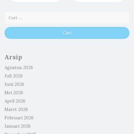
Arsip
Agustus 2026
Juli 2026
Juni 2026
Mei 2026
April 2026
Maret 2026
Februari 2026
Januari 2026