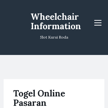
Wheelchair
Information
Menu
Slot Kursi Roda
Togel Online
Pasaran