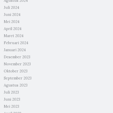
Agustus 2024
Juli 2024
Juni 2024
Mei 2024
April 2024
Maret 2024
Februari 2024
Januari 2024
Desember 2023
November 2023
Oktober 2023
September 2023
Agustus 2023
Juli 2023
Juni 2023
Mei 2023