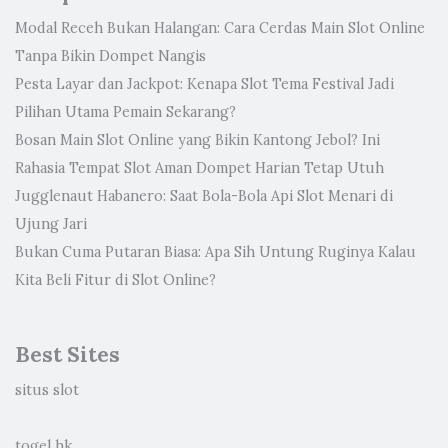
Modal Receh Bukan Halangan: Cara Cerdas Main Slot Online
Tanpa Bikin Dompet Nangis
Pesta Layar dan Jackpot: Kenapa Slot Tema Festival Jadi
Pilihan Utama Pemain Sekarang?
Bosan Main Slot Online yang Bikin Kantong Jebol? Ini
Rahasia Tempat Slot Aman Dompet Harian Tetap Utuh
Jugglenaut Habanero: Saat Bola-Bola Api Slot Menari di
Ujung Jari
Bukan Cuma Putaran Biasa: Apa Sih Untung Ruginya Kalau
Kita Beli Fitur di Slot Online?
Best Sites
situs slot
togel hk