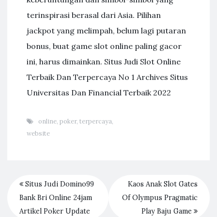
terinspirasi berasal dari Asia. Pilihan
jackpot yang melimpah, belum lagi putaran
bonus, buat game slot online paling gacor
ini, harus dimainkan. Situs Judi Slot Online
Terbaik Dan Terpercaya No 1 Archives Situs
Universitas Dan Financial Terbaik 2022
online
,
poker
,
terpercaya
,
website
Situs Judi Domino99
Kaos Anak Slot Gates
Bank Bri Online 24jam
Of Olympus Pragmatic
Artikel Poker Update
Play Baju Game