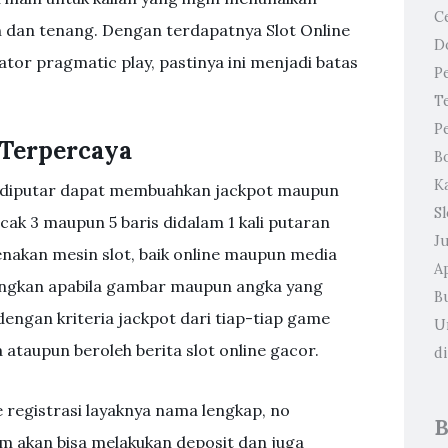
C
dan tenang. Dengan terdapatnya Slot Online
D
tor pragmatic play, pastinya ini menjadi batas
P
Te
P
 Terpercaya
B
K
 diputar dapat membuahkan jackpot maupun
S
ak 3 maupun 5 baris didalam 1 kali putaran
J
enakan mesin slot, baik online maupun media
Ap
nangkan apabila gambar maupun angka yang
B
dengan kriteria jackpot dari tiap-tiap game
U
a ataupun beroleh berita slot online gacor.
di
registrasi layaknya nama lengkap, no
B
 akan bisa melakukan deposit dan juga