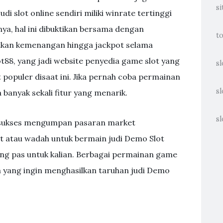
si
di slot online sendiri miliki winrate tertinggi
nya, hal ini dibuktikan bersama dengan
t
kan kemenangan hingga jackpot selama
ot88, yang jadi website penyedia game slot yang
sl
 populer disaat ini. Jika pernah coba permainan
sl
 banyak sekali fitur yang menarik.
sl
 sukses mengumpan pasaran market
 atau wadah untuk bermain judi Demo Slot
yang pas untuk kalian. Berbagai permainan game
da yang ingin menghasilkan taruhan judi Demo