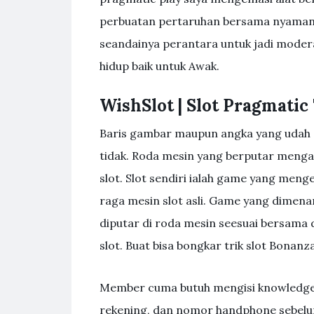
perbuatan pertaruhan bersama nyaman 
seandainya perantara untuk jadi modera
hidup baik untuk Awak.
WishSlot | Slot Pragmatic
Baris gambar maupun angka yang udah
tidak. Roda mesin yang berputar mengac
slot. Slot sendiri ialah game yang meng
raga mesin slot asli. Game yang dime
diputar di roda mesin seesuai bersama 
slot. Buat bisa bongkar trik slot Bonanz
Member cuma butuh mengisi knowledge 
rekening, dan nomor handphone sebelum