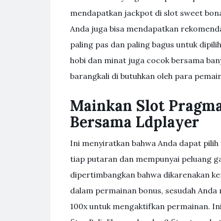
mendapatkan jackpot di slot sweet bon
Anda juga bisa mendapatkan rekomendas
paling pas dan paling bagus untuk dipi
hobi dan minat juga cocok bersama bany
barangkali di butuhkan oleh para pemain
Mainkan Slot Pragma
Bersama Ldplayer
Ini menyiratkan bahwa Anda dapat pilih
tiap putaran dan mempunyai peluang g
dipertimbangkan bahwa dikarenakan ke
dalam permainan bonus, sesudah Anda 
100x untuk mengaktifkan permainan. In