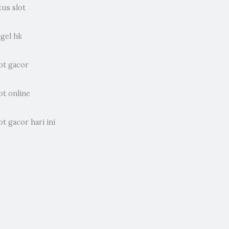
tus slot
ogel hk
ot gacor
ot online
ot gacor hari ini