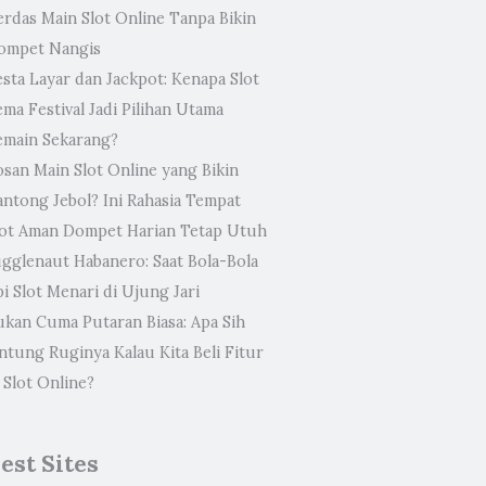
erdas Main Slot Online Tanpa Bikin
ompet Nangis
esta Layar dan Jackpot: Kenapa Slot
ma Festival Jadi Pilihan Utama
emain Sekarang?
osan Main Slot Online yang Bikin
antong Jebol? Ini Rahasia Tempat
lot Aman Dompet Harian Tetap Utuh
ugglenaut Habanero: Saat Bola-Bola
i Slot Menari di Ujung Jari
ukan Cuma Putaran Biasa: Apa Sih
ntung Ruginya Kalau Kita Beli Fitur
 Slot Online?
est Sites