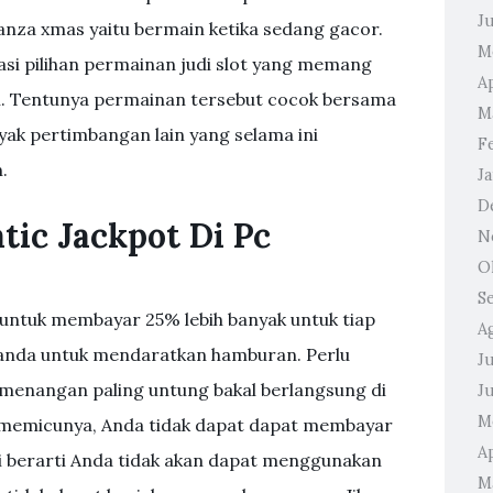
J
anza xmas yaitu bermain ketika sedang gacor.
M
i pilihan permainan judi slot yang memang
Ap
lih. Tentunya permainan tersebut cocok bersama
M
ak pertimbangan lain yang selama ini
F
.
J
D
tic Jackpot Di Pc
N
O
S
 untuk membayar 25% lebih banyak untuk tiap
A
anda untuk mendaratkan hamburan. Perlu
Ju
menangan paling untung bakal berlangsung di
J
M
memicunya, Anda tidak dapat dapat membayar
Ap
i berarti Anda tidak akan dapat menggunakan
M