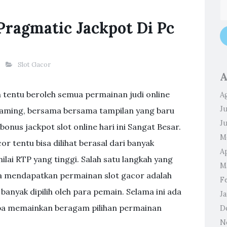
Pragmatic Jackpot Di Pc
Slot Gacor
A
an tentu beroleh semua permainan judi online
A
Ju
h 9Gaming, bersama bersama tampilan yang baru
J
onus jackpot slot online hari ini Sangat Besar.
M
 tentu bisa dilihat berasal dari banyak
Ap
nilai RTP yang tinggi. Salah satu langkah yang
M
isa mendapatkan permainan slot gacor adalah
F
anyak dipilih oleh para pemain. Selama ini ada
J
ba memainkan beragam pilihan permainan
D
N