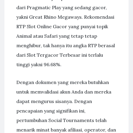
dari Pragmatic Play yang sedang gacor,
yakni Great Rhino Megaways. Rekomendasi
RTP Slot Online Gacor yang punyai topik
Animal atau Safari yang tetap tetap
menghibur, tak hanya itu angka RTP berasal
dari Slot Tergacor Terbesar ini terlalu
tinggi yakni 96.68%.
Dengan dokumen yang mereka butuhkan
untuk memvalidasi akun Anda dan mereka
dapat mengurus sisanya. Dengan
pencapaian yang signifikan ini,
pertumbuhan Social Tournaments telah
menarik minat banyak afiliasi, operator, dan