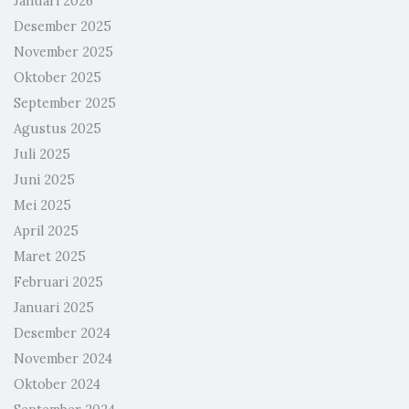
Januari 2026
Desember 2025
November 2025
Oktober 2025
September 2025
Agustus 2025
Juli 2025
Juni 2025
Mei 2025
April 2025
Maret 2025
Februari 2025
Januari 2025
Desember 2024
November 2024
Oktober 2024