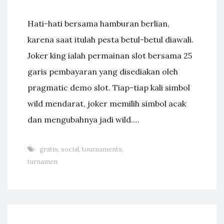
Hati-hati bersama hamburan berlian,
karena saat itulah pesta betul-betul diawali.
Joker king ialah permainan slot bersama 25
garis pembayaran yang disediakan oleh
pragmatic demo slot. Tiap-tiap kali simbol
wild mendarat, joker memilih simbol acak
dan mengubahnya jadi wild.…
gratis
,
social
,
tournaments
,
turnamen