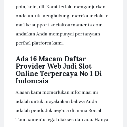
poin, koin, dll. Kami terlalu menganjurkan
Anda untuk menghubungi mereka melalui e
mail ke support socialtournaments.com
andaikan Anda mempunyai pertanyaan
perihal platform kami.
Ada 16 Macam Daftar
Provider Web Judi Slot
Online Terpercaya No 1 Di
Indonesia
Alasan kami memerlukan informasi ini
adalah untuk meyakinkan bahwa Anda
adalah penduduk negara di mana Social
Tournaments legal diakses dan ada. Hanya