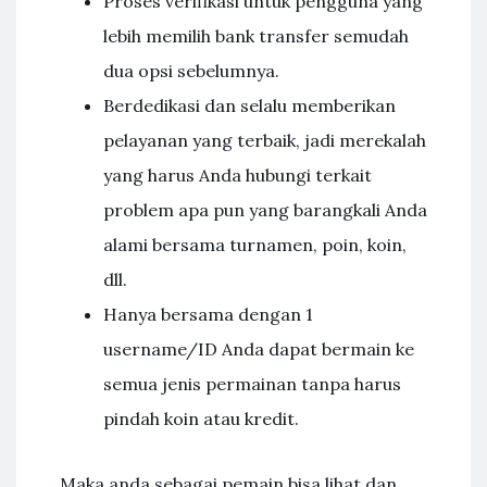
Proses verifikasi untuk pengguna yang
lebih memilih bank transfer semudah
dua opsi sebelumnya.
Berdedikasi dan selalu memberikan
pelayanan yang terbaik, jadi merekalah
yang harus Anda hubungi terkait
problem apa pun yang barangkali Anda
alami bersama turnamen, poin, koin,
dll.
Hanya bersama dengan 1
username/ID Anda dapat bermain ke
semua jenis permainan tanpa harus
pindah koin atau kredit.
Maka anda sebagai pemain bisa lihat dan