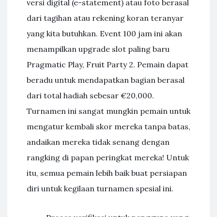
versi digital (e-statement) atau foto berasal
dari tagihan atau rekening koran teranyar
yang kita butuhkan. Event 100 jam ini akan
menampilkan upgrade slot paling baru
Pragmatic Play, Fruit Party 2. Pemain dapat
beradu untuk mendapatkan bagian berasal
dari total hadiah sebesar €20,000.
Turnamen ini sangat mungkin pemain untuk
mengatur kembali skor mereka tanpa batas,
andaikan mereka tidak senang dengan
rangking di papan peringkat mereka! Untuk
itu, semua pemain lebih baik buat persiapan
diri untuk kegilaan turnamen spesial ini.