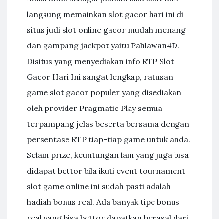
langsung memainkan slot gacor hari ini di
situs judi slot online gacor mudah menang
dan gampang jackpot yaitu Pahlawan4D.
Disitus yang menyediakan info RTP Slot
Gacor Hari Ini sangat lengkap, ratusan
game slot gacor populer yang disediakan
oleh provider Pragmatic Play semua
terpampang jelas beserta bersama dengan
persentase RTP tiap-tiap game untuk anda.
Selain prize, keuntungan lain yang juga bisa
didapat bettor bila ikuti event tournament
slot game online ini sudah pasti adalah
hadiah bonus real. Ada banyak tipe bonus
real yang bisa bettor dapatkan berasal dari