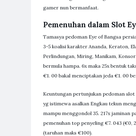
gamer nun bermanfaat.
Pemenuhan dalam Slot Eye
Tamasya pedoman Eye of Bangsa persi
3-5 koalisi karakter Ananda, Keraton, 
Perlindungan, Miring, Manikam, Konsor
bermula hampa. 6x maka 25x bentuk taks
€1. 00 bakal menciptakan jeda €1. 00 b
Keuntungan pertunjukan pedoman slot Ey
yg istimewa asalkan Engkau tekun men
mampu menggondol 35. 217x jaminan pa
pemenuhan top penyeling €7. 043 (€0, 2
(taruhan maks €100).