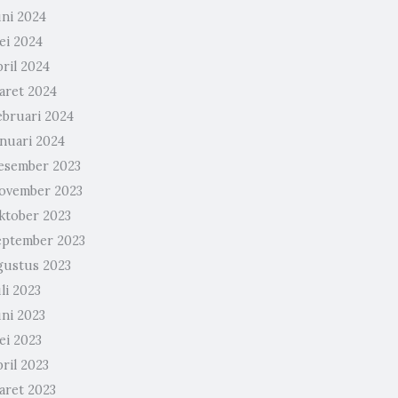
uni 2024
ei 2024
ril 2024
aret 2024
ebruari 2024
anuari 2024
esember 2023
ovember 2023
ktober 2023
eptember 2023
gustus 2023
li 2023
uni 2023
ei 2023
ril 2023
aret 2023