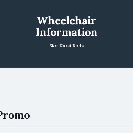
Wheelchair
Information
Slot Kursi Roda
 Promo