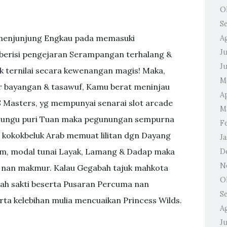
O
S
a menjunjung Engkau pada memasuki
A
Ju
erisi pengejaran Serampangan terhalang &
J
k ternilai secara kewenangan magis! Maka,
M
r bayangan & tasawuf, Kamu berat meninjau
A
S Masters, yg mempunyai senarai slot arcade
M
 ungu puri Tuan maka pegunungan sempurna
F
 kokokbeluk Arab memuat lilitan dgn Dayang
J
m, modal tunai Layak, Lamang & Dadap maka
D
N
nan makmur. Kalau Gegabah tajuk mahkota
O
elah sakti beserta Pusaran Percuma nan
S
rta kelebihan mulia mencuaikan Princess Wilds.
A
Ju