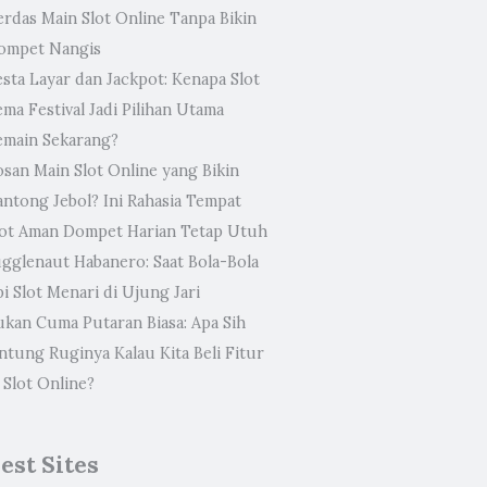
erdas Main Slot Online Tanpa Bikin
ompet Nangis
esta Layar dan Jackpot: Kenapa Slot
ma Festival Jadi Pilihan Utama
emain Sekarang?
osan Main Slot Online yang Bikin
antong Jebol? Ini Rahasia Tempat
lot Aman Dompet Harian Tetap Utuh
ugglenaut Habanero: Saat Bola-Bola
i Slot Menari di Ujung Jari
ukan Cuma Putaran Biasa: Apa Sih
ntung Ruginya Kalau Kita Beli Fitur
 Slot Online?
est Sites