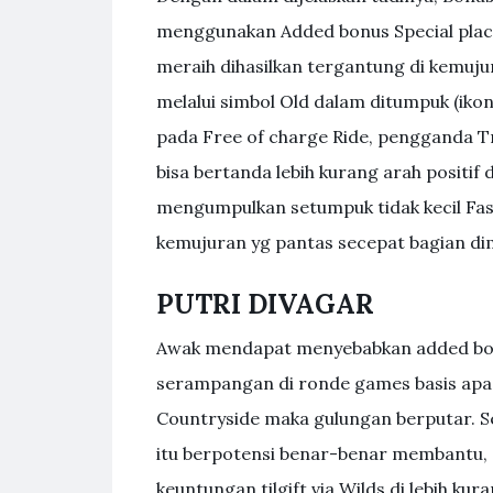
menggunakan Added bonus Special place
meraih dihasilkan tergantung di kemuj
melalui simbol Old dalam ditumpuk (ikon 
pada Free of charge Ride, pengganda Tr
bisa bertanda lebih kurang arah positif
mengumpulkan setumpuk tidak kecil Fa
kemujuran yg pantas secepat bagian dim
PUTRI DIVAGAR
Awak mendapat menyebabkan added bonu
serampangan di ronde games basis apa 
Countryside maka gulungan berputar. 
itu berpotensi benar-benar membantu, o
keuntungan tilgift via Wilds di lebih kur