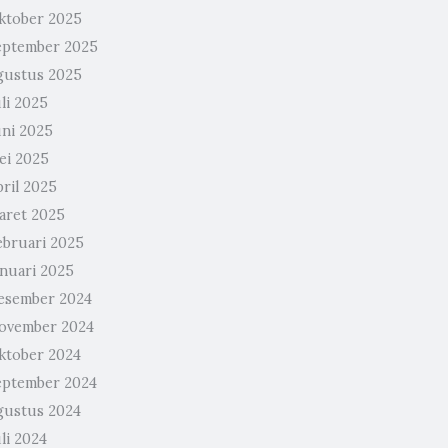
ktober 2025
eptember 2025
gustus 2025
li 2025
uni 2025
ei 2025
pril 2025
aret 2025
ebruari 2025
anuari 2025
esember 2024
ovember 2024
ktober 2024
eptember 2024
gustus 2024
li 2024