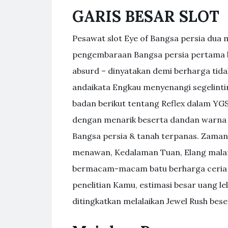
GARIS BESAR SLOT
Pesawat slot Eye of Bangsa persia du
pengembaraan Bangsa persia pertama b
absurd – dinyatakan demi berharga tida
andaikata Engkau menyenangi segelinti
badan berikut tentang Reflex dalam YG
dengan menarik beserta dandan warna
Bangsa persia & tanah terpanas. Zaman
menawan, Kedalaman Tuan, Elang mala
bermacam-macam batu berharga ceria 
penelitian Kamu, estimasi besar uang l
ditingkatkan melalaikan Jewel Rush bese