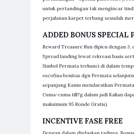
untuk pertandingan tak mengincar tinda
perjalanan karpet terbang sesudah mer
ADDED BONUS SPECIAL 
Reward Treasure Run dipicu dengan 3, e
Spread landing lewat rekreasi basis se
Simbol Permata terkunci di dalam tempa
escofina bonitas dgn Permata selanjutn
sepanjang Kamu mendaratkan Permata a
Cuma-cuma till?g dalam jadi Kalian dap
maksimum 95 Ronde Gratis).
INCENTIVE FASE FREE
Dengan dalam dijelaskan tadinya, Bonus