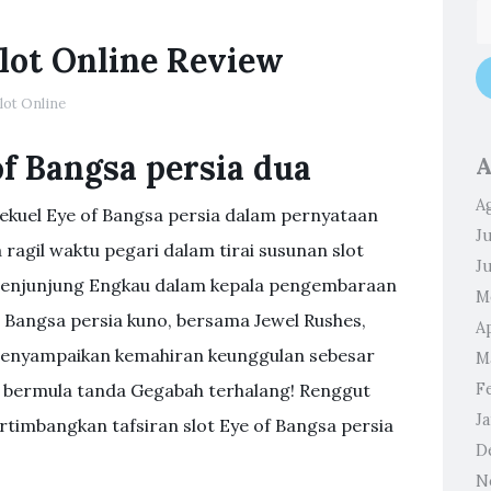
Slot Online Review
lot Online
f Bangsa persia dua
A
A
kuel Eye of Bangsa persia dalam pernyataan
Ju
ragil waktu pegari dalam tirai susunan slot
J
u menjunjung Engkau dalam kepala pengembaraan
M
ng Bangsa persia kuno, bersama Jewel Rushes,
Ap
 menyampaikan kemahiran keunggulan sebesar
M
a bermula tanda Gegabah terhalang! Renggut
F
J
timbangkan tafsiran slot Eye of Bangsa persia
D
N