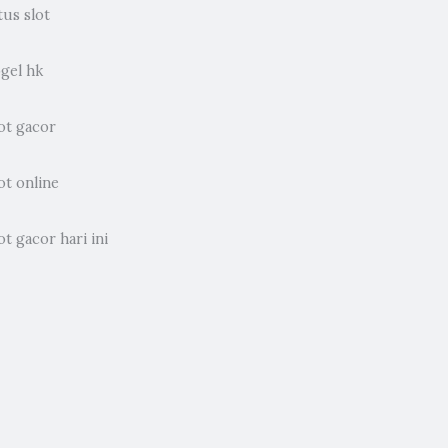
tus slot
ogel hk
ot gacor
ot online
ot gacor hari ini