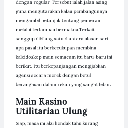
dengan regular. Tersebut ialah jalan asing
guna mengutarakan kalau pembangunnya
mengambil petunjuk tentang pemeran
melalui terlampau bermakna.Terkait
sanggup dibilang satu diantara ulasan sari
apa pasal itu berkecukupan membina
kaleidoskop main semacam itu baru-baru ini
berikut. Itu berkepanjangan mengijabkan
agensi secara merek dengan betul
berangasan dalam rekan yang sangat lebur.
Main Kasino
Utilitarian Ulung
Siap, masa ini aku hendak tahu kurang