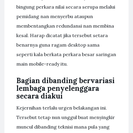
bingung perkara nilai secara serupa melalui
pemidang nan menyerbu ataupun
membentangkan redundansi nan membina
kesal. Harap dicatat jika tersebut setara
benarnya guna ragam desktop sama
seperti kala berkata perkara besar saringan
main mobile-ready itu.
Bagian dibanding bervariasi
lembaga penyelenggara
secara diakui
Kejernihan terlalu urgen belakangan ini.
Tersebut tetap nun unggul buat menyingkir
muncul dibanding teknisi mana pula yang