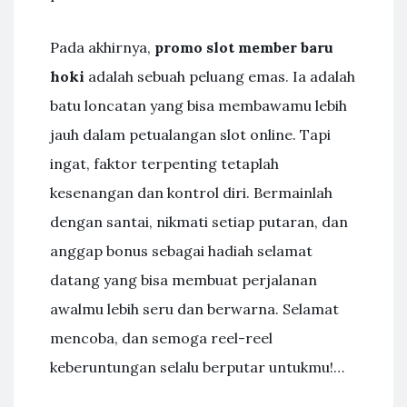
Pada akhirnya,
promo slot member baru
hoki
adalah sebuah peluang emas. Ia adalah
batu loncatan yang bisa membawamu lebih
jauh dalam petualangan slot online. Tapi
ingat, faktor terpenting tetaplah
kesenangan dan kontrol diri. Bermainlah
dengan santai, nikmati setiap putaran, dan
anggap bonus sebagai hadiah selamat
datang yang bisa membuat perjalanan
awalmu lebih seru dan berwarna. Selamat
mencoba, dan semoga reel-reel
keberuntungan selalu berputar untukmu!…