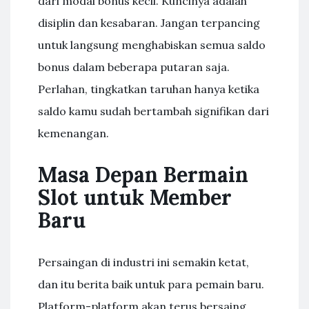
dari modal bonus kecil. Kuncinya adalah
disiplin dan kesabaran. Jangan terpancing
untuk langsung menghabiskan semua saldo
bonus dalam beberapa putaran saja.
Perlahan, tingkatkan taruhan hanya ketika
saldo kamu sudah bertambah signifikan dari
kemenangan.
Masa Depan Bermain
Slot untuk Member
Baru
Persaingan di industri ini semakin ketat,
dan itu berita baik untuk para pemain baru.
Platform-platform akan terus bersaing