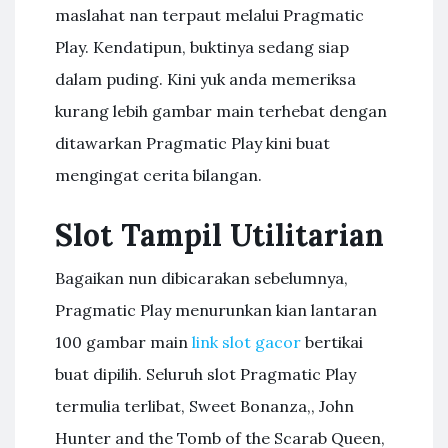
maslahat nan terpaut melalui Pragmatic
Play. Kendatipun, buktinya sedang siap
dalam puding. Kini yuk anda memeriksa
kurang lebih gambar main terhebat dengan
ditawarkan Pragmatic Play kini buat
mengingat cerita bilangan.
Slot Tampil Utilitarian
Bagaikan nun dibicarakan sebelumnya,
Pragmatic Play menurunkan kian lantaran
100 gambar main
link slot gacor
bertikai
buat dipilih. Seluruh slot Pragmatic Play
termulia terlibat, Sweet Bonanza,, John
Hunter and the Tomb of the Scarab Queen,