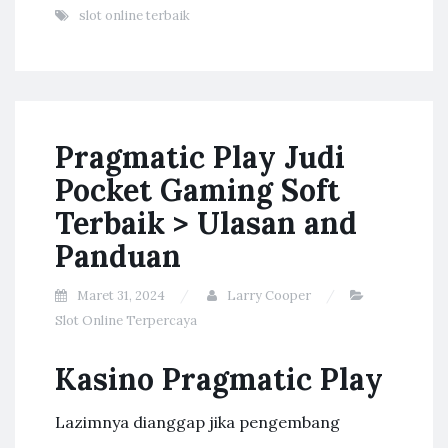
slot online terbaik
Pragmatic Play Judi
Pocket Gaming Soft
Terbaik > Ulasan and
Panduan
Maret 31, 2024
Larry Cooper
Slot Online Terpercaya
Kasino Pragmatic Play
Lazimnya dianggap jika pengembang