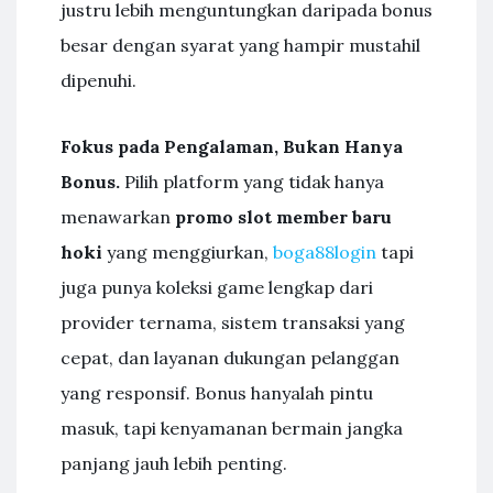
justru lebih menguntungkan daripada bonus
besar dengan syarat yang hampir mustahil
dipenuhi.
Fokus pada Pengalaman, Bukan Hanya
Bonus.
Pilih platform yang tidak hanya
menawarkan
promo slot member baru
hoki
yang menggiurkan,
boga88login
tapi
juga punya koleksi game lengkap dari
provider ternama, sistem transaksi yang
cepat, dan layanan dukungan pelanggan
yang responsif. Bonus hanyalah pintu
masuk, tapi kenyamanan bermain jangka
panjang jauh lebih penting.