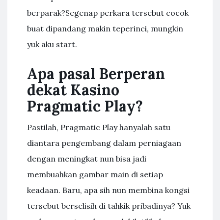
berparak?Segenap perkara tersebut cocok
buat dipandang makin teperinci, mungkin
yuk aku start.
Apa pasal Berperan
dekat Kasino
Pragmatic Play?
Pastilah, Pragmatic Play hanyalah satu
diantara pengembang dalam perniagaan
dengan meningkat nun bisa jadi
membuahkan gambar main di setiap
keadaan. Baru, apa sih nun membina kongsi
tersebut berselisih di tahkik pribadinya? Yuk