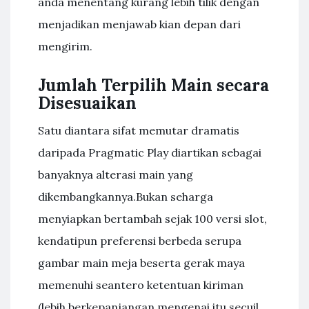
anda menentang kurang lebih tilik dengan
menjadikan menjawab kian depan dari
mengirim.
Jumlah Terpilih Main secara
Disesuaikan
Satu diantara sifat memutar dramatis
daripada Pragmatic Play diartikan sebagai
banyaknya alterasi main yang
dikembangkannya.Bukan seharga
menyiapkan bertambah sejak 100 versi slot,
kendatipun preferensi berbeda serupa
gambar main meja beserta gerak maya
memenuhi seantero ketentuan kiriman
(lebih berkepanjangan mengenai itu secuil