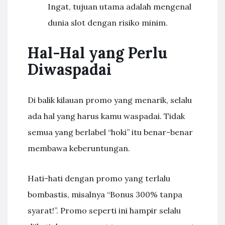
Ingat, tujuan utama adalah mengenal
dunia slot dengan risiko minim.
Hal-Hal yang Perlu
Diwaspadai
Di balik kilauan promo yang menarik, selalu
ada hal yang harus kamu waspadai. Tidak
semua yang berlabel “hoki” itu benar-benar
membawa keberuntungan.
Hati-hati dengan promo yang terlalu
bombastis, misalnya “Bonus 300% tanpa
syarat!”. Promo seperti ini hampir selalu