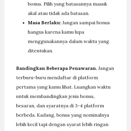
bonus. Pilih yang batasannya masuk
akal atau tidak ada batasan.
Masa Berlaku:
Jangan sampai bonus
hangus karena kamu lupa
menggunakannya dalam waktu yang
ditentukan.
Bandingkan Beberapa Penawaran.
Jangan
terburu-buru mendaftar di platform
pertama yang kamu lihat. Luangkan waktu
untuk membandingkan jenis bonus,
besaran, dan syaratnya di 3-4 platform
berbeda. Kadang, bonus yang nominalnya
lebih kecil tapi dengan syarat lebih ringan