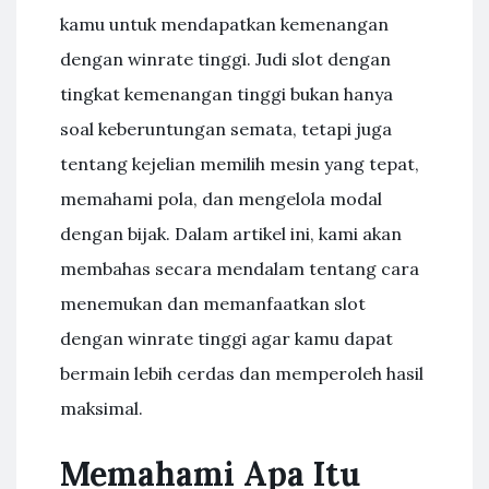
kamu untuk mendapatkan kemenangan
dengan winrate tinggi. Judi slot dengan
tingkat kemenangan tinggi bukan hanya
soal keberuntungan semata, tetapi juga
tentang kejelian memilih mesin yang tepat,
memahami pola, dan mengelola modal
dengan bijak. Dalam artikel ini, kami akan
membahas secara mendalam tentang cara
menemukan dan memanfaatkan slot
dengan winrate tinggi agar kamu dapat
bermain lebih cerdas dan memperoleh hasil
maksimal.
Memahami Apa Itu