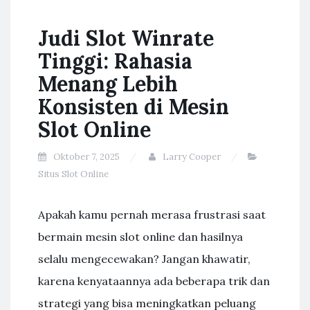
Judi Slot Winrate
Tinggi: Rahasia
Menang Lebih
Konsisten di Mesin
Slot Online
Oktober 7, 2025
Larry Cooper
Situs Slot Online
Apakah kamu pernah merasa frustrasi saat
bermain mesin slot online dan hasilnya
selalu mengecewakan? Jangan khawatir,
karena kenyataannya ada beberapa trik dan
strategi yang bisa meningkatkan peluang