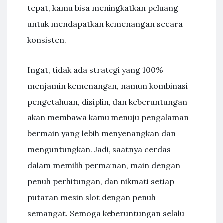
tepat, kamu bisa meningkatkan peluang
untuk mendapatkan kemenangan secara
konsisten.
Ingat, tidak ada strategi yang 100%
menjamin kemenangan, namun kombinasi
pengetahuan, disiplin, dan keberuntungan
akan membawa kamu menuju pengalaman
bermain yang lebih menyenangkan dan
menguntungkan. Jadi, saatnya cerdas
dalam memilih permainan, main dengan
penuh perhitungan, dan nikmati setiap
putaran mesin slot dengan penuh
semangat. Semoga keberuntungan selalu