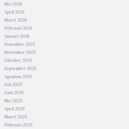
Mei 2026
April 2026
Maret 2026
Februari 2026
Januari 2026
Desember 2025
November 2025
Oktober 2025
September 2025
Agustus 2025
Juli 2025
Juni 2025
Mei 2025
April 2025
Maret 2025
Februari 2025