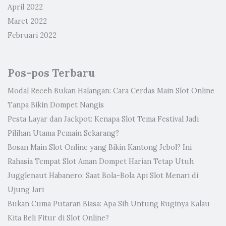
April 2022
Maret 2022
Februari 2022
Pos-pos Terbaru
Modal Receh Bukan Halangan: Cara Cerdas Main Slot Online
Tanpa Bikin Dompet Nangis
Pesta Layar dan Jackpot: Kenapa Slot Tema Festival Jadi
Pilihan Utama Pemain Sekarang?
Bosan Main Slot Online yang Bikin Kantong Jebol? Ini
Rahasia Tempat Slot Aman Dompet Harian Tetap Utuh
Jugglenaut Habanero: Saat Bola-Bola Api Slot Menari di
Ujung Jari
Bukan Cuma Putaran Biasa: Apa Sih Untung Ruginya Kalau
Kita Beli Fitur di Slot Online?