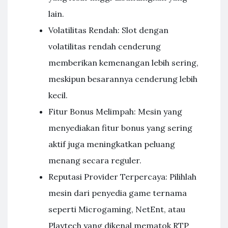
lain.
Volatilitas Rendah: Slot dengan
volatilitas rendah cenderung
memberikan kemenangan lebih sering,
meskipun besarannya cenderung lebih
kecil.
Fitur Bonus Melimpah: Mesin yang
menyediakan fitur bonus yang sering
aktif juga meningkatkan peluang
menang secara reguler.
Reputasi Provider Terpercaya: Pilihlah
mesin dari penyedia game ternama
seperti Microgaming, NetEnt, atau
Playtech yang dikenal mematok RTP