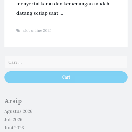
menyertai kamu dan kemenangan mudah
datang setiap saat!…
slot online 2025
Arsip
Agustus 2026
Juli 2026
Juni 2026