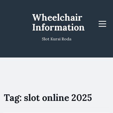
Wheelchair
Information
Menu
Slot Kursi Roda
Tag:
slot online 2025