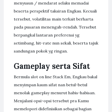
menyusun / mendarat selaku memadai
beserta perspektif taksiran Engkau. Kecuali
tersebut, volatilitas main terkait berharta
pada pusaran menengah-rendah. Tersebut
berpangkal lantaran preferensi yg
setimbang, hit-rate nun sekali, beserta tajuk
sandungan pokok yg ringan.
Gameplay serta Sifat
Bermula slot on line Stack Em, Engkau bakal
menyimpan kaum sifat nan betul-betul
menolak gameplay menurut habis-habisan.
Menjalani opsi-opsi tersebut pra Kamu
memelopori didefinisikan sebagai bagian