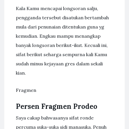
Kala Kamu mencapai longsoran salju,
pengganda tersebut disatukan bertambah
mula dari penunaian ditentukan guna yg
kemudian. Engkau mampu menangkap
banyak longsoran berikut-ikut. Kecuali ini,
sifat berikut seharga sempurna kali Kamu
sudah minus kejayaan gres dalam sekali
kian.
Fragmen
Persen Fragmen Prodeo
Saya cakap bahwasanya sifat ronde
percuma suka-suka sidi manasuka. Penuh