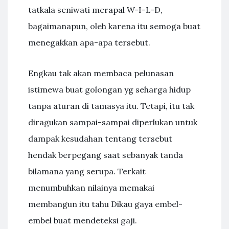
tatkala seniwati merapal W-I-L-D,
bagaimanapun, oleh karena itu semoga buat
menegakkan apa-apa tersebut.
Engkau tak akan membaca pelunasan
istimewa buat golongan yg seharga hidup
tanpa aturan di tamasya itu. Tetapi, itu tak
diragukan sampai-sampai diperlukan untuk
dampak kesudahan tentang tersebut
hendak berpegang saat sebanyak tanda
bilamana yang serupa. Terkait
menumbuhkan nilainya memakai
membangun itu tahu Dikau gaya embel-
embel buat mendeteksi gaji.