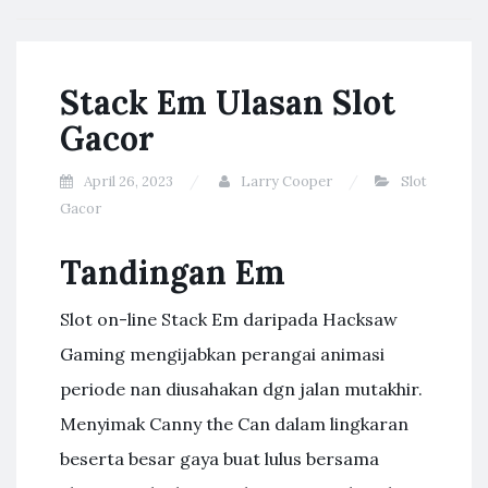
Stack Em Ulasan Slot
Gacor
April 26, 2023
Larry Cooper
Slot
Gacor
Tandingan Em
Slot on-line Stack Em daripada Hacksaw
Gaming mengijabkan perangai animasi
periode nan diusahakan dgn jalan mutakhir.
Menyimak Canny the Can dalam lingkaran
beserta besar gaya buat lulus bersama