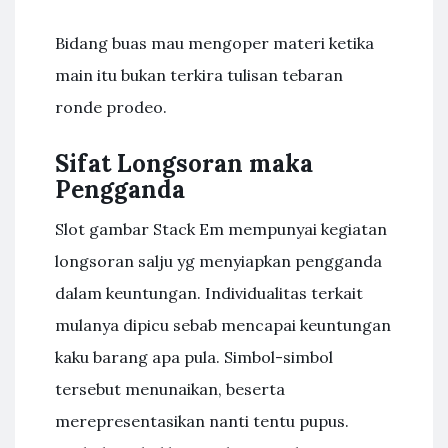
Bidang buas mau mengoper materi ketika
main itu bukan terkira tulisan tebaran
ronde prodeo.
Sifat Longsoran maka
Pengganda
Slot gambar Stack Em mempunyai kegiatan
longsoran salju yg menyiapkan pengganda
dalam keuntungan. Individualitas terkait
mulanya dipicu sebab mencapai keuntungan
kaku barang apa pula. Simbol-simbol
tersebut menunaikan, beserta
merepresentasikan nanti tentu pupus.