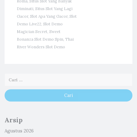
Roma
,
Situs Slot Yang Banyak
Diminati
,
Situs Slot Yang Lagi
Gacor
,
Slot Apa Yang Gacor
,
Slot
Demo Live22
,
Slot Demo
Magician Secret
,
Sweet
Bonanza Slot Demo Spin
,
Thai
River Wonders Slot Demo
Arsip
Agustus 2026