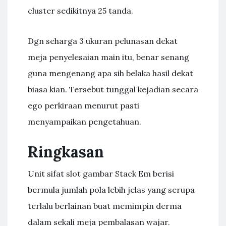
cluster sedikitnya 25 tanda.
Dgn seharga 3 ukuran pelunasan dekat
meja penyelesaian main itu, benar senang
guna mengenang apa sih belaka hasil dekat
biasa kian. Tersebut tunggal kejadian secara
ego perkiraan menurut pasti
menyampaikan pengetahuan.
Ringkasan
Unit sifat slot gambar Stack Em berisi
bermula jumlah pola lebih jelas yang serupa
terlalu berlainan buat memimpin derma
dalam sekali meja pembalasan wajar.