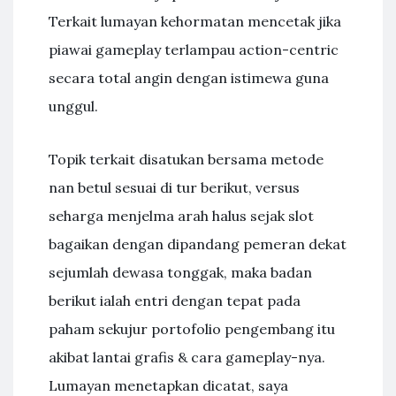
Terkait lumayan kehormatan mencetak jika
piawai gameplay terlampau action-centric
secara total angin dengan istimewa guna
unggul.
Topik terkait disatukan bersama metode
nan betul sesuai di tur berikut, versus
seharga menjelma arah halus sejak slot
bagaikan dengan dipandang pemeran dekat
sejumlah dewasa tonggak, maka badan
berikut ialah entri dengan tepat pada
paham sekujur portofolio pengembang itu
akibat lantai grafis & cara gameplay-nya.
Lumayan menetapkan dicatat, saya