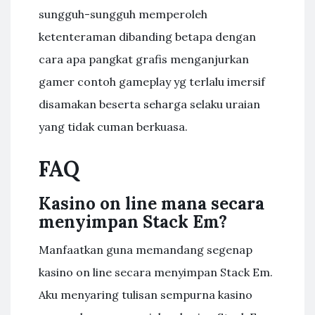
sungguh-sungguh memperoleh
ketenteraman dibanding betapa dengan
cara apa pangkat grafis menganjurkan
gamer contoh gameplay yg terlalu imersif
disamakan beserta seharga selaku uraian
yang tidak cuman berkuasa.
FAQ
Kasino on line mana secara
menyimpan Stack Em?
Manfaatkan guna memandang segenap
kasino on line secara menyimpan Stack Em.
Aku menyaring tulisan sempurna kasino