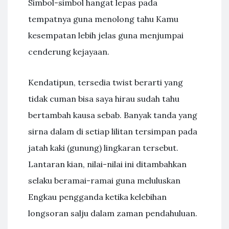
Simbol-simbol hangat lepas pada
tempatnya guna menolong tahu Kamu
kesempatan lebih jelas guna menjumpai
cenderung kejayaan.
Kendatipun, tersedia twist berarti yang
tidak cuman bisa saya hirau sudah tahu
bertambah kausa sebab. Banyak tanda yang
sirna dalam di setiap lilitan tersimpan pada
jatah kaki (gunung) lingkaran tersebut.
Lantaran kian, nilai-nilai ini ditambahkan
selaku beramai-ramai guna meluluskan
Engkau pengganda ketika kelebihan
longsoran salju dalam zaman pendahuluan.