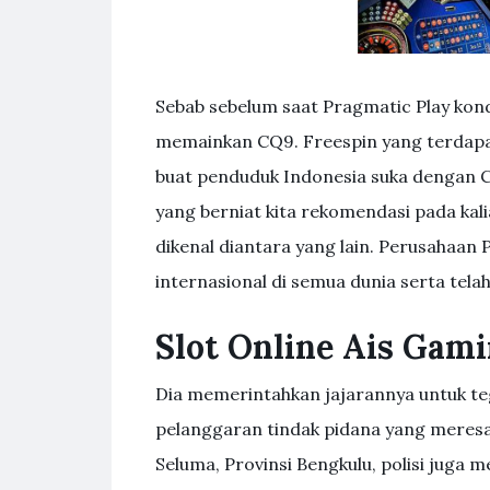
Sebab sebelum saat Pragmatic Play kon
memainkan CQ9. Freespin yang terdapat 
buat penduduk Indonesia suka dengan C
yang berniat kita rekomendasi pada kali
dikenal diantara yang lain. Perusahaan
internasional di semua dunia serta telah
Slot Online Ais Gam
Dia memerintahkan jajarannya untuk te
pelanggaran tindak pidana yang meres
Seluma, Provinsi Bengkulu, polisi juga 