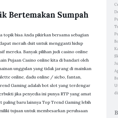
C
D
aik Bertemakan Sumpah
P
Te
P
a topik bisa Anda pikirkan bersama sebagian
B
dapat meraih duit untuk mengganti hidup
K
if mereka. Banyak pilihan judi casino online
S
n Pujaan Casino online kita di bandari oleh
J
mainan unggulan yang tidak jarang di mainkan
Ap
ette online, dadu online / sicbo, fantan,
B
 Trend Gaming adalah bot slot yang terdengar
U
di
 terbukti jika penyedia ini punya RTP yang amat
t paling baru lainnya Top Trend Gaming lebih
iliki tujuan untuk membesarkan peruhsaan
B