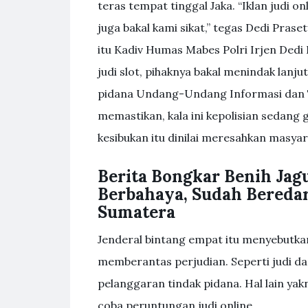
teras tempat tinggal Jaka. “Iklan judi o
juga bakal kami sikat,” tegas Dedi Prase
itu Kadiv Humas Mabes Polri Irjen Dedi
judi slot, pihaknya bakal menindak lanju
pidana Undang-Undang Informasi dan T
memastikan, kala ini kepolisian sedang
kesibukan itu dinilai meresahkan masyar
Berita Bongkar Benih Jag
Berbahaya, Sudah Beredar
Sumatera
Jenderal bintang empat itu menyebutka
memberantas perjudian. Seperti judi da
pelanggaran tindak pidana. Hal lain yakn
coba peruntungan judi online.