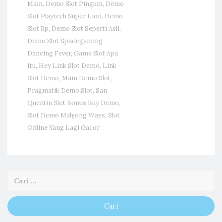
Main
,
Demo Slot Pinguin
,
Demo
Slot Playtech Super Lion
,
Demo
Slot Rp
,
Demo Slot Seperti Asli
,
Demo Slot Spadegaming
Dancing Fever
,
Game Slot Apa
Itu
,
Hey Link Slot Demo
,
Link
Slot Demo
,
Main Demo Slot
,
Pragmatik Demo Slot
,
San
Quentin Slot Bonus Buy Demo
,
Slot Demo Mahjong Ways
,
Slot
Online Yang Lagi Gacor