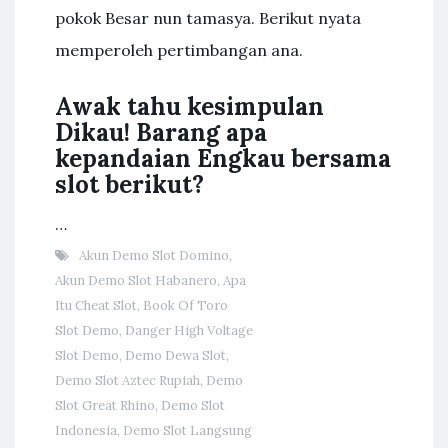
pokok Besar nun tamasya. Berikut nyata
memperoleh pertimbangan ana.
Awak tahu kesimpulan
Dikau! Barang apa
kepandaian Engkau bersama
slot berikut?
…
Akun Demo Slot Domino
,
Akun Demo Slot Habanero
,
Apa
Itu Cheat Slot
,
Book Of Toro
Slot Demo
,
Danger High Voltage
Slot Demo
,
Demo Dewa Slot
,
Demo Slot Aztec Rupiah
,
Demo
Slot Great Rhino
,
Demo Slot
Indonesia
,
Demo Slot Langsung