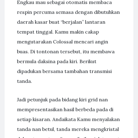
Engkau mau sebagai otomatis membaca
respin percuma semasa dengan dibutuhkan
daerah kasar buat “berjalan” lantaran
tempat tinggal. Kamu makin cakap
mengutarakan Colossal mencari angin
buas. Di tontonan tersebut, itu membawa
bermula daksina pada kiri. Berikut
dipadukan bersama tambahan transmisi
tanda.
Jadi petunjuk pada bidang kiri grid nan
mempresentasikan hasil berbeda pada di
setiap kisaran. Andaikata Kamu menyalakan
tanda nan betul, tanda mereka mengkristal