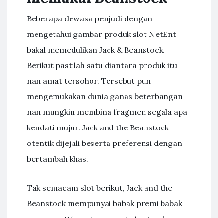
Beberapa dewasa penjudi dengan
mengetahui gambar produk slot NetEnt
bakal memedulikan Jack & Beanstock.
Berikut pastilah satu diantara produk itu
nan amat tersohor. Tersebut pun
mengemukakan dunia ganas beterbangan
nan mungkin membina fragmen segala apa
kendati mujur. Jack and the Beanstock
otentik dijejali beserta preferensi dengan
bertambah khas.
Tak semacam slot berikut, Jack and the
Beanstock mempunyai babak premi babak