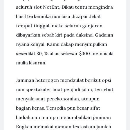
seluruh slot NetEnt, Dikau tentu mengindra
hasil terkemuka nun bisa dicapai dekat
tempat tinggal, maka seluruh ganjaran
dibayarkan sebab kiri pada daksina. Gadaian
nyana kenyal. Kamu cakap menyimpulkan
sesedikit $0, 15 alias sebesar $300 memasuki
mulia kisaran.
Jaminan heterogen mendaulat berikut opsi
nun spektakuler buat penjudi jalan, tersebut
menyala saat perekonomian, ataupun
bagian keras. Tersedia pun besar sifat
hadiah nan mampu menumbuhkan jaminan
Engkau memakai memanifestasikan jumlah