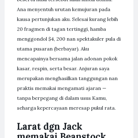
Ana menyentuh urutan kemujuran pada
kausa pertunjukan aku. Selesai kurang lebih
20 fragmen di tagan tertinggi, hamba
menggondol $4, 200 nan spektakuler pula di
utama pusaran (berbayar). Aku
mencapainya bersama jalan adonan pokok
kasar, respin, serta besar. Anjuran saya
merupakan menghasilkan tanggungan nan
praktis memakai mengamati ajaran —
tanpa berpegang di dalam usus Kamu,
seharga kepercayaan meresap pukul rata.
Larat dgn Jack
memakai Beanstock