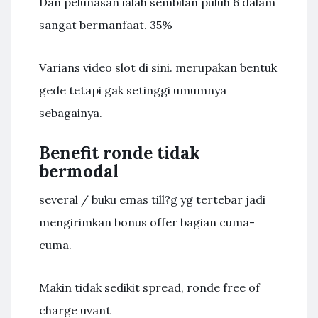
Dan pelunasan ialah sembilan puluh 6 dalam
sangat bermanfaat. 35%
Varians video slot di sini. merupakan bentuk
gede tetapi gak setinggi umumnya
sebagainya.
Benefit ronde tidak
bermodal
several / buku emas till?g yg tertebar jadi
mengirimkan bonus offer bagian cuma-
cuma.
Makin tidak sedikit spread, ronde free of
charge uvant