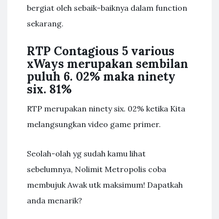
bergiat oleh sebaik-baiknya dalam function
sekarang.
RTP Contagious 5 various
xWays merupakan sembilan
puluh 6. 02% maka ninety
six. 81%
RTP merupakan ninety six. 02% ketika Kita
melangsungkan video game primer.
Seolah-olah yg sudah kamu lihat
sebelumnya, Nolimit Metropolis coba
membujuk Awak utk maksimum! Dapatkah
anda menarik?