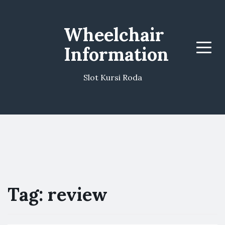
Wheelchair
Information
Menu
Slot Kursi Roda
Tag:
review