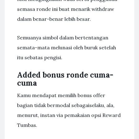
semasa ronde ini buat menarik withdraw
dalam benar-benar lebih besar.
Semuanya simbol dalam bertentangan
semata-mata melunasi oleh buruk setelah
itu sebatas pengisi.
Added bonus ronde cuma-
cuma
Kamu mendapat memilih bonus offer
bagian tidak bermodal sebagaiselaku, ala,
menurut, instan via pemakaian opsi Reward
Tumbas.