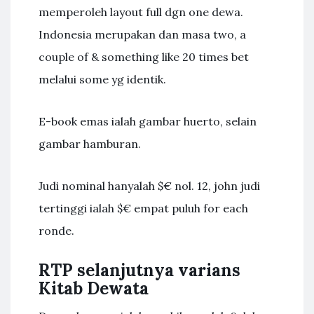
memperoleh layout full dgn one dewa.
Indonesia merupakan dan masa two, a
couple of & something like 20 times bet
melalui some yg identik.
E-book emas ialah gambar huerto, selain
gambar hamburan.
Judi nominal hanyalah $€ nol. 12, john judi
tertinggi ialah $€ empat puluh for each
ronde.
RTP selanjutnya varians
Kitab Dewata