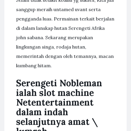
Selain tidak sedikit koalisi yg sukses, Kita jua
sanggup meraih untamed uvant serta
pengganda luas. Permainan terkait berjalan
di dalam lanskap hutan Serengeti Afrika
john sabana. Sekarang merupakan
lingkungan singa, rodaja hutan,
memerintah dengan oleh temannya, macan
kumbang hitam.
Serengeti Nobleman
ialah slot machine
Netentertainment
dalam indah
selanjutnya amat \