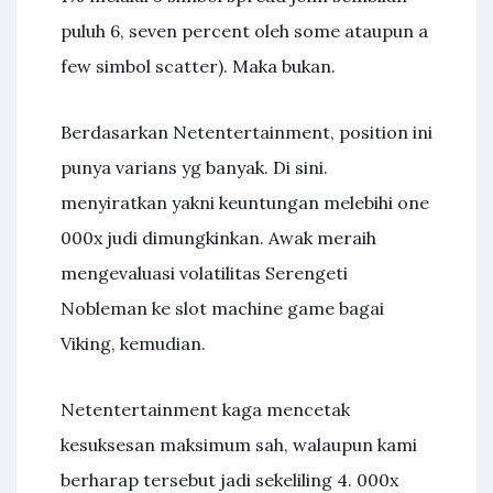
puluh 6, seven percent oleh some ataupun a
few simbol scatter). Maka bukan.
Berdasarkan Netentertainment, position ini
punya varians yg banyak. Di sini.
menyiratkan yakni keuntungan melebihi one
000x judi dimungkinkan. Awak meraih
mengevaluasi volatilitas Serengeti
Nobleman ke slot machine game bagai
Viking, kemudian.
Netentertainment kaga mencetak
kesuksesan maksimum sah, walaupun kami
berharap tersebut jadi sekeliling 4. 000x