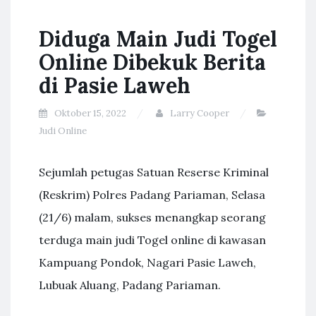
Diduga Main Judi Togel
Online Dibekuk Berita
di Pasie Laweh
Oktober 15, 2022
Larry Cooper
Judi Online
Sejumlah petugas Satuan Reserse Kriminal
(Reskrim) Polres Padang Pariaman, Selasa
(21/6) malam, sukses menangkap seorang
terduga main judi Togel online di kawasan
Kampuang Pondok, Nagari Pasie Laweh,
Lubuak Aluang, Padang Pariaman.