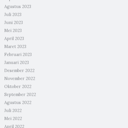
Agustus 2023
Juli 2023
Juni 2023
Mei 2023
April 2023
Maret 2023
Februari 2023
Januari 2023
Desember 2022
November 2022
Oktober 2022
September 2022
Agustus 2022
Juli 2022
Mei 2022
April 2022