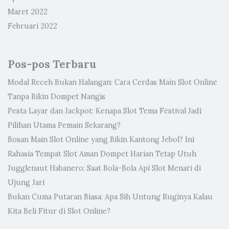
Maret 2022
Februari 2022
Pos-pos Terbaru
Modal Receh Bukan Halangan: Cara Cerdas Main Slot Online
Tanpa Bikin Dompet Nangis
Pesta Layar dan Jackpot: Kenapa Slot Tema Festival Jadi
Pilihan Utama Pemain Sekarang?
Bosan Main Slot Online yang Bikin Kantong Jebol? Ini
Rahasia Tempat Slot Aman Dompet Harian Tetap Utuh
Jugglenaut Habanero: Saat Bola-Bola Api Slot Menari di
Ujung Jari
Bukan Cuma Putaran Biasa: Apa Sih Untung Ruginya Kalau
Kita Beli Fitur di Slot Online?