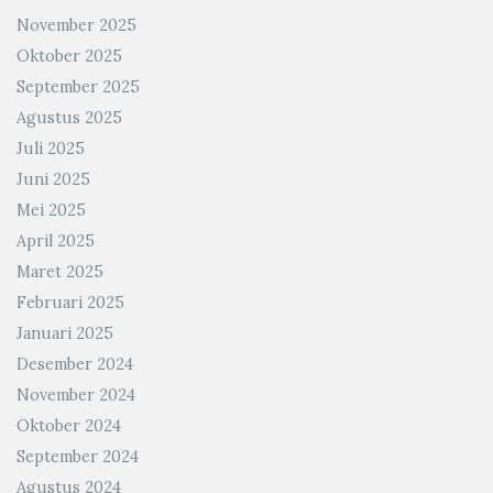
November 2025
Oktober 2025
September 2025
Agustus 2025
Juli 2025
Juni 2025
Mei 2025
April 2025
Maret 2025
Februari 2025
Januari 2025
Desember 2024
November 2024
Oktober 2024
September 2024
Agustus 2024