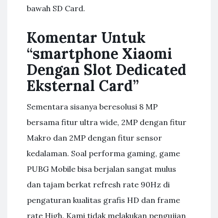
bawah SD Card.
Komentar Untuk
“smartphone Xiaomi
Dengan Slot Dedicated
Eksternal Card”
Sementara sisanya beresolusi 8 MP
bersama fitur ultra wide, 2MP dengan fitur
Makro dan 2MP dengan fitur sensor
kedalaman. Soal performa gaming, game
PUBG Mobile bisa berjalan sangat mulus
dan tajam berkat refresh rate 90Hz di
pengaturan kualitas grafis HD dan frame
rate High. Kami tidak melakukan pengujian