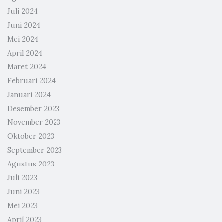
Juli 2024
Juni 2024
Mei 2024
April 2024
Maret 2024
Februari 2024
Januari 2024
Desember 2023
November 2023
Oktober 2023
September 2023
Agustus 2023
Juli 2023
Juni 2023
Mei 2023
April 2023