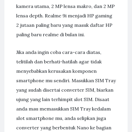
kamera utama, 2 MP lensa makro, dan 2 MP
lensa depth. Realme 9i menjadi HP gaming
2 jutaan paling baru yang masuk daftar HP
paling baru realme di bulan ini.
Jika anda ingin coba cara-cara diatas,
telitilah dan berhati-hatilah agar tidak
menyebabkan kerusakan komponen
smartphone mu sendiri. Masukkan SIM Tray
yang sudah disertai converter SIM, biarkan
ujung yang lain terhimpit slot SIM. Disaat
anda mau memasukkan SIM Tray kedalam
slot smartphone mu, anda selipkan juga
converter yang berbentuk Nano ke bagian