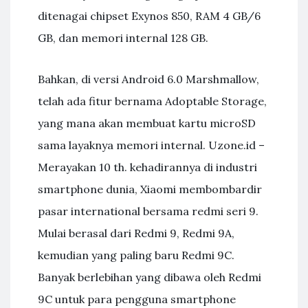
ditenagai chipset Exynos 850, RAM 4 GB/6
GB, dan memori internal 128 GB.
Bahkan, di versi Android 6.0 Marshmallow,
telah ada fitur bernama Adoptable Storage,
yang mana akan membuat kartu microSD
sama layaknya memori internal. Uzone.id –
Merayakan 10 th. kehadirannya di industri
smartphone dunia, Xiaomi membombardir
pasar international bersama redmi seri 9.
Mulai berasal dari Redmi 9, Redmi 9A,
kemudian yang paling baru Redmi 9C.
Banyak berlebihan yang dibawa oleh Redmi
9C untuk para pengguna smartphone