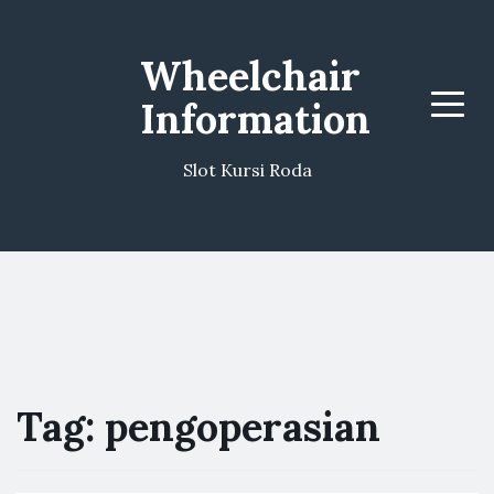
Wheelchair
Information
Menu
Slot Kursi Roda
Tag:
pengoperasian