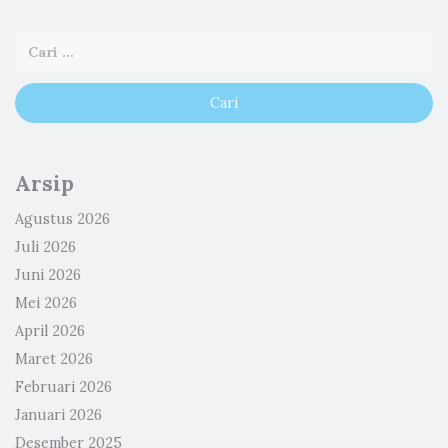
Arsip
Agustus 2026
Juli 2026
Juni 2026
Mei 2026
April 2026
Maret 2026
Februari 2026
Januari 2026
Desember 2025