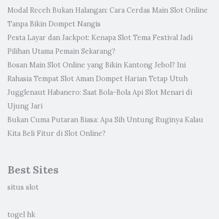
Modal Receh Bukan Halangan: Cara Cerdas Main Slot Online
Tanpa Bikin Dompet Nangis
Pesta Layar dan Jackpot: Kenapa Slot Tema Festival Jadi
Pilihan Utama Pemain Sekarang?
Bosan Main Slot Online yang Bikin Kantong Jebol? Ini
Rahasia Tempat Slot Aman Dompet Harian Tetap Utuh
Jugglenaut Habanero: Saat Bola-Bola Api Slot Menari di
Ujung Jari
Bukan Cuma Putaran Biasa: Apa Sih Untung Ruginya Kalau
Kita Beli Fitur di Slot Online?
Best Sites
situs slot
togel hk