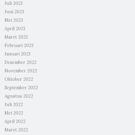
Juli 2023
Juni 2023
Mei 2023
April 2023
Maret 2023
Februari 2023
Januari 2023
Desember 2022
November 2022
Oktober 2022
September 2022
Agustus 2022
Juli 2022
Mei 2022
April 2022
Maret 2022