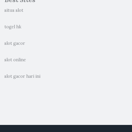
situs slot
togel hk
slot gacor
slot online
slot gacor hari ini