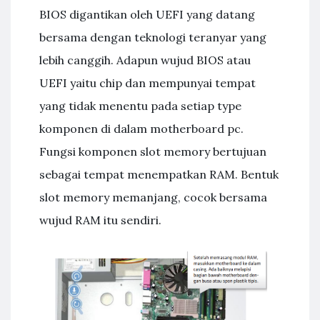
BIOS digantikan oleh UEFI yang datang
bersama dengan teknologi teranyar yang
lebih canggih. Adapun wujud BIOS atau
UEFI yaitu chip dan mempunyai tempat
yang tidak menentu pada setiap type
komponen di dalam motherboard pc.
Fungsi komponen slot memory bertujuan
sebagai tempat menempatkan RAM. Bentuk
slot memory memanjang, cocok bersama
wujud RAM itu sendiri.