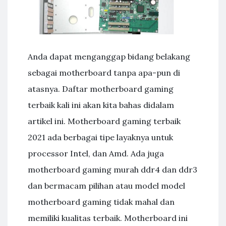
Anda dapat menganggap bidang belakang
sebagai motherboard tanpa apa-pun di
atasnya. Daftar motherboard gaming
terbaik kali ini akan kita bahas didalam
artikel ini. Motherboard gaming terbaik
2021 ada berbagai tipe layaknya untuk
processor Intel, dan Amd. Ada juga
motherboard gaming murah ddr4 dan ddr3
dan bermacam pilihan atau model model
motherboard gaming tidak mahal dan
memiliki kualitas terbaik. Motherboard ini