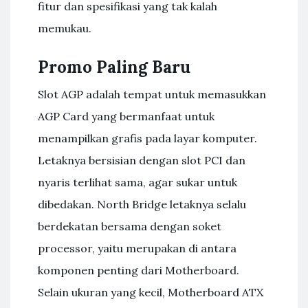
fitur dan spesifikasi yang tak kalah
memukau.
Promo Paling Baru
Slot AGP adalah tempat untuk memasukkan
AGP Card yang bermanfaat untuk
menampilkan grafis pada layar komputer.
Letaknya bersisian dengan slot PCI dan
nyaris terlihat sama, agar sukar untuk
dibedakan. North Bridge letaknya selalu
berdekatan bersama dengan soket
processor, yaitu merupakan di antara
komponen penting dari Motherboard.
Selain ukuran yang kecil, Motherboard ATX