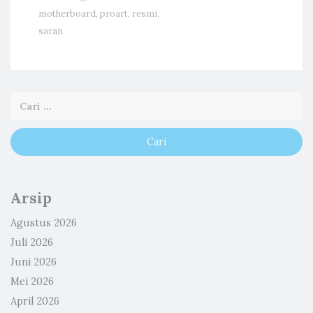
motherboard
,
proart
,
resmi
,
saran
Arsip
Agustus 2026
Juli 2026
Juni 2026
Mei 2026
April 2026