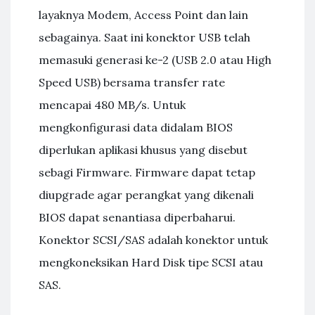
layaknya Modem, Access Point dan lain
sebagainya. Saat ini konektor USB telah
memasuki generasi ke-2 (USB 2.0 atau High
Speed USB) bersama transfer rate
mencapai 480 MB/s. Untuk
mengkonfigurasi data didalam BIOS
diperlukan aplikasi khusus yang disebut
sebagi Firmware. Firmware dapat tetap
diupgrade agar perangkat yang dikenali
BIOS dapat senantiasa diperbaharui.
Konektor SCSI/SAS adalah konektor untuk
mengkoneksikan Hard Disk tipe SCSI atau
SAS.