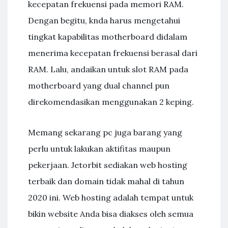
kecepatan frekuensi pada memori RAM.
Dengan begitu, knda harus mengetahui
tingkat kapabilitas motherboard didalam
menerima kecepatan frekuensi berasal dari
RAM. Lalu, andaikan untuk slot RAM pada
motherboard yang dual channel pun
direkomendasikan menggunakan 2 keping.
Memang sekarang pc juga barang yang
perlu untuk lakukan aktifitas maupun
pekerjaan. Jetorbit sediakan web hosting
terbaik dan domain tidak mahal di tahun
2020 ini. Web hosting adalah tempat untuk
bikin website Anda bisa diakses oleh semua