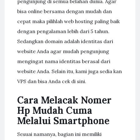
pengunjung di semua belahan dunia. Agar
bisa online bersama dengan mudah dan
cepat maka pilihlah web hosting paling baik
dengan pengalaman lebih dari 5 tahun.
Sedangkan domain adalah identitas dari
website Anda agar mudah pengunjung
mengingat nama identitas berasal dari
website Anda. Selain itu, kami juga sedia kan
VPS dan bisa Anda cek di sini.
Cara Melacak Nomer
Hp Mudah Cuma
Melalui Smartphone
Sesuai namanya, bagian ini memiliki