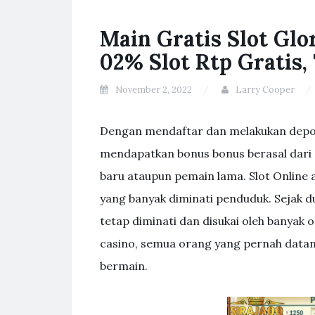
Main Gratis Slot Glo
02% Slot Rtp Gratis,
November 2, 2022
Larry Cooper
Dengan mendaftar dan melakukan depos
mendapatkan bonus bonus berasal dari 
baru ataupun pemain lama. Slot Online 
yang banyak diminati penduduk. Sejak d
tetap diminati dan disukai oleh banyak 
casino, semua orang yang pernah data
bermain.