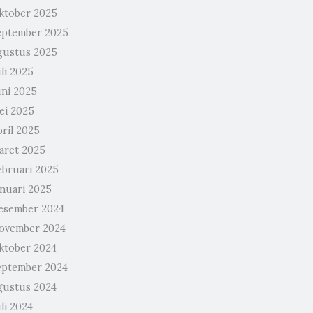
ktober 2025
eptember 2025
gustus 2025
li 2025
uni 2025
ei 2025
pril 2025
aret 2025
ebruari 2025
anuari 2025
esember 2024
ovember 2024
ktober 2024
eptember 2024
gustus 2024
li 2024