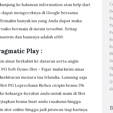
C
erkunjung ke halaman information atau help dari
D
uga dapat mengeceknya di Google bersama
P
Semakin banyak isu yang Anda dapat maka
Te
iko bermain di mesin tersebut. Setiap
P
maxwin dan basisnya adalah x100.
B
K
ragmatic Play :
S
J
im sinar berkabut ke dataran serta angin
Ap
 PG Soft Demo Slot – Fajar mulai kirim sinar
B
isekitaran menara tua Irlandia. Lansung saja
U
lot PG Leprechaun Riches cicipin bonus 5%
di
e keluarga-kerabat anda untuk main di Slot
nyiapkan bonus buat anda rasakann hingga
B
n slot online hingga jadi jutawan tiap harinya.