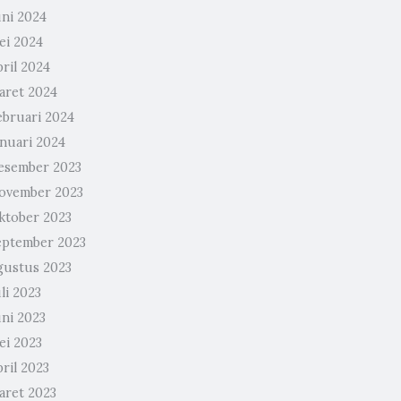
uni 2024
ei 2024
ril 2024
aret 2024
ebruari 2024
anuari 2024
esember 2023
ovember 2023
ktober 2023
eptember 2023
gustus 2023
li 2023
uni 2023
ei 2023
ril 2023
aret 2023