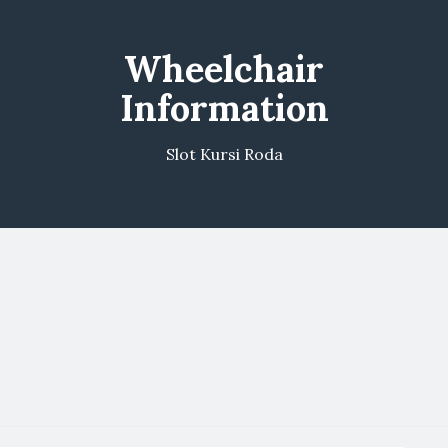
Wheelchair
Information
Slot Kursi Roda