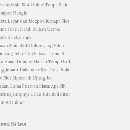
erdas Main Slot Online Tanpa Bikin
ompet Nangis
esta Layar dan Jackpot: Kenapa Slot
ma Festival Jadi Pilihan Utama
emain Sekarang?
osan Main Slot Online yang Bikin
antong Jebol? Ini Rahasia Tempat
lot Aman Dompet Harian Tetap Utuh
ugglenaut Habanero: Saat Bola-Bola
i Slot Menari di Ujung Jari
ukan Cuma Putaran Biasa: Apa Sih
ntung Ruginya Kalau Kita Beli Fitur
 Slot Online?
est Sites