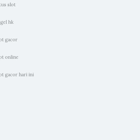
tus slot
ogel hk
ot gacor
ot online
ot gacor hari ini