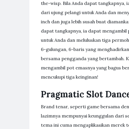
the-wisp. Bila Anda dapat tangkapnya, 
dari ujung pelangi untuk Anda dan meny
inch dan juga lebih susah buat diamank
dapat tangkapnya, ia dapat mengambil p
untuk Anda dan meluluskan tiga permoh
6-gulungan, 6-baris yang menghadirka
bersama pengganda yang bertambah. Ka
mengambil pot emasnya yang bagus bera
mencukupi tiga keinginan!
Pragmatic Slot Dan
Brand tenar, seperti game bersama den
lazimnya mempunyai keunggulan dari se
tema ini cuma mengaplikasikan merek 