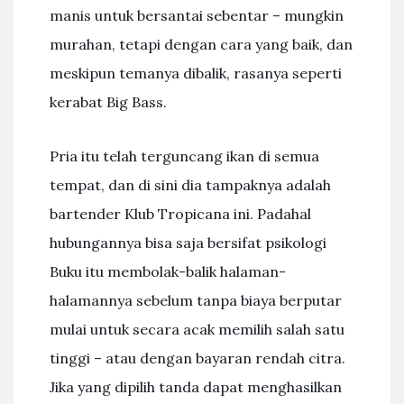
manis untuk bersantai sebentar – mungkin
murahan, tetapi dengan cara yang baik, dan
meskipun temanya dibalik, rasanya seperti
kerabat Big Bass.
Pria itu telah terguncang ikan di semua
tempat, dan di sini dia tampaknya adalah
bartender Klub Tropicana ini. Padahal
hubungannya bisa saja bersifat psikologi
Buku itu membolak-balik halaman-
halamannya sebelum tanpa biaya berputar
mulai untuk secara acak memilih salah satu
tinggi – atau dengan bayaran rendah citra.
Jika yang dipilih tanda dapat menghasilkan