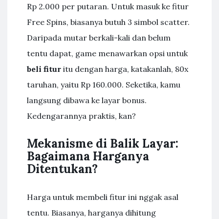
Rp 2.000 per putaran. Untuk masuk ke fitur
Free Spins, biasanya butuh 3 simbol scatter.
Daripada mutar berkali-kali dan belum
tentu dapat, game menawarkan opsi untuk
beli fitur
itu dengan harga, katakanlah, 80x
taruhan, yaitu Rp 160.000. Seketika, kamu
langsung dibawa ke layar bonus.
Kedengarannya praktis, kan?
Mekanisme di Balik Layar:
Bagaimana Harganya
Ditentukan?
Harga untuk membeli fitur ini nggak asal
tentu. Biasanya, harganya dihitung