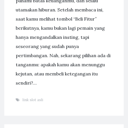
pahami batas keuanganmu, dan selalu
utamakan hiburan. Setelah membaca ini,
saat kamu melihat tombol “Beli Fitur”
berikutnya, kamu bukan lagi pemain yang
hanya mengandalkan insting, tapi
seseorang yang sudah punya
pertimbangan. Nah, sekarang pilihan ada di
tanganmu: apakah kamu akan menunggu
kejutan, atau membeli ketegangan itu
sendiri?…
link slot asli