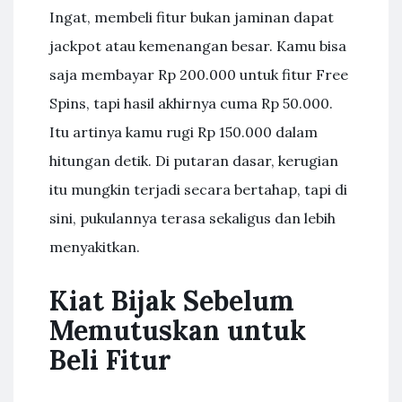
Ingat, membeli fitur bukan jaminan dapat
jackpot atau kemenangan besar. Kamu bisa
saja membayar Rp 200.000 untuk fitur Free
Spins, tapi hasil akhirnya cuma Rp 50.000.
Itu artinya kamu rugi Rp 150.000 dalam
hitungan detik. Di putaran dasar, kerugian
itu mungkin terjadi secara bertahap, tapi di
sini, pukulannya terasa sekaligus dan lebih
menyakitkan.
Kiat Bijak Sebelum
Memutuskan untuk
Beli Fitur