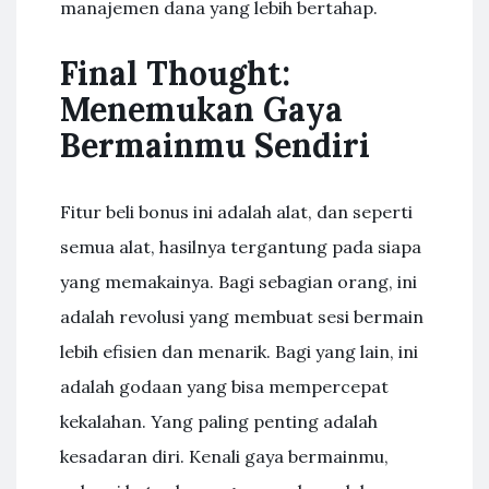
manajemen dana yang lebih bertahap.
Final Thought:
Menemukan Gaya
Bermainmu Sendiri
Fitur beli bonus ini adalah alat, dan seperti
semua alat, hasilnya tergantung pada siapa
yang memakainya. Bagi sebagian orang, ini
adalah revolusi yang membuat sesi bermain
lebih efisien dan menarik. Bagi yang lain, ini
adalah godaan yang bisa mempercepat
kekalahan. Yang paling penting adalah
kesadaran diri. Kenali gaya bermainmu,