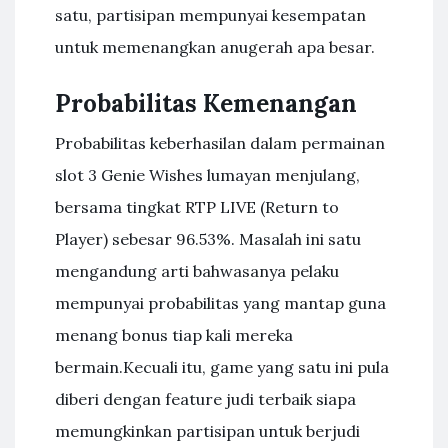
satu, partisipan mempunyai kesempatan
untuk memenangkan anugerah apa besar.
Probabilitas Kemenangan
Probabilitas keberhasilan dalam permainan
slot 3 Genie Wishes lumayan menjulang,
bersama tingkat RTP LIVE (Return to
Player) sebesar 96.53%. Masalah ini satu
mengandung arti bahwasanya pelaku
mempunyai probabilitas yang mantap guna
menang bonus tiap kali mereka
bermain.Kecuali itu, game yang satu ini pula
diberi dengan feature judi terbaik siapa
memungkinkan partisipan untuk berjudi