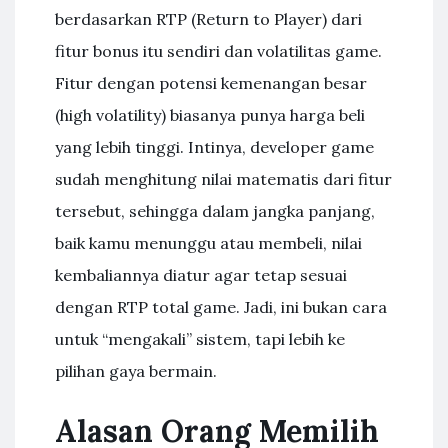
berdasarkan RTP (Return to Player) dari
fitur bonus itu sendiri dan volatilitas game.
Fitur dengan potensi kemenangan besar
(high volatility) biasanya punya harga beli
yang lebih tinggi. Intinya, developer game
sudah menghitung nilai matematis dari fitur
tersebut, sehingga dalam jangka panjang,
baik kamu menunggu atau membeli, nilai
kembaliannya diatur agar tetap sesuai
dengan RTP total game. Jadi, ini bukan cara
untuk “mengakali” sistem, tapi lebih ke
pilihan gaya bermain.
Alasan Orang Memilih