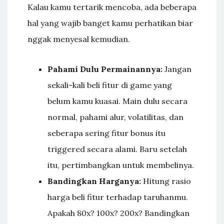
Kalau kamu tertarik mencoba, ada beberapa
hal yang wajib banget kamu perhatikan biar
nggak menyesal kemudian.
Pahami Dulu Permainannya:
Jangan
sekali-kali beli fitur di game yang
belum kamu kuasai. Main dulu secara
normal, pahami alur, volatilitas, dan
seberapa sering fitur bonus itu
triggered secara alami. Baru setelah
itu, pertimbangkan untuk membelinya.
Bandingkan Harganya:
Hitung rasio
harga beli fitur terhadap taruhanmu.
Apakah 80x? 100x? 200x? Bandingkan