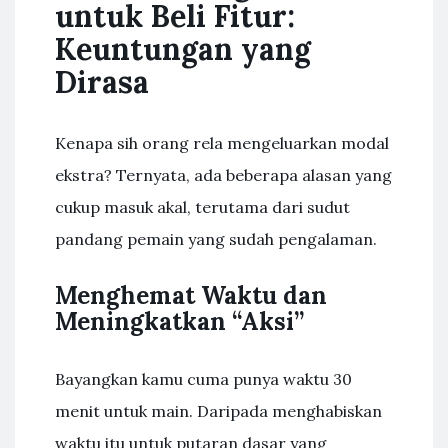
untuk Beli Fitur:
Keuntungan yang
Dirasa
Kenapa sih orang rela mengeluarkan modal
ekstra? Ternyata, ada beberapa alasan yang
cukup masuk akal, terutama dari sudut
pandang pemain yang sudah pengalaman.
Menghemat Waktu dan
Meningkatkan “Aksi”
Bayangkan kamu cuma punya waktu 30
menit untuk main. Daripada menghabiskan
waktu itu untuk putaran dasar yang