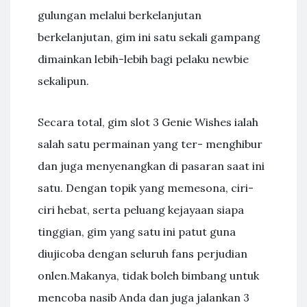
gulungan melalui berkelanjutan
berkelanjutan, gim ini satu sekali gampang
dimainkan lebih-lebih bagi pelaku newbie
sekalipun.
Secara total, gim slot 3 Genie Wishes ialah
salah satu permainan yang ter- menghibur
dan juga menyenangkan di pasaran saat ini
satu. Dengan topik yang memesona, ciri-
ciri hebat, serta peluang kejayaan siapa
tinggian, gim yang satu ini patut guna
diujicoba dengan seluruh fans perjudian
onlen.Makanya, tidak boleh bimbang untuk
mencoba nasib Anda dan juga jalankan 3