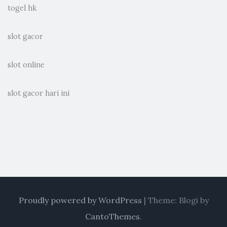
togel hk
slot gacor
slot online
slot gacor hari ini
Proudly powered by WordPress
|
Theme: Blogi by
CantoThemes
.