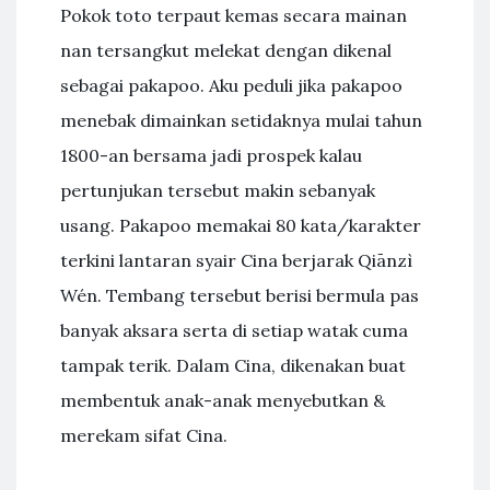
Pokok toto terpaut kemas secara mainan
nan tersangkut melekat dengan dikenal
sebagai pakapoo. Aku peduli jika pakapoo
menebak dimainkan setidaknya mulai tahun
1800-an bersama jadi prospek kalau
pertunjukan tersebut makin sebanyak
usang. Pakapoo memakai 80 kata/karakter
terkini lantaran syair Cina berjarak Qiānzì
Wén. Tembang tersebut berisi bermula pas
banyak aksara serta di setiap watak cuma
tampak terik. Dalam Cina, dikenakan buat
membentuk anak-anak menyebutkan &
merekam sifat Cina.