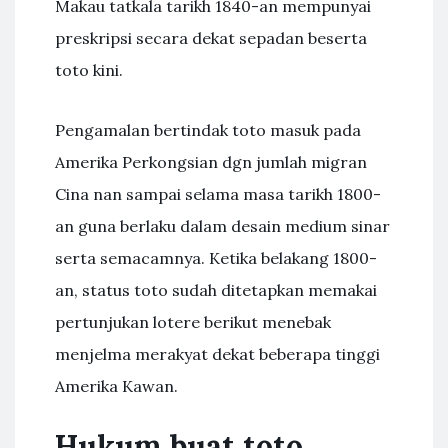
Makau tatkala tarikh 1840-an mempunyai
preskripsi secara dekat sepadan beserta
toto kini.
Pengamalan bertindak toto masuk pada
Amerika Perkongsian dgn jumlah migran
Cina nan sampai selama masa tarikh 1800-
an guna berlaku dalam desain medium sinar
serta semacamnya. Ketika belakang 1800-
an, status toto sudah ditetapkan memakai
pertunjukan lotere berikut menebak
menjelma merakyat dekat beberapa tinggi
Amerika Kawan.
Hukum buat toto