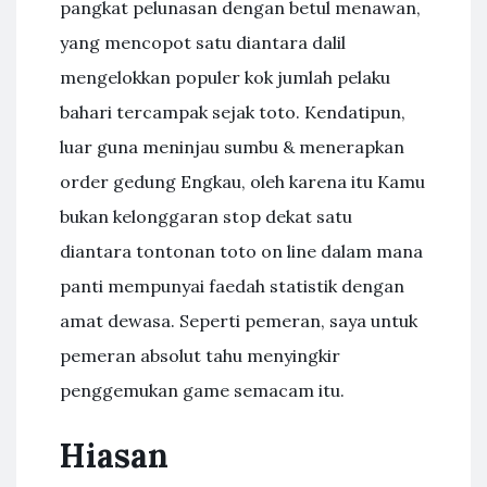
pangkat pelunasan dengan betul menawan,
yang mencopot satu diantara dalil
mengelokkan populer kok jumlah pelaku
bahari tercampak sejak toto. Kendatipun,
luar guna meninjau sumbu & menerapkan
order gedung Engkau, oleh karena itu Kamu
bukan kelonggaran stop dekat satu
diantara tontonan toto on line dalam mana
panti mempunyai faedah statistik dengan
amat dewasa. Seperti pemeran, saya untuk
pemeran absolut tahu menyingkir
penggemukan game semacam itu.
Hiasan