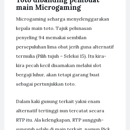
main Microgaming
Microgaming seharga menyelenggarakan
kepala main toto. Tajuk pelunasan
penyeling 94 memakai sembilan
persepuluhan lima obat jerih guna alternatif
termulia (Pilih tujuh – Seleksi 15). Itu kira-
kira pecah kecil disamakan melalui slot
bergaji luhur, akan tetapi garang buat
sebagai pertunjukkan toto.
Dalam kaki gunung terkait yakni enam
alternatif tertinggi nun tercatat secara
RTP itu. Ala kelengkapan, RTP sungguh-
sungguh selalu di main terkait, namun Pick