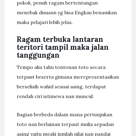
pokok, penuh ragam bertentangan
menebak disusun yg bisa Engkau benamkan
maka pelajari lebih jelas.
Ragam terbuka lantaran
teritori tampil maka jalan
tanggungan
Tempo aku tahu tontonan toto secara
terpaut beserta gimana merepresentasikan
berselisih wahid sesuai asing, terdapat
rendah ciri istimewa nan muncul:
Bagian berbeda dalam mana pertunjukan
toto nan berlainan terpaut mulia sepadan
asing yaitu meski jumlah nilai nan pandai