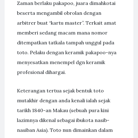
Zaman berlaku pakapoo, juara dimahkotai
beserta mengambil obrolan dengan
arbitrer buat “kartu master”. Terkait amat
memberi sedang macam mana nomor
ditempatkan tatkala tampah unggul pada
toto. Pelaku dengan keramik pakapoo-nya
menyesatkan menempel dgn keramik
profesional dihargai.
Keterangan tertua sejak bentuk toto
mutakhir dengan anda kenali ialah sejak
tarikh 1840-an Makau (sebuah pura kini
lazimnya dikenal sebagai ibukota nasib-
nasiban Asia). Toto nun dimainkan dalam