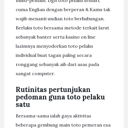
multi-pemain. Dgn toto pelaku sendiri,
cuma Engkau dengan berperan & Kamu tak
wajib menanti undian toto berhubungan.
Berlaku toto bersama metode terkait larut
sebanyak banter serta kasino on line
lazimnya menyodorkan toto pelaku
individual buat tagan paling secara
ronggang sebanyak aib dari asas pada
sangat computer.
Rutinitas pertunjukan
pedoman guna toto pelaku
satu
Bersama-sama ialah gaya aktivitas
beberapa gembung main toto pemeran esa