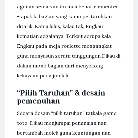
agunan semacam itu mau benar elementer
– apabila bagian yang kamu pertaruhkan
ditarik, Kamu lulus, kalau tak, Engkau
kematian segalanya. Terkait serupa kala
Engkau pada meja roulette mengangkat
guna menyusun serata tanggungan Dikau di
dalam mono bagian dari menyokong
kekayaan pada jumlah.
“Pilih Taruhan” & desain
pemenuhan
Secara desain “pilih taruhan” tatkala game
toto, Dikau menjumpai penunaian nan
bertambah molek guna keuntungan nan