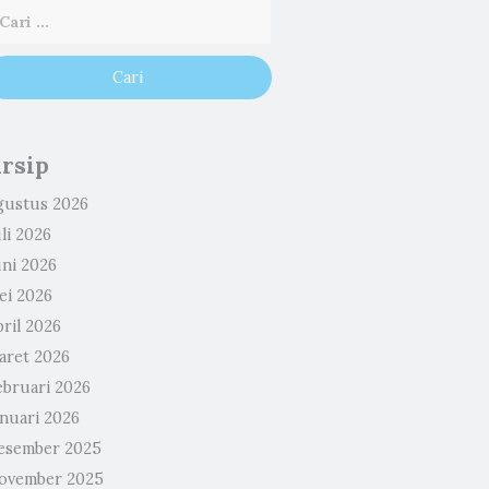
rsip
gustus 2026
li 2026
uni 2026
ei 2026
ril 2026
aret 2026
ebruari 2026
anuari 2026
esember 2025
ovember 2025