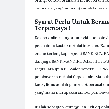
orang. Untuk itu silakan mencoba untuk
indonesia yang memang sudah lama dala
Syarat Perlu Untuk Bermai
Terpercaya !
Kasino online sangat mungkin pemain/
permainan kasino melalui internet. Ka
online terlengkap seperti BANK BCA,
dan juga BANK MANDIRI. Selain itu Slot
Digital ataupun E- Walet seperti GOPA
pembayaran melalui deposit slot via pul
Lucky lions adalah game slot berasal d
yang mana merupakan simbol pembawa
Itu lah sebagian keunggulan Judi qq onl