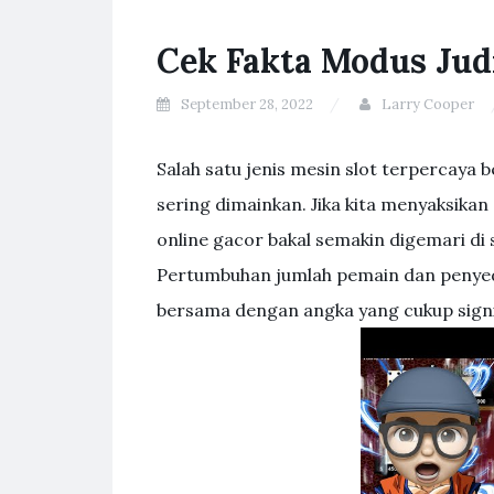
Cek Fakta Modus Jud
September 28, 2022
Larry Cooper
Salah satu jenis mesin slot terpercaya 
sering dimainkan. Jika kita menyaksikan
online gacor bakal semakin digemari d
Pertumbuhan jumlah pemain dan penyedia
bersama dengan angka yang cukup signif