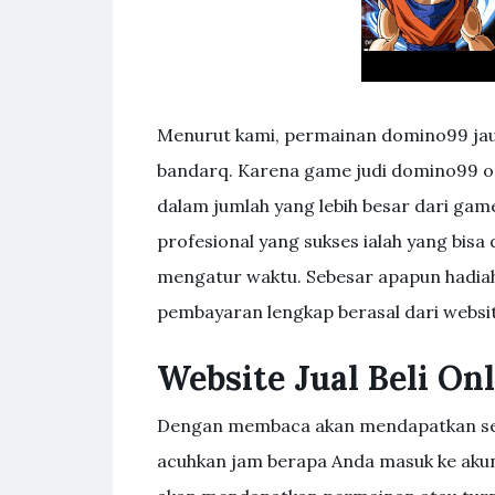
Menurut kami, permainan domino99 jau
bandarq. Karena game judi domino99 onl
dalam jumlah yang lebih besar dari gam
profesional yang sukses ialah yang bisa
mengatur waktu. Sebesar apapun hadia
pembayaran lengkap berasal dari websit
Website Jual Beli O
Dengan membaca akan mendapatkan seb
acuhkan jam berapa Anda masuk ke akun 