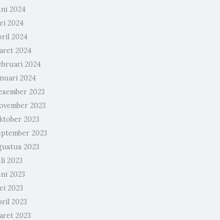
uni 2024
ei 2024
ril 2024
aret 2024
ebruari 2024
anuari 2024
esember 2023
ovember 2023
ktober 2023
eptember 2023
gustus 2023
li 2023
uni 2023
ei 2023
ril 2023
aret 2023