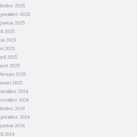
ktober 2025
eptember 2025
gustus 2025
li 2025
uni 2025
ei 2025
pril 2025
aret 2025
ebruari 2025
anuari 2025
esember 2024
ovember 2024
ktober 2024
eptember 2024
gustus 2024
li 2024