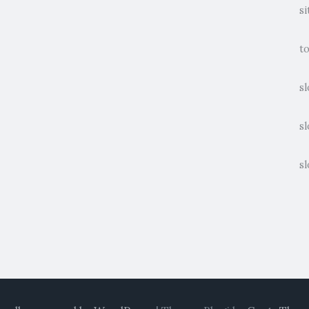
si
t
sl
sl
sl