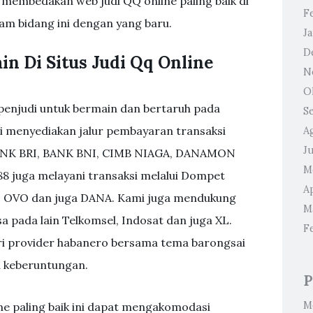
 membedakan web judi QQ online paling baik di
F
m bidang ini dengan yang baru.
J
D
n Di Situs Judi Qq Online
N
O
penjudi untuk bermain dan bertaruh pada
S
mi menyediakan jalur pembayaran transaksi
A
Ju
 BANK BRI, BANK BNI, CIMB NIAGA, DANAMON
M
88 juga melayani transaksi melalui Dompet
Ap
Y, OVO dan juga DANA. Kami juga mendukung
M
sa pada lain Telkomsel, Indosat dan juga XL.
F
ari provider habanero bersama tema barongsai
 keberuntungan.
P
M
ine paling baik ini dapat mengakomodasi