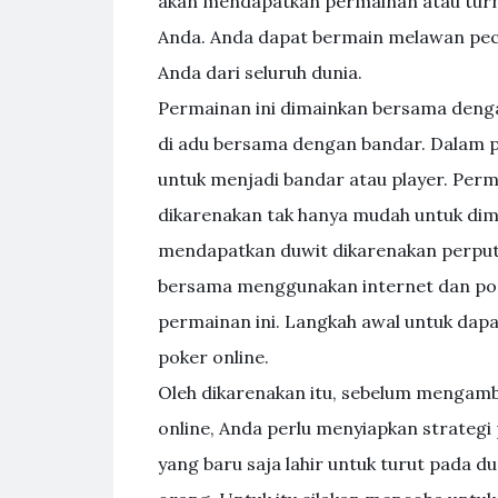
akan mendapatkan permainan atau tur
Anda. Anda dapat bermain melawan pecin
Anda dari seluruh dunia.
Permainan ini dimainkan bersama denga
di adu bersama dengan bandar. Dalam
untuk menjadi bandar atau player. Perm
dikarenakan tak hanya mudah untuk dim
mendapatkan duwit dikarenakan perpu
bersama menggunakan internet dan p
permainan ini. Langkah awal untuk dap
poker online.
Oleh dikarenakan itu, sebelum mengamb
online, Anda perlu menyiapkan strategi 
yang baru saja lahir untuk turut pada d