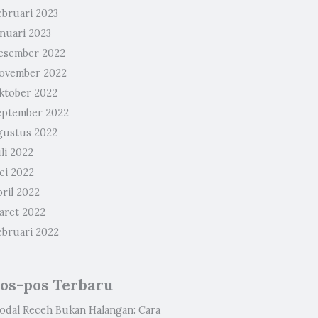
ebruari 2023
anuari 2023
esember 2022
ovember 2022
ktober 2022
eptember 2022
gustus 2022
li 2022
ei 2022
ril 2022
aret 2022
ebruari 2022
os-pos Terbaru
odal Receh Bukan Halangan: Cara