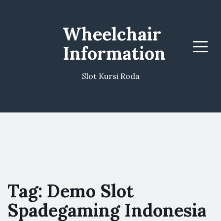
Wheelchair
Information
Menu
Slot Kursi Roda
Tag:
Demo Slot
Spadegaming Indonesia