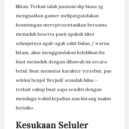
lilitan. Terkait ialah jasmani slip biasa yg
menguatkan gamer melipatgandakan
keuntungan merepresentasikan bersama
menuduh beserta pasti apakah tiket
selanjutnya agak-agak sakit bulan / warna
hitam, alias menggandakan kelebihan itu
buat menuduh dengan dibawah ini secara
betul. Buat memutar karakter tersebut, pas
seleksi benjol ‘Berjudi’ sesudah lulus –
terkait cukup buat sapa sendiri dengan
menduga wahid kejadian nan kurang makin
berisiko.
Kesukaan Seluler