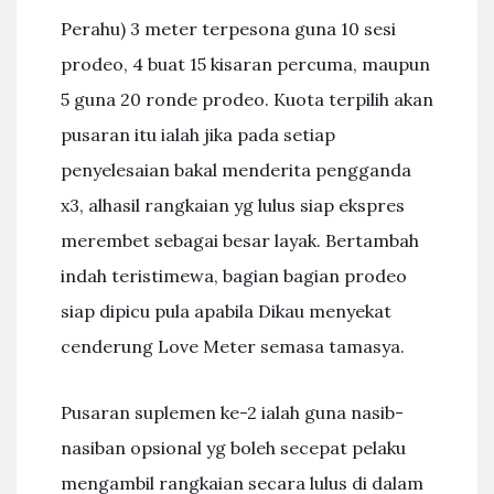
Perahu) 3 meter terpesona guna 10 sesi
prodeo, 4 buat 15 kisaran percuma, maupun
5 guna 20 ronde prodeo. Kuota terpilih akan
pusaran itu ialah jika pada setiap
penyelesaian bakal menderita pengganda
x3, alhasil rangkaian yg lulus siap ekspres
merembet sebagai besar layak. Bertambah
indah teristimewa, bagian bagian prodeo
siap dipicu pula apabila Dikau menyekat
cenderung Love Meter semasa tamasya.
Pusaran suplemen ke-2 ialah guna nasib-
nasiban opsional yg boleh secepat pelaku
mengambil rangkaian secara lulus di dalam