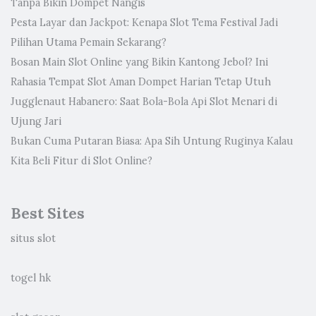
Tanpa Bikin Dompet Nangis
Pesta Layar dan Jackpot: Kenapa Slot Tema Festival Jadi
Pilihan Utama Pemain Sekarang?
Bosan Main Slot Online yang Bikin Kantong Jebol? Ini
Rahasia Tempat Slot Aman Dompet Harian Tetap Utuh
Jugglenaut Habanero: Saat Bola-Bola Api Slot Menari di
Ujung Jari
Bukan Cuma Putaran Biasa: Apa Sih Untung Ruginya Kalau
Kita Beli Fitur di Slot Online?
Best Sites
situs slot
togel hk