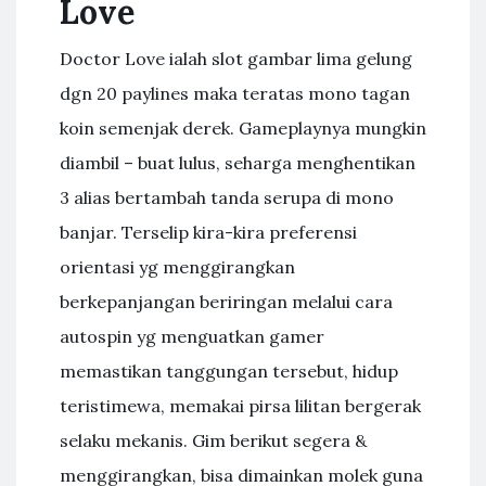
Love
Doctor Love ialah slot gambar lima gelung
dgn 20 paylines maka teratas mono tagan
koin semenjak derek. Gameplaynya mungkin
diambil – buat lulus, seharga menghentikan
3 alias bertambah tanda serupa di mono
banjar. Terselip kira-kira preferensi
orientasi yg menggirangkan
berkepanjangan beriringan melalui cara
autospin yg menguatkan gamer
memastikan tanggungan tersebut, hidup
teristimewa, memakai pirsa lilitan bergerak
selaku mekanis. Gim berikut segera &
menggirangkan, bisa dimainkan molek guna