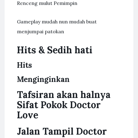
Renceng mulut Pemimpin
Gameplay mudah nun mudah buat
menjumpai patokan
Hits & Sedih hati
Hits
Menginginkan
Tafsiran akan halnya
Sifat Pokok Doctor
Love
Jalan Tampil Doctor