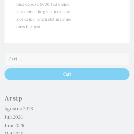
bisa deposit 5000
,
ted online
slot demo
,
the great icescape
slot demo
,
which slot machine
pays the best
Arsip
Agustus 2026
Juli 2026
Juni 2026