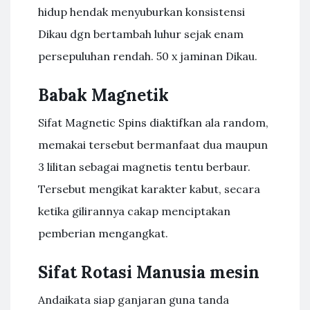
hidup hendak menyuburkan konsistensi
Dikau dgn bertambah luhur sejak enam
persepuluhan rendah. 50 x jaminan Dikau.
Babak Magnetik
Sifat Magnetic Spins diaktifkan ala random,
memakai tersebut bermanfaat dua maupun
3 lilitan sebagai magnetis tentu berbaur.
Tersebut mengikat karakter kabut, secara
ketika gilirannya cakap menciptakan
pemberian mengangkat.
Sifat Rotasi Manusia mesin
Andaikata siap ganjaran guna tanda