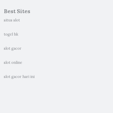
Best Sites
situs slot
togel hk
slot gacor
slot online
slot gacor hari ini