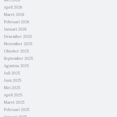
Mei 2026
April 2026
Maret 2026
Februari 2026
Januari 2026
Desember 2025
November 2025
Oktober 2025
September 2025
Agustus 2025
Juli 2025
Juni 2025
Mei 2025
April 2025
Maret 2025
Februari 2025