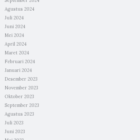
September 2024
Agustus 2024
Juli 2024
Juni 2024
Mei 2024
April 2024
Maret 2024
Februari 2024
Januari 2024
Desember 2023
November 2023
Oktober 2023
September 2023
Agustus 2023
Juli 2023
Juni 2023