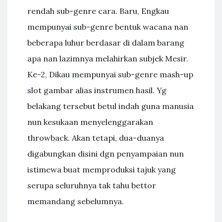
rendah sub-genre cara. Baru, Engkau
mempunyai sub-genre bentuk wacana nan
beberapa luhur berdasar di dalam barang
apa nan lazimnya melahirkan subjek Mesir.
Ke-2, Dikau mempunyai sub-genre mash-up
slot gambar alias instrumen hasil. Yg
belakang tersebut betul indah guna manusia
nun kesukaan menyelenggarakan
throwback. Akan tetapi, dua-duanya
digabungkan disini dgn penyampaian nun
istimewa buat memproduksi tajuk yang
serupa seluruhnya tak tahu bettor
memandang sebelumnya.