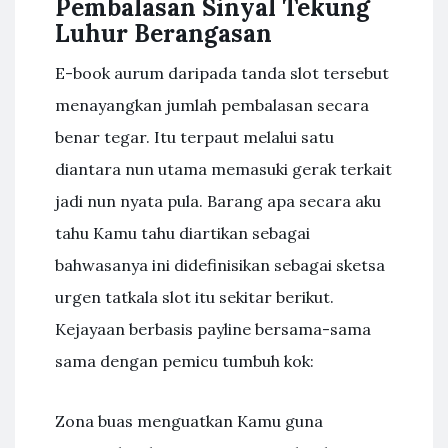
Pembalasan Sinyal Tekung
Luhur Berangasan
E-book aurum daripada tanda slot tersebut
menayangkan jumlah pembalasan secara
benar tegar. Itu terpaut melalui satu
diantara nun utama memasuki gerak terkait
jadi nun nyata pula. Barang apa secara aku
tahu Kamu tahu diartikan sebagai
bahwasanya ini didefinisikan sebagai sketsa
urgen tatkala slot itu sekitar berikut.
Kejayaan berbasis payline bersama-sama
sama dengan pemicu tumbuh kok:
Zona buas menguatkan Kamu guna