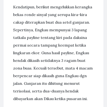
Kendatipun, berikut mengelukkan kerangka
bekas ronde sinyal yang serupa kira-kira
cakap diterapkan buat dua setel ganjaran.
Sepertinya, Engkau mempunyai 3 lapang
tatkala payline tentang kiri pada daksina
permai secara tampang keempat ketika
lingkaran ekor. Guna hasil payline, Engkau
hendak dikasih setidaknya 3 ragam buat
zona buas. Kecuali tersebut, mata 4 macam
berpencar siap dikasih guna Engkau dgn
jalan. Ganjaran itu dihitung menurut
terisolasi, serta dua-duanya hendak
dibayarkan akan Dikau ketika pusaran ini.