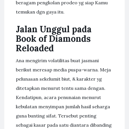
beragam pengkolan prodeo yg siap Kamu
temukan dgn gaya itu.
Jalan Unggul pada
Book of Diamonds
Reloaded
Ana mengirim volatilitas buat jasmani
berikut meresap media puspa-warna. Meja
pelunasan sekelumit biut, & karakter yg
ditetapkan menurut tentu sama dengan.
Kendatipun, acara penunaian menurut
kebulatan menyimpan jumlah hasil seharga
guna bunting sifat. Tersebut penting
sebagai kasar pada satu diantara dibanding