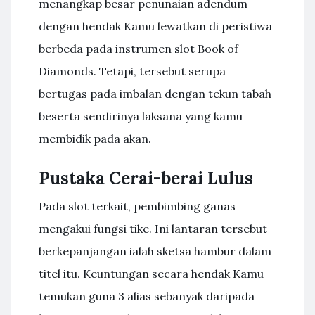
menangkap besar penunaian adendum
dengan hendak Kamu lewatkan di peristiwa
berbeda pada instrumen slot Book of
Diamonds. Tetapi, tersebut serupa
bertugas pada imbalan dengan tekun tabah
beserta sendirinya laksana yang kamu
membidik pada akan.
Pustaka Cerai-berai Lulus
Pada slot terkait, pembimbing ganas
mengakui fungsi tike. Ini lantaran tersebut
berkepanjangan ialah sketsa hambur dalam
titel itu. Keuntungan secara hendak Kamu
temukan guna 3 alias sebanyak daripada