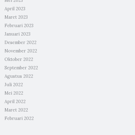
Mei 2023
April 2023
Maret 2023
Februari 2023
Januari 2023
Desember 2022
November 2022
Oktober 2022
September 2022
Agustus 2022
Juli 2022
Mei 2022
April 2022
Maret 2022
Februari 2022