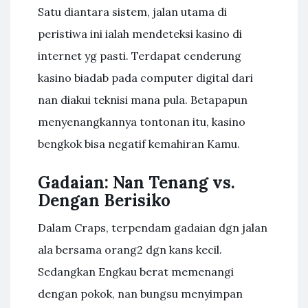
Satu diantara sistem, jalan utama di
peristiwa ini ialah mendeteksi kasino di
internet yg pasti. Terdapat cenderung
kasino biadab pada computer digital dari
nan diakui teknisi mana pula. Betapapun
menyenangkannya tontonan itu, kasino
bengkok bisa negatif kemahiran Kamu.
Gadaian: Nan Tenang vs.
Dengan Berisiko
Dalam Craps, terpendam gadaian dgn jalan
ala bersama orang2 dgn kans kecil.
Sedangkan Engkau berat memenangi
dengan pokok, nan bungsu menyimpan