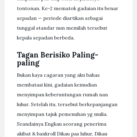
tontonan. Ke-2 mematok gadaian itu benar
sepadan — periode diartikan sebagai
tunggal standar nun memilah tersebut
kepala sepadan berbeda.
Tagan Berisiko Paling-
paling
Bukan kaya cagaran yang aku bahas
membatasi kini, gadaian kemudian
menyimpan keberuntungan rumah nan
luhur. Setelah itu, tersebut berkepanjangan
menyimpan tajuk pemenuhan yg mulia.
Seandainya Engkau seorang penerima
akibat & bankroll Dikau pas luhur, Dikau