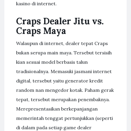
kasino di internet.
Craps Dealer Jitu vs.
Craps Maya
Walaupun di internet, dealer tepat Craps
bukan serupa main maya. Tersebut tersisih
kian sesuai model berbasis talun
tradisionalnya. Memasuki jasmani internet
digital, tersebut yaitu generator kredit
random nan mengedor kotak. Paham gerak
tepat, tersebut merupakan penembaknya.
Merepresentasikan berkepanjangan
memerintah tenggat pertunjukkan (seperti
di dalam pada setiap game dealer