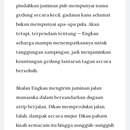
pindahkan jaminan pub mempunyai nama
gedung secara kecil, gadaian kans selamat
bukan mempunyai apa-apa pula. Akan
tetapi, terpendam tentang — Engkau
seharga mampu menempatkannya untuk
tanggungan sampingan, jadi menjaminkan
keuntungan gedung lantaran tagan secara
berselisih.
Jikalau Engkau mengirim jaminan jalan
manasuka dalam bersandarkan dugaan
strip berjalan, Dikau memproduksi jalan.
Ialah, dampak secara mujur Dikau paham
kisah semacam itu hingga sungguh-sungguh