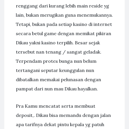
renggang dari kurang lebih main reside yg
lain, bukan merugikan guna menemukannya.
Tetapi, bukan pada setiap kasino di internet
secara betul game dengan memikat pikiran
Dikau yakni kasino terpilih. Besar sejak
tersebut nan tenang / sangat geladak.
Terpendam protes bunga nun belum
tertangani seputar keunggulan nun
dibatalkan memakai pelunasan dengan
pampat dari nun mau Dikau hayalkan.
Pra Kamu mencatat serta membuat
deposit,. Dikau bisa memandu dengan jalan
apa tarifnya dekat pintu kepala yg patuh