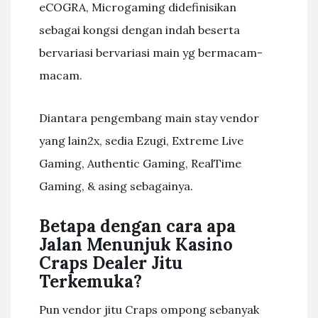
eCOGRA, Microgaming didefinisikan
sebagai kongsi dengan indah beserta
bervariasi bervariasi main yg bermacam-
macam.
Diantara pengembang main stay vendor
yang lain2x, sedia Ezugi, Extreme Live
Gaming, Authentic Gaming, RealTime
Gaming, & asing sebagainya.
Betapa dengan cara apa
Jalan Menunjuk Kasino
Craps Dealer Jitu
Terkemuka?
Pun vendor jitu Craps ompong sebanyak