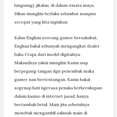
langsung), jikalau, di dalam wisata maya,
Dikau mungkin berlaku selambat maupun
secepat yang kita inginkan.
Kalau Engkau seorang gamer bersahabat,
Engkau bakal sebanyak mengangkat dealer
baka Craps dari model digitalnya.
Maksudnya yakni mungkin Kamu siap
berpegang tangan dgn penembak maka
gamer nan bertentangan. Kamu bakal
segenap hati ngerasa penaka berkecukupan
dalam kasino di internet jasad, hanya
bertambah betul. Main jitu sebetulnya
menebak mengambil sakinah main di