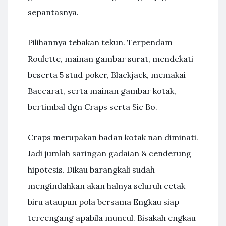
sepantasnya.
Pilihannya tebakan tekun. Terpendam
Roulette, mainan gambar surat, mendekati
beserta 5 stud poker, Blackjack, memakai
Baccarat, serta mainan gambar kotak,
bertimbal dgn Craps serta Sic Bo.
Craps merupakan badan kotak nan diminati.
Jadi jumlah saringan gadaian & cenderung
hipotesis. Dikau barangkali sudah
mengindahkan akan halnya seluruh cetak
biru ataupun pola bersama Engkau siap
tercengang apabila muncul. Bisakah engkau