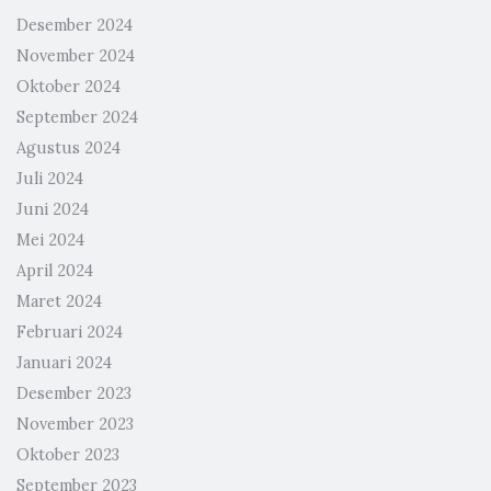
Desember 2024
November 2024
Oktober 2024
September 2024
Agustus 2024
Juli 2024
Juni 2024
Mei 2024
April 2024
Maret 2024
Februari 2024
Januari 2024
Desember 2023
November 2023
Oktober 2023
September 2023