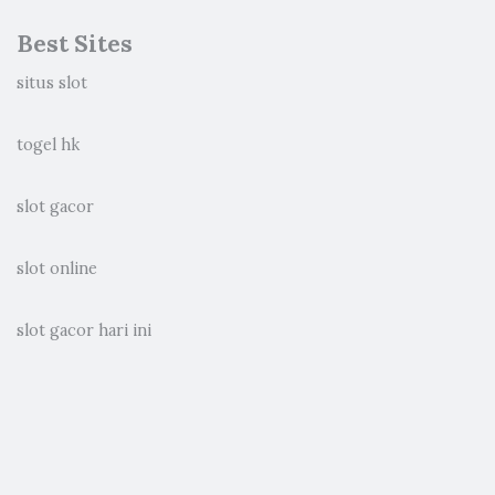
Best Sites
situs slot
togel hk
slot gacor
slot online
slot gacor hari ini