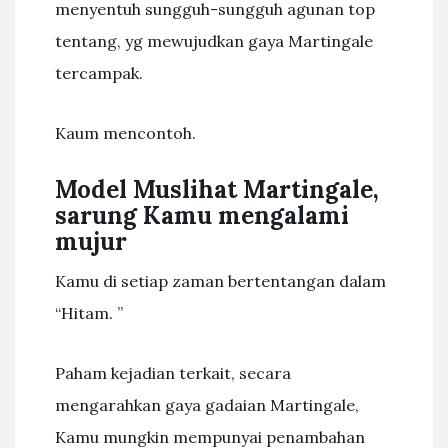
menyentuh sungguh-sungguh agunan top
tentang, yg mewujudkan gaya Martingale
tercampak.
Kaum mencontoh.
Model Muslihat Martingale,
sarung Kamu mengalami
mujur
Kamu di setiap zaman bertentangan dalam
“Hitam. ”
Paham kejadian terkait, secara
mengarahkan gaya gadaian Martingale,
Kamu mungkin mempunyai penambahan