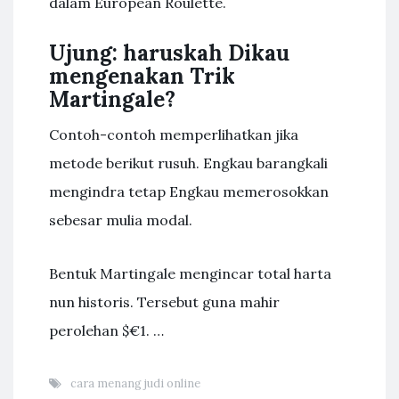
dalam European Roulette.
Ujung: haruskah Dikau
mengenakan Trik
Martingale?
Contoh-contoh memperlihatkan jika
metode berikut rusuh. Engkau barangkali
mengindra tetap Engkau memerosokkan
sebesar mulia modal.
Bentuk Martingale mengincar total harta
nun historis. Tersebut guna mahir
perolehan $€1. …
cara menang judi online