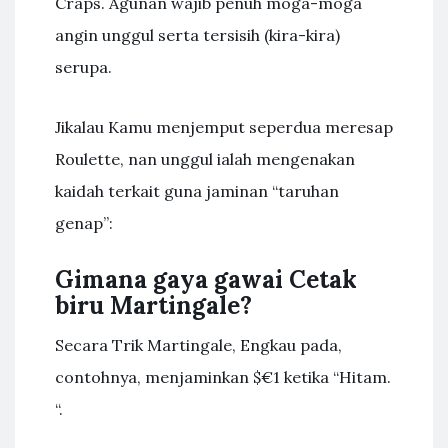
Craps. Agunan wajib penuh moga-moga
angin unggul serta tersisih (kira-kira)
serupa.
Jikalau Kamu menjemput seperdua meresap
Roulette, nan unggul ialah mengenakan
kaidah terkait guna jaminan “taruhan
genap”:
Gimana gaya gawai Cetak
biru Martingale?
Secara Trik Martingale, Engkau pada,
contohnya, menjaminkan $€1 ketika “Hitam.
“.