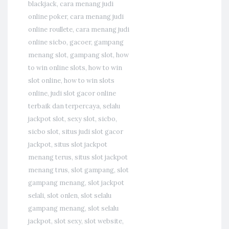
blackjack
,
cara menang judi
online poker
,
cara menang judi
online roullete
,
cara menang judi
online sicbo
,
gacoer
,
gampang
menang slot
,
gampang slot
,
how
to win online slots
,
how to win
slot online
,
how to win slots
online
,
judi slot gacor online
terbaik dan terpercaya
,
selalu
jackpot slot
,
sexy slot
,
sicbo
,
sicbo slot
,
situs judi slot gacor
jackpot
,
situs slot jackpot
menang terus
,
situs slot jackpot
menang trus
,
slot gampang
,
slot
gampang menang
,
slot jackpot
selali
,
slot onlen
,
slot selalu
gampang menang
,
slot selalu
jackpot
,
slot sexy
,
slot website
,