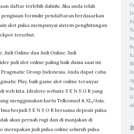
C
n daftar terlebih dahulu. Jika anda telah
D
 pengisian formulir pendaftaran berdasarkan
P
esin slot pulsa mempunyai sistem penghitungan
Te
ckpot tersebut.
P
B
 Judi Online dan Judi Online, Judi
K
r judi slot online paling baik dunia saat ini
S
i Pragmatic Group Indonesia, Anda dapat coba
J
Ap
gmatic Play, baik game slot online teranyar
B
 web kita. Idrsloto website S E N S O R yang
U
yang menggunakan kartu Telkomsel & XL/Axis.
di
 bisa berjudi S E N S O R bersama deposit pulsa
idak akan pernah rugi dan di manjakan di
B
o merupakan judi pulsa online seluruh pulsa