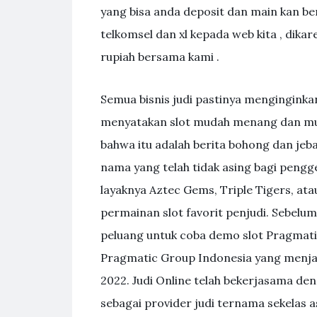
yang bisa anda deposit dan main kan be
telkomsel dan xl kepada web kita , dika
rupiah bersama kami .
Semua bisnis judi pastinya menginginka
menyatakan slot mudah menang dan mu
bahwa itu adalah berita bohong dan je
nama yang telah tidak asing bagi pengg
layaknya Aztec Gems, Triple Tigers, a
permainan slot favorit penjudi. Sebelum
peluang untuk coba demo slot Pragmatic
Pragmatic Group Indonesia yang menjadi
2022. Judi Online telah bekerjasama den
sebagai provider judi ternama sekelas a