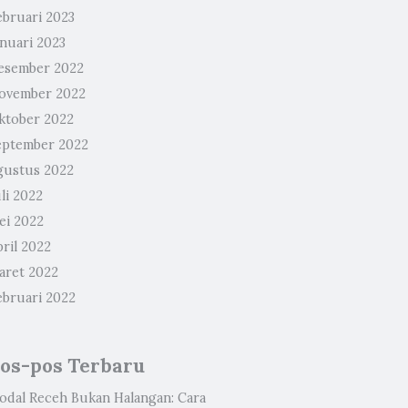
ebruari 2023
anuari 2023
esember 2022
ovember 2022
ktober 2022
eptember 2022
gustus 2022
li 2022
ei 2022
ril 2022
aret 2022
ebruari 2022
os-pos Terbaru
odal Receh Bukan Halangan: Cara