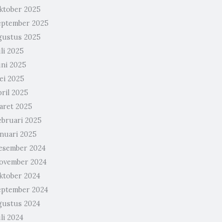
ktober 2025
eptember 2025
gustus 2025
li 2025
uni 2025
ei 2025
pril 2025
aret 2025
ebruari 2025
anuari 2025
esember 2024
ovember 2024
ktober 2024
eptember 2024
gustus 2024
li 2024