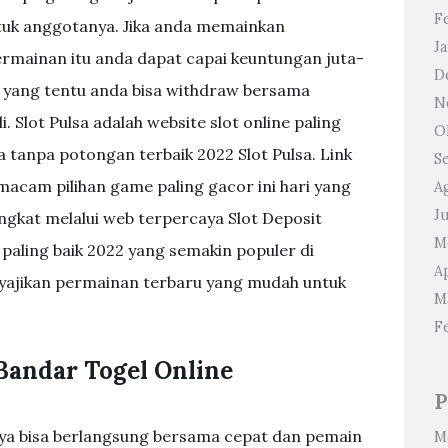
F
tuk anggotanya. Jika anda memainkan
J
rmainan itu anda dapat capai keuntungan juta-
D
ah yang tentu anda bisa withdraw bersama
N
i. Slot Pulsa adalah website slot online paling
O
 tanpa potongan terbaik 2022 Slot Pulsa. Link
S
macam pilihan game paling gacor ini hari yang
A
Ju
ingkat melalui web terpercaya Slot Deposit
M
e paling baik 2022 yang semakin populer di
Ap
nyajikan permainan terbaru yang mudah untuk
M
F
 Bandar Togel Online
P
ya bisa berlangsung bersama cepat dan pemain
M