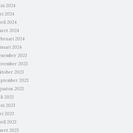
uni 2024
ei 2024
ril 2024
aret 2024
ebruari 2024
anuari 2024
esember 2023
ovember 2023
ktober 2023
eptember 2023
gustus 2023
li 2023
uni 2023
ei 2023
ril 2023
aret 2023